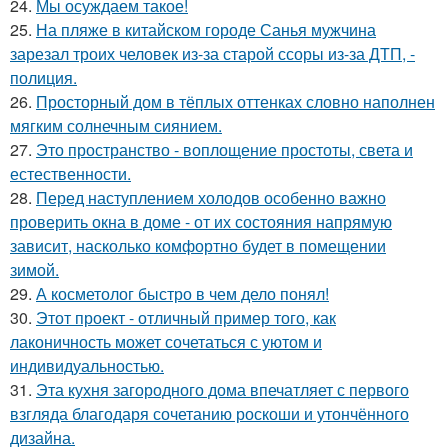
24.
Мы осуждаем такое!
25.
На пляже в китайском городе Санья мужчина
зарезал троих человек из-за старой ссоры из-за ДТП, -
полиция.
26.
Просторный дом в тёплых оттенках словно наполнен
мягким солнечным сиянием.
27.
Это пространство - воплощение простоты, света и
естественности.
28.
Перед наступлением холодов особенно важно
проверить окна в доме - от их состояния напрямую
зависит, насколько комфортно будет в помещении
зимой.
29.
А косметолог быстро в чем дело понял!
30.
Этот проект - отличный пример того, как
лаконичность может сочетаться с уютом и
индивидуальностью.
31.
Эта кухня загородного дома впечатляет с первого
взгляда благодаря сочетанию роскоши и утончённого
дизайна.