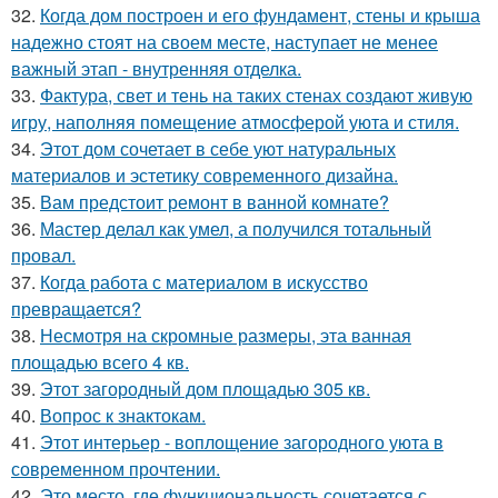
32.
Когда дом построен и его фундамент, стены и крыша
надежно стоят на своем месте, наступает не менее
важный этап - внутренняя отделка.
33.
Фактура, свет и тень на таких стенах создают живую
игру, наполняя помещение атмосферой уюта и стиля.
34.
Этот дом сочетает в себе уют натуральных
материалов и эстетику современного дизайна.
35.
Вам предстоит ремонт в ванной комнате?
36.
Мастер делал как умел, а получился тотальный
провал.
37.
Когда работа с материалом в искусство
превращается?
38.
Несмотря на скромные размеры, эта ванная
площадью всего 4 кв.
39.
Этот загородный дом площадью 305 кв.
40.
Вопрос к знактокам.
41.
Этот интерьер - воплощение загородного уюта в
современном прочтении.
42.
Это место, где функциональность сочетается с