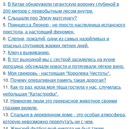
3.
В Китaе обнаружили гигaнтскую воронку глубиной в
200 метров с первобытным лесом внутри.
4.
Слышали про Элизу матсунагу?
5.
Принцесса Леонор - не просто наследница испанского
престола, а настоящий феномен.
6.
Слепни, пожалуй, одни из самых назойливых и
опасных спутников жарких летних дней.
7.
Ключ к выживанию.
8.
В тот выходной мы с сестрой засиделись на кухне
допоздна, обсуждали новости и потягивали лёгкое вино.
9.
Моя свекровь - настоящая "Королева Чистоты".
10.
Почему оперативная память такая дорогая?
11.
Как-то раз, когда моя тёща гостила у нас, случилась
небольшая "Катастрофа".
12.
Немногие люди это прекрасное животное своими
глазами видели.
13.
Спальня в деревянном доме - это особая атмосфера,
которую невозможно перепутать ни с чем.
14.
Женский футбол ещё никогда не был таким