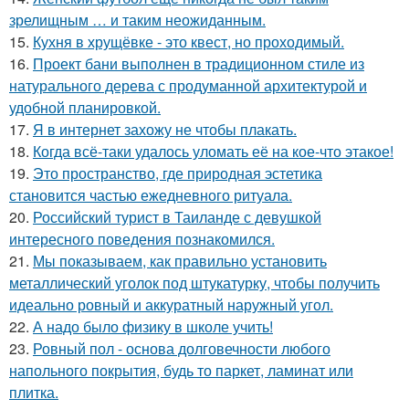
зрелищным … и таким неожиданным.
15.
Кухня в хрущёвке - это квест, но проходимый.
16.
Проект бани выполнен в традиционном стиле из
натурального дерева с продуманной архитектурой и
удобной планировкой.
17.
Я в интернет захожу не чтобы плакать.
18.
Когда всё-таки удалось уломать её на кое-что этакое!
19.
Это пространство, где природная эстетика
становится частью ежедневного ритуала.
20.
Российский турист в Таиланде с девушкой
интересного поведения познакомился.
21.
Мы показываем, как правильно установить
металлический уголок под штукатурку, чтобы получить
идеально ровный и аккуратный наружный угол.
22.
А надо было физику в школе учить!
23.
Ровный пол - основа долговечности любого
напольного покрытия, будь то паркет, ламинат или
плитка.