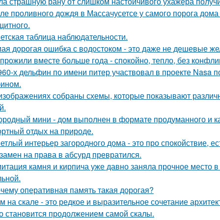
ла страшную рану от слишком настойчивого ухажёра получ
ле проливного дождя в Массачусетсе у самого порога дома
щитного.
етская таблица наблюдательности.
ая дорогая ошибка с водостоком - это даже не дешевые же
прожили вместе больше года - спокойно, тепло, без конфли
960-х дельфин по имени питер участвовал в проекте Nasa 
ином.
изображениях собраны схемы, которые показывают различн
й.
ородный мини - дом выполнен в формате продуманного и к
ртный отдых на природе.
етлый интерьер загородного дома - это про спокойствие, е
замен на права в абсурд превратился.
итация камня и кирпича уже давно заняла прочное место в
льной.
чему оперативная память такая дорогая?
м на скале - это редкое и выразительное сочетание архите
о становится продолжением самой скалы.