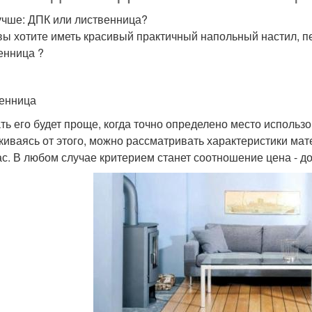
учше: ДПК или лиственница?
вы хотите иметь красивый практичный напольный настил, п
енница ?
енница
ть его будет проще, когда точно определено место использ
киваясь от этого, можно рассматривать характеристики ма
ас. В любом случае критерием станет соотношение цена - до