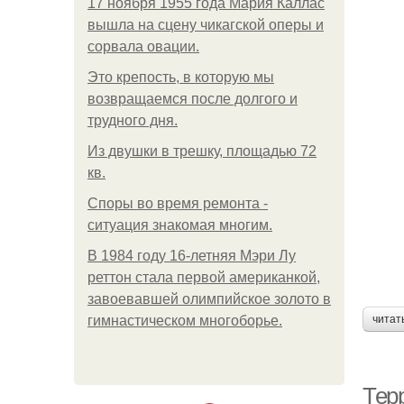
17 ноября 1955 года Мария Каллас
вышла на сцену чикагской оперы и
сорвала овации.
Это крепость, в которую мы
возвращаемся после долгого и
трудного дня.
Из двушки в трешку, площадью 72
кв.
Споры во время ремонта -
ситуация знакомая многим.
В 1984 году 16-летняя Мэри Лу
реттон стала первой американкой,
завоевавшей олимпийское золото в
гимнастическом многоборье.
читат
Тер