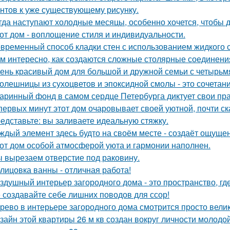
нтов к уже существующему рисунку.
гда наступают холодные месяцы, особенно хочется, чтобы 
от дом - воплощение стиля и индивидуальности.
временный способ кладки стен с использованием жидкого с
м интересно, как создаются сложные столярные соединени
ень красивый дом для большой и дружной семьи с четырьм
олешницы из сухоцветов и эпоксидной смолы - это сочетан
аринный фонд в самом сердце Петербурга диктует свои пр
первых минут этот дом очаровывает своей уютной, почти с
едставьте: вы заливаете идеальную стяжку.
ждый элемент здесь будто на своём месте - создаёт ощущен
от дом особой атмосферой уюта и гармонии наполнен.
 вырезаем отверстие под раковину.
лицовка ванны - отличная работа!
здушный интерьер загородного дома - это пространство, где 
 создавайте себе лишних поводов для ссор!
рево в интерьере загородного дома смотрится просто вели
зайн этой квартиры 26 м кв создан вокруг личности молодой