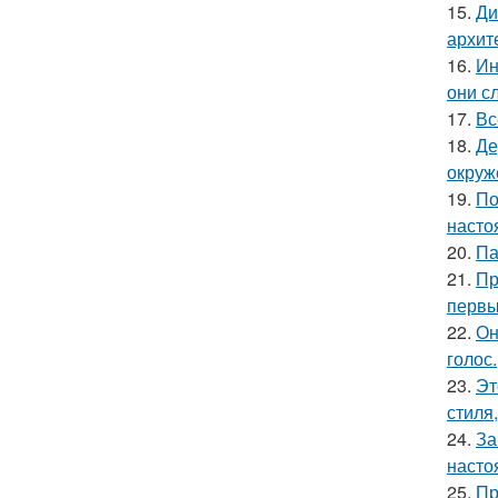
15.
Ди
архит
16.
Ин
они с
17.
Вс
18.
Де
окруж
19.
По
насто
20.
Па
21.
Пр
первы
22.
Он
голос.
23.
Эт
стиля
24.
За
насто
25.
Пр