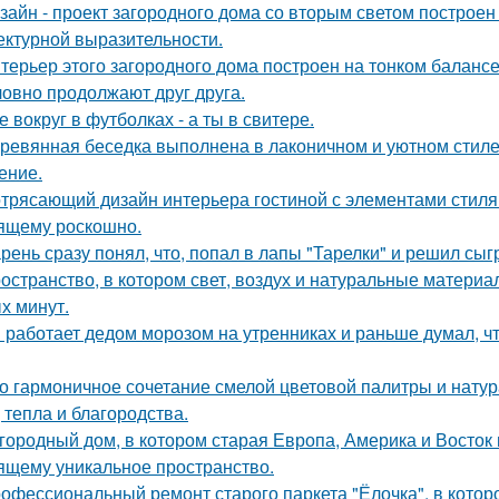
зайн - проект загородного дома со вторым светом построен
ектурной выразительности.
терьер этого загородного дома построен на тонком баланс
ловно продолжают друг друга.
е вокруг в футболках - а ты в свитере.
ревянная беседка выполнена в лаконичном и уютном стил
ение.
трясающий дизайн интерьера гостиной с элементами стиля а
ящему роскошно.
рень сразу понял, что, попал в лапы "Тарелки" и решил сыг
остранство, в котором свет, воздух и натуральные матери
х минут.
 работает дедом морозом на утренниках и раньше думал, чт
о гармоничное сочетание смелой цветовой палитры и нат
, тепла и благородства.
городный дом, в котором старая Европа, Америка и Восток
ящему уникальное пространство.
офессиональный ремонт старого паркета "Ёлочка", в котор