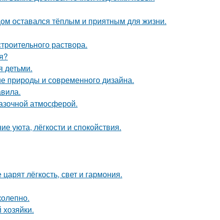
дом оставался тёплым и приятным для жизни.
троительного раствора.
я?
я детьми.
ие природы и современного дизайна.
авила.
казочной атмосферой.
ие уюта, лёгкости и спокойствия.
царят лёгкость, свет и гармония.
колепно.
 хозяйки.