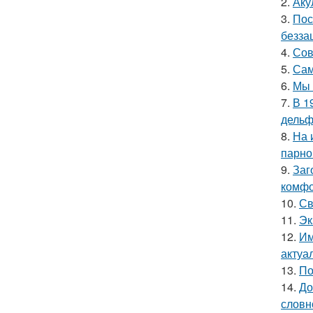
2.
Аку
3.
Пос
безза
4.
Сов
5.
Сам
6.
Мы 
7.
В 1
дельф
8.
На 
парно
9.
Заг
комфо
10.
Св
11.
Эк
12.
Им
актуа
13.
По
14.
До
словн