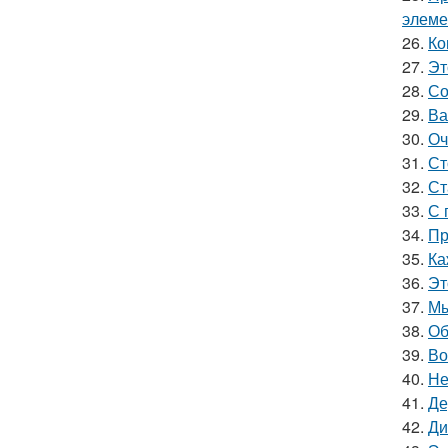
элеме
26.
Ко
27.
Эт
28.
Со
29.
Ва
30.
Оч
31.
Ст
32.
Ст
33.
С 
34.
Пр
35.
Ка
36.
Эт
37.
Мы
38.
Об
39.
Во
40.
Не
41.
Де
42.
Ди