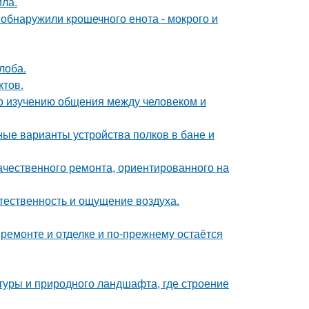
ила.
 обнаружили крошечного енота - мокрого и
лоба.
ктов.
по изучению общения между человеком и
ые варианты устройства полков в бане и
ачественного ремонта, ориентированного на
стественность и ощущение воздуха.
 ремонте и отделке и по-прежнему остаётся
ктуры и природного ландшафта, где строение