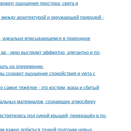
 вокруг ощущения простора, света и
е между архитектурой и окружающей природой -
е, идеально вписывающемся в природное
р - деко выглядит эффектно, элегантно и по-
рать на опережение.
алы создают ощущение спокойствия и уюта с
о самое тяжёлое - это костюм, жара и сбитый
уральных материалов, создающих атмосферу
 встретились под одной крышей, превращён в по-
ом важно добиться точной подгонки новых