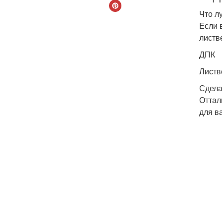
Что л
Если 
листв
ДПК
Листв
Сдела
Оттал
для в