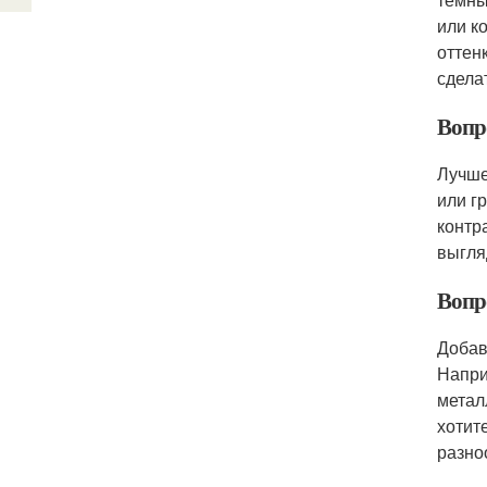
или к
оттен
сдела
Вопро
Лучше
или г
контр
выгля
Вопр
Добав
Напри
метал
хотит
разно