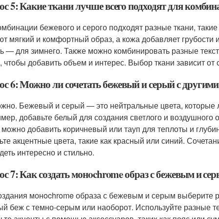
с 5: Какие ткани лучше всего подходят для комбин
омбинации бежевого и серого подходят разные ткани, такие 
ют мягкий и комфортный образ, а кожа добавляет грубости и
ь — для зимнего. Также можно комбинировать разные тексту
, чтобы добавить объем и интерес. Выбор ткани зависит от 
ос 6: Можно ли сочетать бежевый и серый с другим
ожно. Бежевый и серый — это нейтральные цвета, которые л
мер, добавьте белый для создания светлого и воздушного 
 можно добавить коричневый или тауп для теплоты и глубин
ьте акцентные цвета, такие как красный или синий. Сочета
деть интересно и стильно.
ос 7: Как создать монochrome образ с бежевым и се
оздания монochrome образа с бежевым и серым выберите ра
ый беж с темно-серым или наоборот. Используйте разные те
ьте акценты с помощью аксессуаров, таких как пояс или су