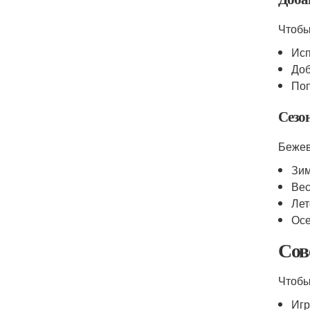
Чтобы
Исп
Доб
Поп
Сезо
Бежев
Зим
Вес
Лет
Осе
Сов
Чтобы
Игр