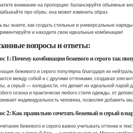
атите внимание на пропорции: балансируйте объемные ве
забывайте про обувь: она может изменить образ.
ь вы знаете, как создать стильные и универсальные наряды
риментируйте и находите свои идеальные комбинации!
занные вопросы и ответы:
ос 1: Почему комбинация бежевого и серого так поп
нация бежевого и серого популярна благодаря их нейтральн
аются между собой и с другими оттенками, создавая элега
ты, а серый — холодности, что делает их идеальной парой 
юбого сезона и практически любого стиля одежды, от делово
ркивает индивидуальность человека, позволяя добавить ак
ос 2: Как правильно сочетать бежевый и серый в на
очетания бежевого и серого важно учитывать оттенки и тек
м серым, а теплый беж — с светлым серым. Можно комбини