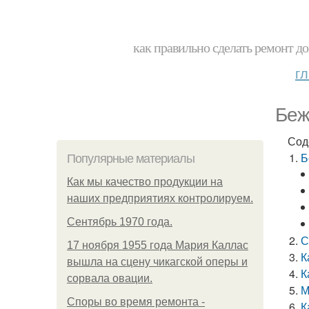
как правильно сделать ремонт до
г
Беж
Сод
Б
Популярные материалы
Как мы качество продукции на
наших предприятиях контролируем.
Сентябрь 1970 года.
С
17 ноября 1955 года Мария Каллас
К
вышла на сцену чикагской оперы и
К
сорвала овации.
М
Споры во время ремонта -
К