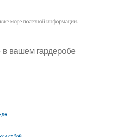
 также море полезной информации.
 в вашем гардеробе
жде
жду собой