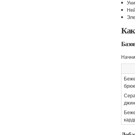
Уни
Ней
Эле
Как
Базо
Начни
Беже
брюк
Сера
джи
Беже
кард
Доба