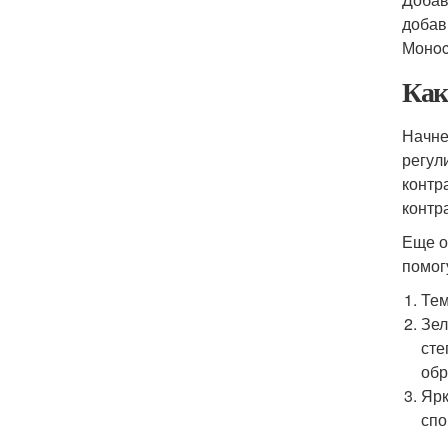
добав
Монoc
Как
Начне
регул
контр
контр
Еще о
помог
Тем
Зел
сте
обр
Ярк
спо