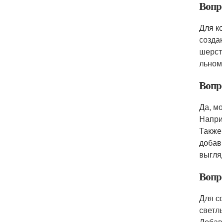
Вопро
Для к
созда
шерст
льном
Вопр
Да, м
Напри
Также
добав
выгля
Вопр
Для с
светл
Добав