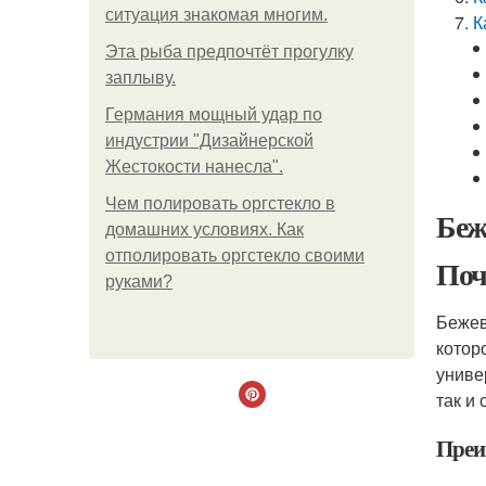
ситуация знакомая многим.
К
Эта рыба предпочтёт прогулку
заплыву.
Германия мощный удар по
индустрии "Дизайнерской
Жестокости нанесла".
Чем полировать оргстекло в
Беж
домашних условиях. Как
отполировать оргстекло своими
Поч
руками?
Бежев
котор
униве
так и
Преи