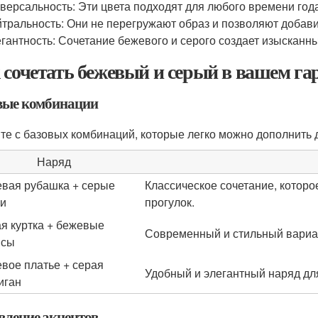
версальность: Эти цвета подходят для любого времени год
тральность: Они не перегружают образ и позволяют добави
гантность: Сочетание бежевого и серого создает изысканны
 сочетать бежевый и серый в вашем га
вые комбинации
те с базовых комбинаций, которые легко можно дополнить
Наряд
вая рубашка + серые
Классическое сочетание, которо
и
прогулок.
я куртка + бежевые
Современный и стильный вариан
нсы
вое платье + серая
Удобный и элегантный наряд дл
иган
вление акцентов