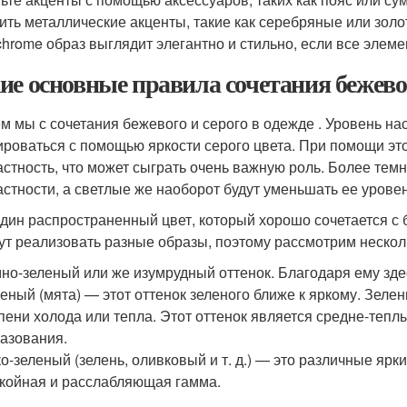
ить металлические акценты, такие как серебряные или золо
hrome образ выглядит элегантно и стильно, если все элем
ие основные правила сочетания бежевог
м мы с сочетания бежевого и серого в одежде . Уровень н
ироваться с помощью яркости серого цвета. При помощи это
астность, что может сыграть очень важную роль. Более тем
астности, а светлые же наоборот будут уменьшать ее уровен
дин распространенный цвет, который хорошо сочетается с
ут реализовать разные образы, поэтому рассмотрим несколь
но-зеленый или же изумрудный оттенок. Благодаря ему здес
еный (мята) — этот оттенок зеленого ближе к яркому. Зелен
пени холода или тепла. Этот оттенок является средне-теплы
азования.
о-зеленый (зелень, оливковый и т. д.) — это различные ярк
койная и расслабляющая гамма.