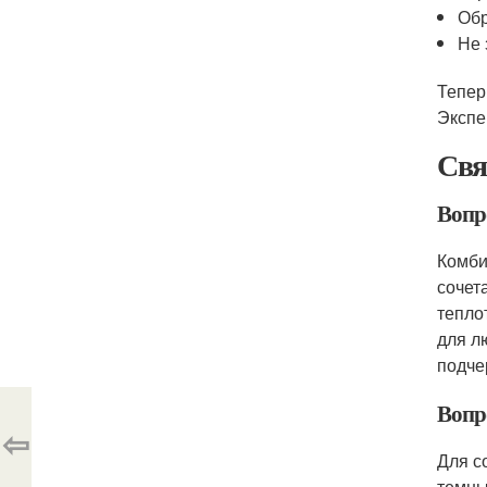
Обр
Не 
Тепер
Экспе
Свя
Вопр
Комби
сочет
тепло
для л
подче
Вопр
⇦
Для с
темны