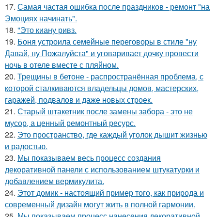
17.
Самая частая ошибка после праздников - ремонт "на
Эмоциях начинать".
18.
"Это киану ривз.
19.
Боня устроила семейные переговоры в стиле "ну
Давай, ну Пожалуйста" и уговаривает дочку провести
ночь в отеле вместе с пляйном.
20.
Трещины в бетоне - распространённая проблема, с
которой сталкиваются владельцы домов, мастерских,
гаражей, подвалов и даже новых строек.
21.
Старый штакетник после замены забора - это не
мусор, а ценный ремонтный ресурс.
22.
Это пространство, где каждый уголок дышит жизнью
и радостью.
23.
Мы показываем весь процесс создания
декоративной панели с использованием штукатурки и
добавлением вермикулита.
24.
Этот домик - настоящий пример того, как природа и
современный дизайн могут жить в полной гармонии.
25.
Мы показываем процесс нанесения декоративной