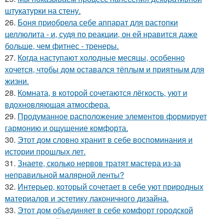
штукатурки на стену.
26.
Боня приобрела себе аппарат для растопки
целлюлита - и, судя по реакции, он ей нравится даже
больше, чем фитнес - тренеры.
27.
Когда наступают холодные месяцы, особенно
хочется, чтобы дом оставался тёплым и приятным для
жизни.
28.
Комната, в которой сочетаются лёгкость, уют и
вдохновляющая атмосфера.
29.
Продуманное расположение элементов формирует
гармонию и ощущение комфорта.
30.
Этот дом словно хранит в себе воспоминания и
истории прошлых лет.
31.
Знаете, сколько нервов тратят мастера из-за
неправильной малярной ленты?
32.
Интерьер, который сочетает в себе уют природных
материалов и эстетику лаконичного дизайна.
33.
Этот дом объединяет в себе комфорт городской