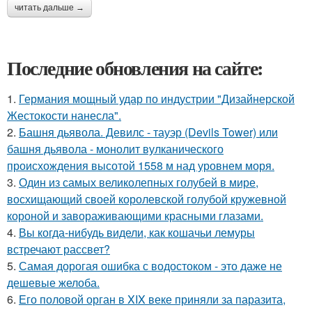
читать дальше →
Последние обновления на сайте:
1.
Германия мощный удар по индустрии "Дизайнерской
Жестокости нанесла".
2.
Башня дьявола. Девилс - тауэр (Devils Tower) или
башня дьявола - монолит вулканического
происхождения высотой 1558 м над уровнем моря.
3.
Один из самых великолепных голубей в мире,
восхищающий своей королевской голубой кружевной
короной и завораживающими красными глазами.
4.
Вы когда-нибудь видели, как кошачьи лемуры
встречают рассвет?
5.
Самая дорогая ошибка с водостоком - это даже не
дешевые желоба.
6.
Его половой орган в XIX веке приняли за паразита,