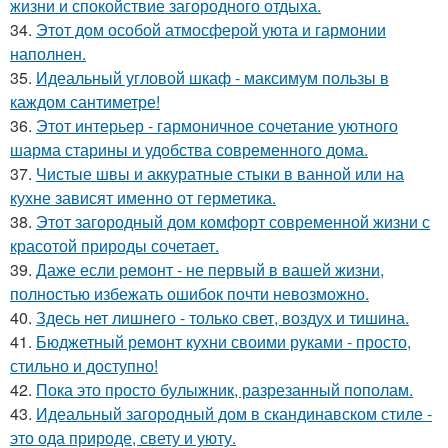
жизни и спокойствие загородного отдыха.
34.
Этот дом особой атмосферой уюта и гармонии
наполнен.
35.
Идеальный угловой шкаф - максимум пользы в
каждом сантиметре!
36.
Этот интерьер - гармоничное сочетание уютного
шарма старины и удобства современного дома.
37.
Чистые швы и аккуратные стыки в ванной или на
кухне зависят именно от герметика.
38.
Этот загородный дом комфорт современной жизни с
красотой природы сочетает.
39.
Даже если ремонт - не первый в вашей жизни,
полностью избежать ошибок почти невозможно.
40.
Здесь нет лишнего - только свет, воздух и тишина.
41.
Бюджетный ремонт кухни своими руками - просто,
стильно и доступно!
42.
Пока это просто булыжник, разрезанный пополам.
43.
Идеальный загородный дом в скандинавском стиле -
это ода природе, свету и уюту.