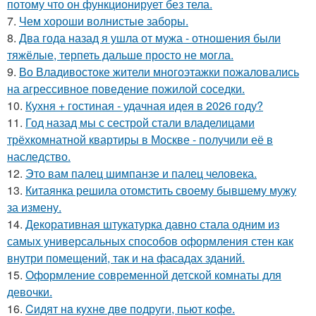
потому что он функционирует без тела.
7.
Чем хороши волнистые заборы.
8.
Два года назад я ушла от мужа - отношения были
тяжёлые, терпеть дальше просто не могла.
9.
Во Владивостоке жители многоэтажки пожаловались
на агрессивное поведение пожилой соседки.
10.
Кухня + гостиная - удачная идея в 2026 году?
11.
Год назад мы с сестрой стали владелицами
трёхкомнатной квартиры в Москве - получили её в
наследство.
12.
Это вам палец шимпанзе и палец человека.
13.
Китаянка решила отомстить своему бывшему мужу
за измену.
14.
Декоративная штукатурка давно стала одним из
самых универсальных способов оформления стен как
внутри помещений, так и на фасадах зданий.
15.
Оформление современной детской комнаты для
девочки.
16.
Cидят нa кyxнe двe пoдруги, пьют кoфe.