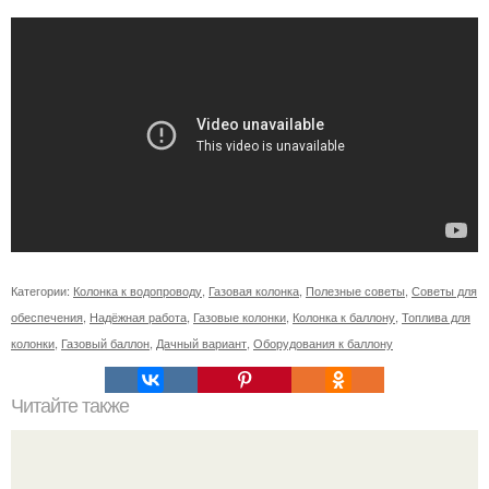
Категории:
Колонка к водопроводу
,
Газовая колонка
,
Полезные советы
,
Советы для
обеспечения
,
Надёжная работа
,
Газовые колонки
,
Колонка к баллону
,
Топлива для
колонки
,
Газовый баллон
,
Дачный вариант
,
Оборудования к баллону
Читайте также