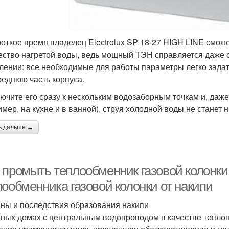
роткое время владелец Electrolux SP 18-27 HIGH LINE смож
ество нагретой воды, ведь мощный ТЭН справляется даже с
лении: все необходимые для работы параметры легко задат
реднюю часть корпуса.
ючите его сразу к нескольким водозаборным точкам и, даж
имер, на кухне и в ванной), струя холодной воды не станет
ь дальше →
 промыть теплообменник газовой колонки
лообменника газовой колонки от накипи
ны и последствия образования накипи
тных домах с центральным водопроводом в качестве теплон