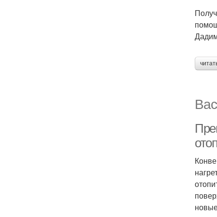
Получ
помощ
Дадим
читат
Вас
Пре
ото
Конве
нагре
отопи
повер
новые