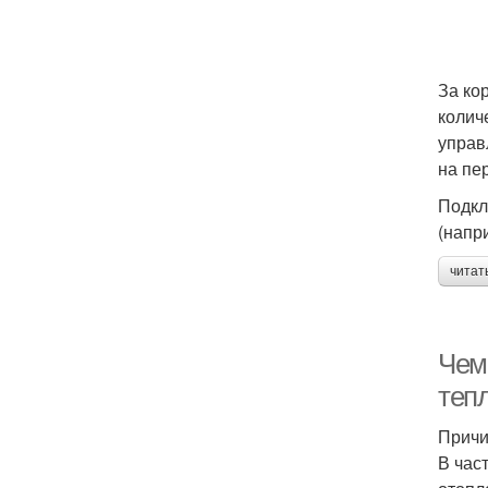
За ко
колич
управ
на пе
Подкл
(напр
читат
Чем
теп
Причи
В час