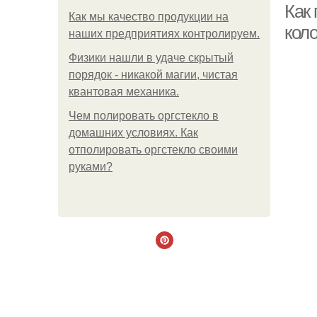
Как 
Как мы качество продукции на
кол
наших предприятиях контролируем.
Физики нашли в удаче скрытый
порядок - никакой магии, чистая
квантовая механика.
Чем полировать оргстекло в
домашних условиях. Как
отполировать оргстекло своими
руками?