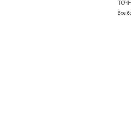
точ
Все б