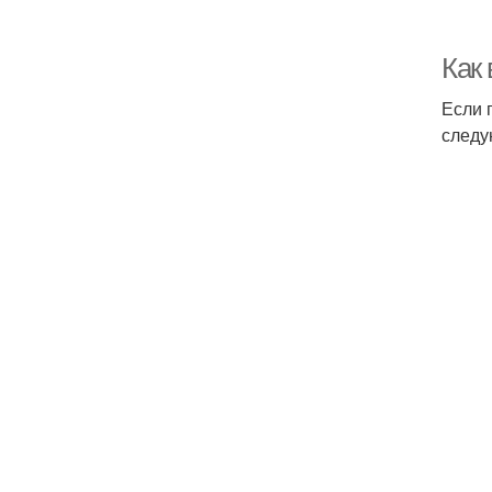
Как 
Если 
следу