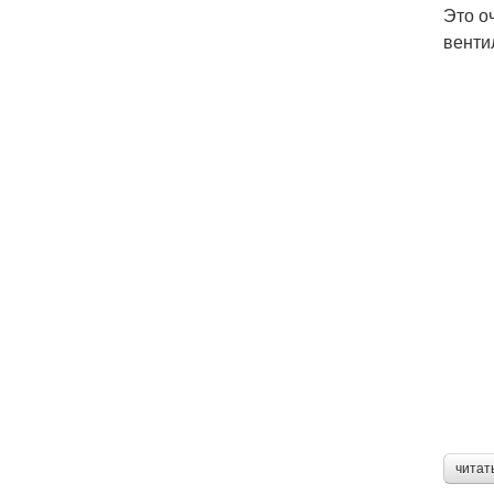
Это о
венти
читат