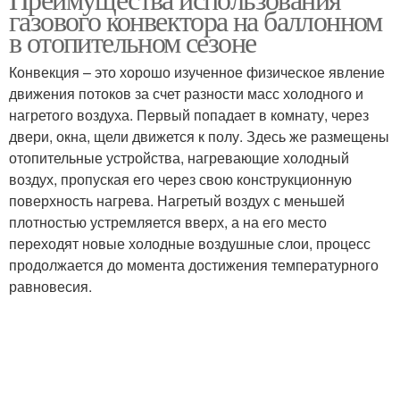
Газовая колонка
Газовые колонки
газового конвектора на баллонном
в отопительном сезоне
Конвекция – это хорошо изученное физическое явление
Оборудования к
движения потоков за счет разности масс холодного и
Колонка к баллону
баллону
нагретого воздуха. Первый попадает в комнату, через
двери, окна, щели движется к полу. Здесь же размещены
отопительные устройства, нагревающие холодный
воздух, пропуская его через свою конструкционную
поверхность нагрева. Нагретый воздух с меньшей
плотностью устремляется вверх, а на его место
переходят новые холодные воздушные слои, процесс
продолжается до момента достижения температурного
равновесия.