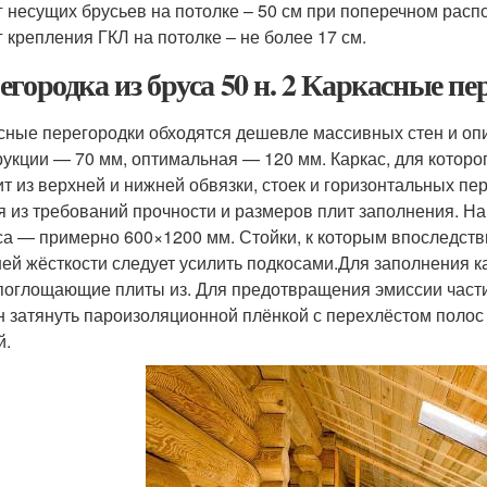
 несущих брусьев на потолке – 50 см при поперечном расп
 крепления ГКЛ на потолке – не более 17 см.
егородка из бруса 50 н. 2 Каркасные пе
сные перегородки обходятся дешевле массивных стен и о
рукции — 70 мм, оптимальная — 120 мм. Каркас, для которо
ит из верхней и нижней обвязки, стоек и горизонтальных п
я из требований прочности и размеров плит заполнения. Н
са — примерно 600×1200 мм. Стойки, к которым впоследстви
ей жёсткости следует усилить подкосами.Для заполнения к
оглощающие плиты из. Для предотвращения эмиссии части
н затянуть пароизоляционной плёнкой с перехлёстом полос 
й.