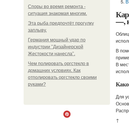
В
Споры во время ремонта -
Кар
ситуация знакомая многим.
—, 
Эта рыба предпочтёт прогулку
заплыву.
Облиц
Германия мощный удар по
испол
индустрии "Дизайнерской
В пом
Жестокости нанесла".
приме
Чем полировать оргстекло в
В мес
домашних условиях. Как
испол
отполировать оргстекло своими
Како
руками?
Для у
Основ
Распр
↑