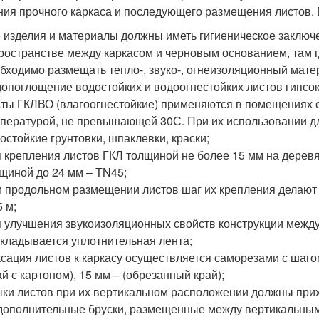
ния прочного каркаса и последующего размещения листов. 
 изделия и материалы должны иметь гигиеническое заключ
ространстве между каркасом и черновым основанием, там г
бходимо размещать тепло-, звуко-, огнеизоляционный мате
опоглощение водостойких и водоогнестойких листов гипсо
ты ГКЛВО (влагоогнестойкие) применяются в помещениях с
пературой, не превышающей 30С. При их использовании д
остойкие грунтовки, шпаклевки, краски;
 крепления листов ГКЛ толщиной не более 15 мм на дерев
щиной до 24 мм – TN45;
 продольном размещении листов шаг их крепления делают 
5 м;
 улучшения звукоизоляционных свойств конструкции межд
кладывается уплотнительная лента;
сация листов к каркасу осуществляется саморезами с шагом 
ай с картоном), 15 мм – (обрезанный край);
ки листов при их вертикальном расположении должны прихо
дополнительные бруски, размещенные между вертикальным