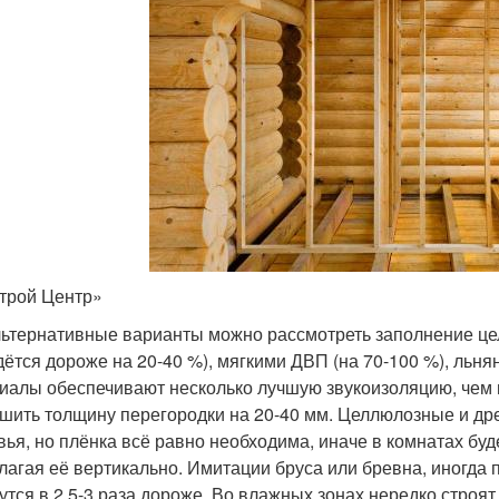
трой Центр»
льтернативные варианты можно рассмотреть заполнение ц
дётся дороже на 20-40 %), мягкими ДВП (на 70-100 %), льня
иалы обеспечивают несколько лучшую звукоизоляцию, чем м
шить толщину перегородки на 20-40 мм. Целлюлозные и др
вья, но плёнка всё равно необходима, иначе в комнатах бу
лагая её вертикально. Имитации бруса или бревна, иногда
утся в 2,5-3 раза дороже. Во влажных зонах нередко строят