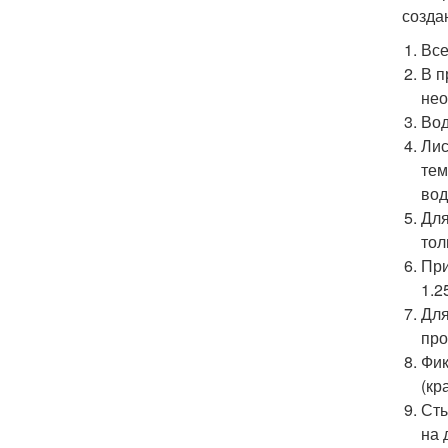
созда
Все
В п
нео
Вод
Лис
тем
вод
Для
тол
При
1.2
Для
про
Фик
(кр
Сты
на 