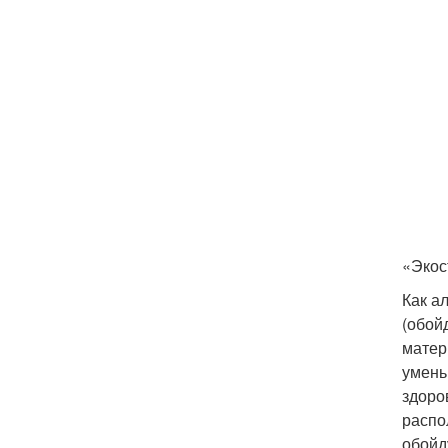
«Экос
Как а
(обой
матер
умень
здоро
распо
обойд