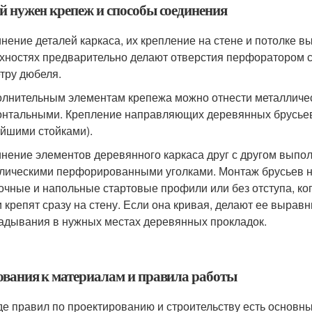
й нужен крепеж и способы соединения
нение деталей каркаса, их крепление на стене и потолке в
хностях предварительно делают отверстия перфоратором со
тру дюбеля.
олнительным элементам крепежа можно отнести металлическ
онтальными. Крепление направляющих деревянных брусьев 
йшими стойками).
нение элементов деревянного каркаса друг с другом выпо
лическими перфорированными уголками. Монтаж брусьев на 
очные и напольные стартовые профили или без отступа, ко
и крепят сразу на стену. Если она кривая, делают ее выра
адывания в нужных местах деревянных прокладок.
ования к материалам и правила работы
де правил по проектированию и строительству есть основн