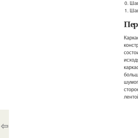
Шаг
Шаг
Пер
Карка
конст
состо
исход
карка
больш
шумоп
сторо
ленто
⇦