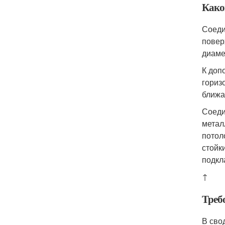
Како
Соеди
повер
диаме
К доп
гориз
ближа
Соеди
метал
потол
стойк
подкл
↑
Треб
В сво