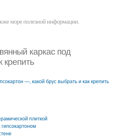
 также море полезной информации.
евянный каркас под
к крепить
псокартон —, какой брус выбрать и как крепить
ерамической плиткой
а гипсокартоном
стене