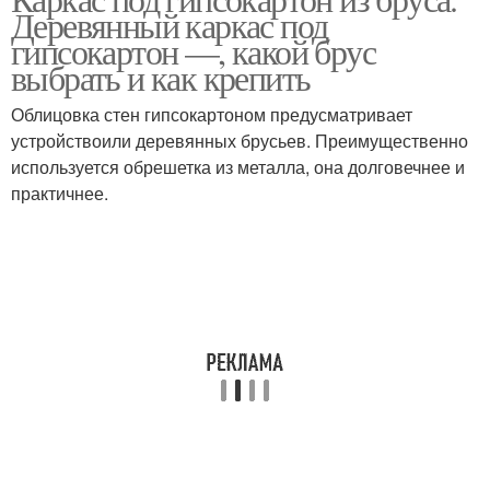
Деревянный каркас под
деревянные стены
деревянной стене
гипсокартон —, какой брус
выбрать и как крепить
Гипсокартон на
Облицовка стен гипсокартоном предусматривает
деревянный каркас
устройствоили деревянных брусьев. Преимущественно
используется обрешетка из металла, она долговечнее и
практичнее.