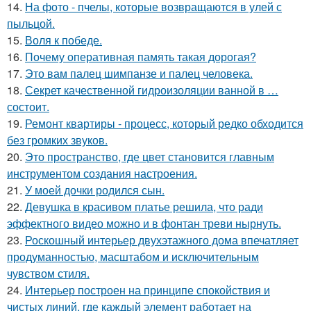
14.
На фото - пчелы, которые возвращаются в улей с
пыльцой.
15.
Воля к победе.
16.
Почему оперативная память такая дорогая?
17.
Это вам палец шимпанзе и палец человека.
18.
Секрет качественной гидроизоляции ванной в …
состоит.
19.
Ремонт квартиры - процесс, который редко обходится
без громких звуков.
20.
Это пространство, где цвет становится главным
инструментом создания настроения.
21.
У моей дочки родился сын.
22.
Девушка в красивом платье решила, что ради
эффектного видео можно и в фонтан треви нырнуть.
23.
Роскошный интерьер двухэтажного дома впечатляет
продуманностью, масштабом и исключительным
чувством стиля.
24.
Интерьер построен на принципе спокойствия и
чистых линий, где каждый элемент работает на