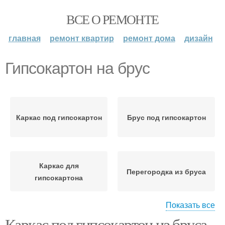
ВСЕ О РЕМОНТЕ
главная
ремонт квартир
ремонт дома
дизайн
Гипсокартон на брус
Каркас под гипсокартон
Брус под гипсокартон
Каркас для
Перегородка из бруса
гипсокартона
Показать все
Каркас под гипсокартон из бруса.
Гипсокартон на
Гипсокартон к