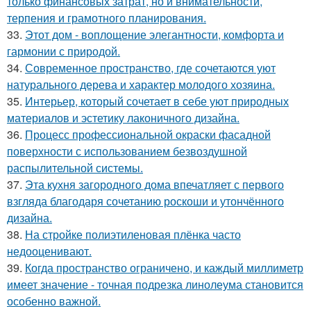
только финансовых затрат, но и внимательности,
терпения и грамотного планирования.
33.
Этот дом - воплощение элегантности, комфорта и
гармонии с природой.
34.
Современное пространство, где сочетаются уют
натурального дерева и характер молодого хозяина.
35.
Интерьер, который сочетает в себе уют природных
материалов и эстетику лаконичного дизайна.
36.
Процесс профессиональной окраски фасадной
поверхности с использованием безвоздушной
распылительной системы.
37.
Эта кухня загородного дома впечатляет с первого
взгляда благодаря сочетанию роскоши и утончённого
дизайна.
38.
На стройке полиэтиленовая плёнка часто
недооценивают.
39.
Когда пространство ограничено, и каждый миллиметр
имеет значение - точная подрезка линолеума становится
особенно важной.