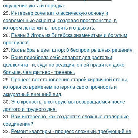
ощущение уюта и порядка.
25.
Интерьер сочетает классическую основу и
современные акценты, создавая пространство, в
котором легко жить, творить и отдыхать.
26.
Пьяный Игорь из Витебска знаменитым и богатым
проснулся!
27.
Как выбрать цвет штор: 3 беспроигрышных решения.
28.
Боня приобрела себе аппарат для растопки
целлюлита - и, судя по реакции, он ей нравится даже
больше, чем фитнес - тренеры.
29.
Процесс восстановления старой кирпичной стены,
которая со временем потеряла свою прочность и
аккуратный внешний вид.
30.
Это крепость, в которую мы возвращаемся после
долгого и трудного дня.
31.
Вам интересно, как создаются сложные столярные
соединения?
32.
Ремонт квартиры - процесс сложный, требующий не