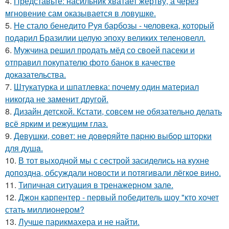
4.
Представьте: насильник хватает жертву, а через
мгновение сам оказывается в ловушке.
5.
Не стало бенедито Руя барбозы - человека, который
подарил Бразилии целую эпоху великих теленовелл.
6.
Мужчина решил продать мёд со своей пасеки и
отправил покупателю фото банок в качестве
доказательства.
7.
Штукатурка и шпатлевка: почему один материал
никогда не заменит другой.
8.
Дизайн детской. Кстати, совсем не обязательно делать
всё ярким и режущим глаз.
9.
Дeвушки, coвeт: нe дoвepяйтe пapню выбop штopки
для душa.
10.
В тот выходной мы с сестрой засиделись на кухне
допоздна, обсуждали новости и потягивали лёгкое вино.
11.
Типичная ситуация в тренажерном зале.
12.
Джон карпентер - первый победитель шоу "кто хочет
стать миллионером?
13.
Лучше парикмахера и не найти.