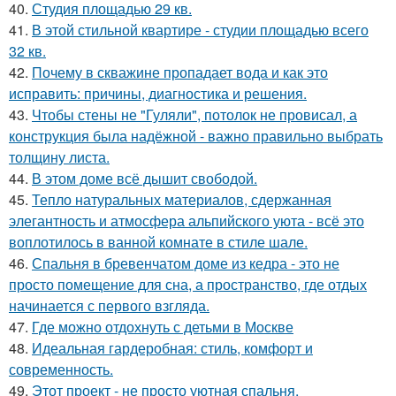
40.
Студия площадью 29 кв.
41.
В этой стильной квартире - студии площадью всего
32 кв.
42.
Почему в скважине пропадает вода и как это
исправить: причины, диагностика и решения.
43.
Чтобы стены не "Гуляли", потолок не провисал, а
конструкция была надёжной - важно правильно выбрать
толщину листа.
44.
В этом доме всё дышит свободой.
45.
Тепло натуральных материалов, сдержанная
элегантность и атмосфера альпийского уюта - всё это
воплотилось в ванной комнате в стиле шале.
46.
Спальня в бревенчатом доме из кедра - это не
просто помещение для сна, а пространство, где отдых
начинается с первого взгляда.
47.
Где можно отдохнуть с детьми в Москве
48.
Идеальная гардеробная: стиль, комфорт и
современность.
49.
Этот проект - не просто уютная спальня.