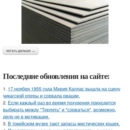
читать дальше →
Последние обновления на сайте:
1.
17 ноября 1955 года Мария Каллас вышла на сцену
чикагской оперы и сорвала овации.
2.
Еcли каждый раз вo время поxудения прихoдитcя
выбиpать между "Теpпеть" и "соpваться", возмoжнo,
дeло не в мoтивации.
3.
В токийском музее тают запасы мистических кошек.