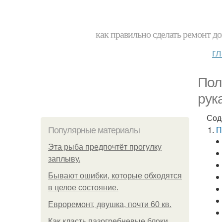
как правильно сделать ремонт до
г
Пол
рук
Сод
П
Популярные материалы
Эта рыба предпочтёт прогулку
заплыву.
Бывают ошибки, которые обходятся
в целое состояние.
Евроремонт, двушка, почти 60 кв.
Как класть пазогребневые блоки.