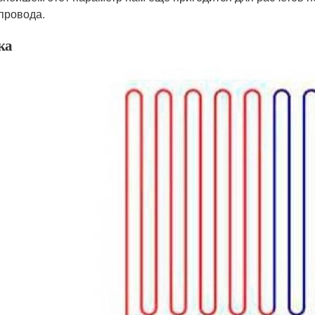
провода.
ка