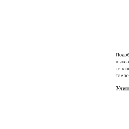
Подоб
выкла
тепло
темпе
Улит