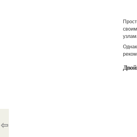
Прост
своим
узлам
Однак
реком
Двой
⇦