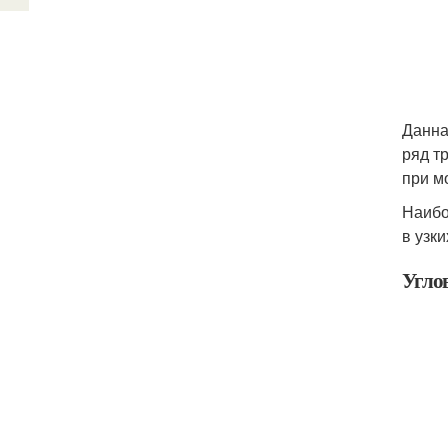
Данна
ряд т
при м
Наибо
в узки
Угло