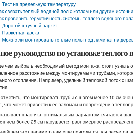
Тест на предельную температуру
ак связать теплый водяной пол с котлом или другим источн
ак проверить герметичность системы теплого водяного пол
Дорогой штучный паркет
Паркетная доска
Можно ли монтировать теплые полы под ламинат на дере
ное руководство по установке теплого 
е чем выбрать необходимый метод монтажа, стоит узнать о 
еленное расстояние между монтируемыми трубами, которо
ьного отопления. Например, удельный тепловой поток с шаго
тия.
 отметить, что монтировать трубы с шагом менее 10 см очень
с, что может привести к ее заломам и повреждению теплопр
оказывает практика, оптимальным вариантом считается шаг 15
оянием более 25 см нарушается равномерное распределение
ьнейшем этот параметр нам еще пригодится для расчетов