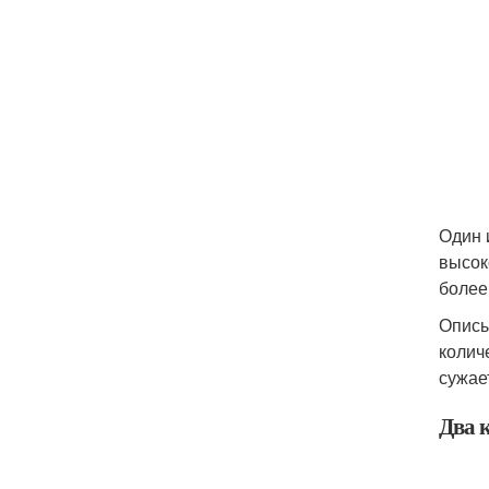
Один 
высок
более
Описы
колич
сужае
Два 