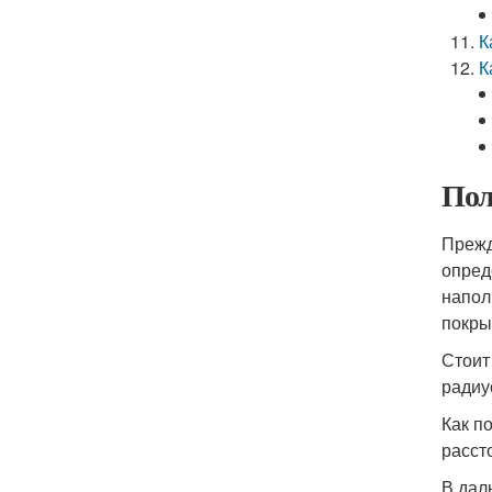
К
К
Пол
Прежд
опред
напол
покры
Стоит
радиу
Как п
расст
В дал