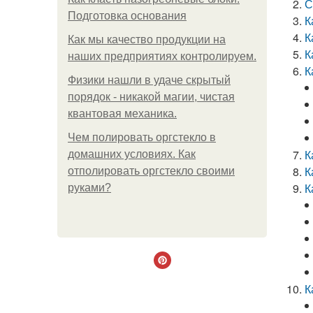
С
Подготовка основания
К
К
Как мы качество продукции на
К
наших предприятиях контролируем.
К
Физики нашли в удаче скрытый
порядок - никакой магии, чистая
квантовая механика.
Чем полировать оргстекло в
К
домашних условиях. Как
К
отполировать оргстекло своими
К
руками?
К