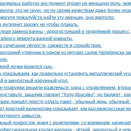
малярных работах инструмент играет не меньшую роль, че
рилла: это не скунс, но по своим качествам даже более опа
могите пожалуйста найти эту девушку, она диетолог.
в интернет захожу не чтобы плакать.
лная замена ванны - дорогостоящий и трудоёмкий процесс,
абного ремонта ванной комнаты.
о сочетание лёгкости, свежести и спокойствия.
вогодний утренник в одном из детских садов Челябинска 
еля.
моей дочки родился сын.
 показываем, как правильно установить металлический уго
й и аккуратный наружный угол.
е подружки решили развлечься: одна с управлением, вторая
едставьте: заказчик говорит "Хочу Красиво", но бюджет - ка
рьер пришёл просто отдать пакет - обычный день, обычный 
от короткий видеоролик показывает, как высококлассные 
ектурного замысла.
ждый подросток, живя с родителями, со временем, начинает
офессиональная кладка кирпича - чёткий, аккуратный и н