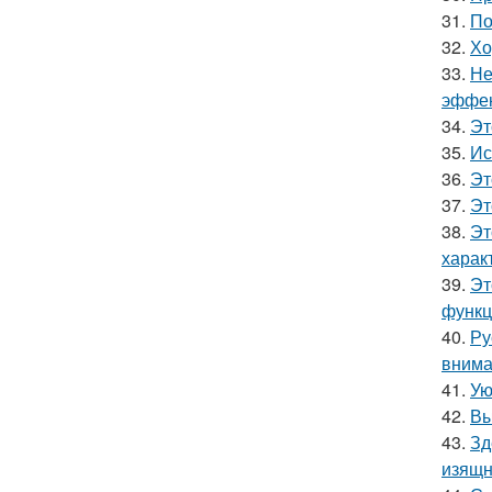
31.
По
32.
Хо
33.
Не
эффек
34.
Эт
35.
Ис
36.
Эт
37.
Эт
38.
Эт
харак
39.
Эт
функц
40.
Ру
внима
41.
Ую
42.
Вы
43.
Зд
изящн