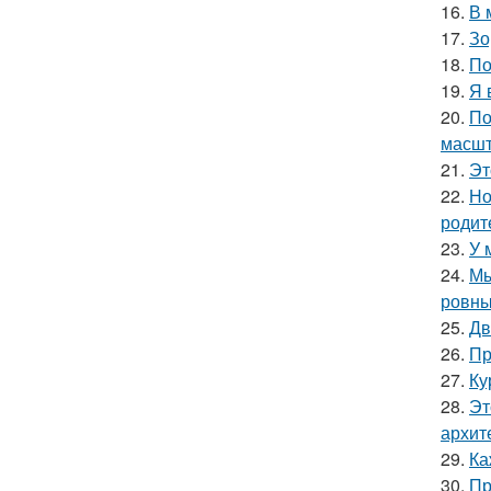
16.
В 
17.
Зо
18.
По
19.
Я 
20.
По
масшт
21.
Эт
22.
Но
родит
23.
У 
24.
Мы
ровны
25.
Дв
26.
Пр
27.
Ку
28.
Эт
архит
29.
Ка
30.
Пр