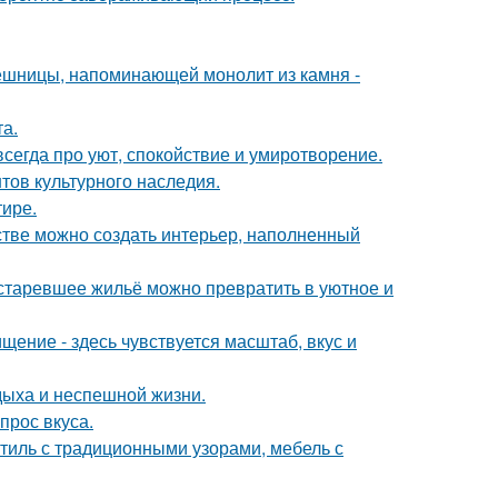
ешницы, напоминающей монолит из камня -
а.
сегда про уют, спокойствие и умиротворение.
тов культурного наследия.
тире.
нстве можно создать интерьер, наполненный
устаревшее жильё можно превратить в уютное и
ение - здесь чувствуется масштаб, вкус и
дыха и неспешной жизни.
прос вкуса.
стиль с традиционными узорами, мебель с