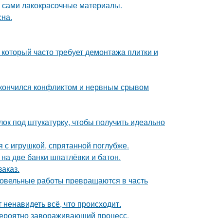
м сами лакокрасочные материалы.
сна.
 который часто требует демонтажа плитки и
закончился конфликтом и нервным срывом
лок под штукатурку, чтобы получить идеально
 с игрушкой, спрятанной поглубже.
к на две банки шпатлёвки и батон.
заказ.
кровельные работы превращаются в часть
 ненавидеть всё, что происходит.
евероятно завораживающий процесс.