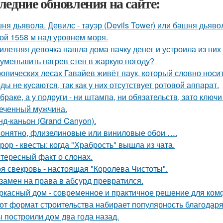
ледние обновления на сайте:
ня дьявола. Девилс - тауэр (Devils Tower) или башня дьяв
ой 1558 м над уровнем моря.
илетняя девочка нашла дома пачку денег и устроила из них
 уменьшить нагрев стен в жаркую погоду?
ропических лесах Гавайев живёт паук, который словно носит
ды не кусаются, так как у них отсутствует ротовой аппарат.
 браке, а у подруги - ни штампа, ни обязательств, зато ключ
еченный мужчина.
нд-каньон (Grand Canyon).
онятно, флизелиновые или виниловые обои ….
рор - квесты: когда "Храбрость" вышла из чата.
тересный факт о слонах.
я свекровь - настоящая "Королева Чистоты".
замен на права в абсурд превратился.
ркасный дом - современное и практичное решение для ком
от формат строительства набирает популярность благодаря
 построили дом два года назад.