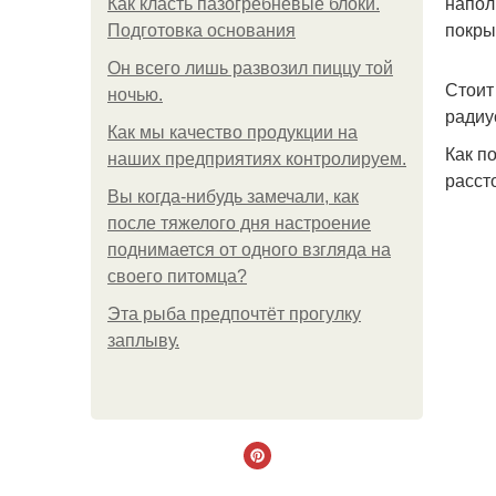
напол
Как класть пазогребневые блоки.
покры
Подготовка основания
Он всего лишь развозил пиццу той
Стоит
ночью.
радиу
Как мы качество продукции на
Как п
наших предприятиях контролируем.
расст
Вы когда-нибудь замечали, как
после тяжелого дня настроение
поднимается от одного взгляда на
своего питомца?
Эта рыба предпочтёт прогулку
заплыву.