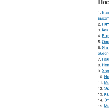
Пос
1.
Баш
высот
2.
Пят
3.
Как
4.
В т
5.
Ово
6.
Я в
обесп
7.
Гра
8.
Неп
9.
Хор
10.
Ин
11.
Мо
12.
Эк
13.
Ка
14.
Эт
15.
Мы