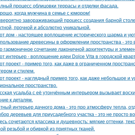
лный процесс облицовки террасы и отделки фасада.
рошо, когда мужчина в семье с юмором!
вероятно завораживающий процесс создания барной стол
тной, прочной и абсолютно уникальной.
от дом - настоящее воплощение исторического шарма и уют
пользование древесины в оформлении пространства - это в
о гармоничное сочетание лаконичной архитектуры и элемен
от интерьер - воплощение идеи Dolce Vita в городской квар
от проект - пример того, как даже в ограниченном простра
тером и стилем.
от проект - наглядный пример того, как даже небольшое и 
иональное пространство.
сская усадьба с её утончённым интерьером вызывает восхищ
ние к деталям.
тный интерьер дачного дома - это про атмосферу тепла, от
бор деревьев для приусадебного участка - это не просто во
есь сочетаются классика и душевность: мягкие оттенки, тек
ой резьбой и обивкой из приятных тканей.