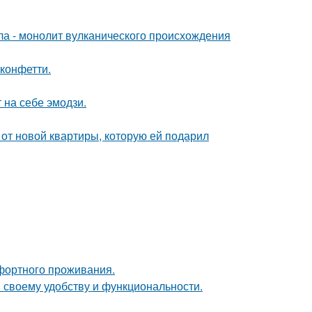
ола - монолит вулканического происхождения
 конфетти.
 на себе эмодзи.
и от новой квартиры, которую ей подарил
фортного проживания.
 своему удобству и функциональности.