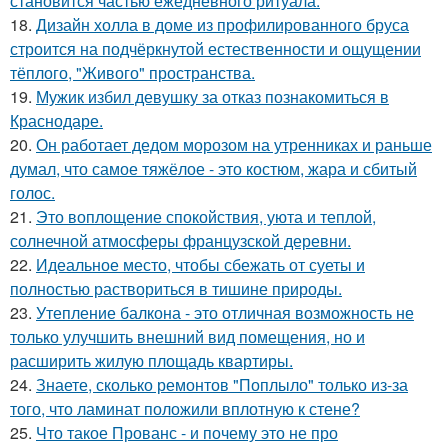
становится частью ежедневного ритуала.
18.
Дизайн холла в доме из профилированного бруса
строится на подчёркнутой естественности и ощущении
тёплого, "Живого" пространства.
19.
Мужик избил девушку за отказ познакомиться в
Краснодаре.
20.
Он работает дедом морозом на утренниках и раньше
думал, что самое тяжёлое - это костюм, жара и сбитый
голос.
21.
Это воплощение спокойствия, уюта и теплой,
солнечной атмосферы французской деревни.
22.
Идеальное место, чтобы сбежать от суеты и
полностью раствориться в тишине природы.
23.
Утепление балкона - это отличная возможность не
только улучшить внешний вид помещения, но и
расширить жилую площадь квартиры.
24.
Знаете, сколько ремонтов "Поплыло" только из-за
того, что ламинат положили вплотную к стене?
25.
Что такое Прованс - и почему это не про