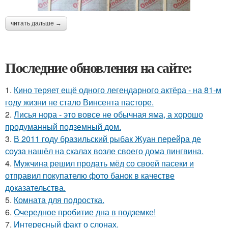
читать дальше →
Последние обновления на сайте:
1.
Кино теряет ещё одного легендарного актёра - на 81-м
году жизни не стало Винсента пасторе.
2.
Лисья нора - это вовсе не обычная яма, а хорошо
продуманный подземный дом.
3.
В 2011 году бразильский рыбак Жуан перейра де
соуза нашёл на скалах возле своего дома пингвина.
4.
Мужчина решил продать мёд со своей пасеки и
отправил покупателю фото банок в качестве
доказательства.
5.
Комната для подростка.
6.
Очередное пробитие дна в подземке!
7.
Интересный факт о слонах.