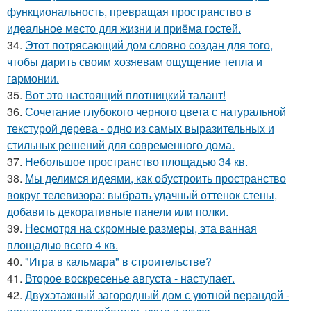
функциональность, превращая пространство в
идеальное место для жизни и приёма гостей.
34.
Этот потрясающий дом словно создан для того,
чтобы дарить своим хозяевам ощущение тепла и
гармонии.
35.
Вот это настоящий плотницкий талант!
36.
Сочетание глубокого черного цвета с натуральной
текстурой дерева - одно из самых выразительных и
стильных решений для современного дома.
37.
Небольшое пространство площадью 34 кв.
38.
Мы делимся идеями, как обустроить пространство
вокруг телевизора: выбрать удачный оттенок стены,
добавить декоративные панели или полки.
39.
Несмотря на скромные размеры, эта ванная
площадью всего 4 кв.
40.
"Игра в кальмара" в строительстве?
41.
Второе воскресенье августа - наступает.
42.
Двухэтажный загородный дом с уютной верандой -