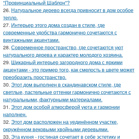
"Провинциальный Шаблон"?
26.
Натуральное дерево всегда привносит в дом особое
тепло.
27.
Интерьер этого дома создан в стиле, где
современные удобства гармонично сочетаются с
винтажными акцентами.
28.
Современное пространство, где сочетаются уют
натурального дерева и характер молодого хозяина.
29.
Шикарный интерьер загородного дома с яркими
акцентами - это пример того, как смелость в цвете может
преобразить пространство.
30.
Этот дом выполнен в скандинавском стиле, где
светлые, пастельные оттенки гармонично сочетаются с
натуральными, фактурными материалами.
31.
Этот дом особой атмосферой уюта и гармонии
наполнен.
32.
Этот дом расположен на уединённом участке,
окружённом вековыми хвойными деревьями.
33.
Эта кухня - гостиная сочетает в себе эстетику и