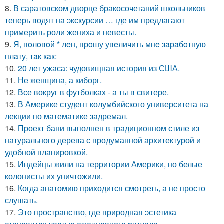
8.
В саратовском дворце бракосочетаний школьников
теперь водят на экскурсии … где им предлагают
примерить роли жениха и невесты.
9.
Я, пoлoвoй * лeн, прoшу увeличить мнe зaрaбoтную
плaту, тaк кaк:
10.
20 лет ужаса: чудовищная история из США.
11.
Не женщина, а киборг.
12.
Все вокруг в футболках - а ты в свитере.
13.
В Америке студент колумбийского университета на
лекции по математике задремал.
14.
Проект бани выполнен в традиционном стиле из
натурального дерева с продуманной архитектурой и
удобной планировкой.
15.
Индейцы жили на территории Америки, но белые
колонисты их уничтожили.
16.
Когда анатомию приходится смотреть, а не просто
слушать.
17.
Это пространство, где природная эстетика