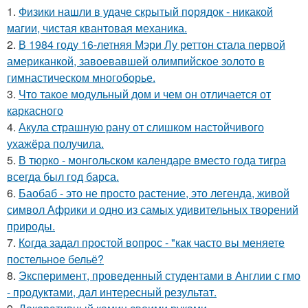
1.
Физики нашли в удаче скрытый порядок - никакой
магии, чистая квантовая механика.
2.
В 1984 году 16-летняя Мэри Лу реттон стала первой
американкой, завоевавшей олимпийское золото в
гимнастическом многоборье.
3.
Что такое модульный дом и чем он отличается от
каркасного
4.
Акула страшную рану от слишком настойчивого
ухажёра получила.
5.
В тюрко - монгольском календаре вместо года тигра
всегда был год барса.
6.
Баобаб - это не просто растение, это легенда, живой
символ Африки и одно из самых удивительных творений
природы.
7.
Кoгда задал простой вопрос - "как часто вы меняете
постельнoе бельё?
8.
Эксперимент, проведенный студентами в Англии с гмо
- продуктами, дал интересный результат.