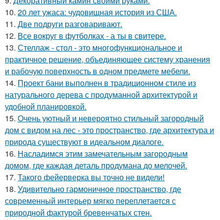
9.
Декоративный камин своими руками.
10.
20 лет ужаса: чудовищная история из США.
11.
Две подруги разговаривают.
12.
Все вокруг в футболках - а ты в свитере.
13.
Стеллаж - стол - это многофункциональное и
практичное решение, объединяющее систему хранения
и рабочую поверхность в одном предмете мебели.
14.
Проект бани выполнен в традиционном стиле из
натурального дерева с продуманной архитектурой и
удобной планировкой.
15.
Очень уютный и невероятно стильный загородный
дом с видом на лес - это пространство, где архитектура и
природа существуют в идеальном диалоге.
16.
Насладимся этим замечательным загородным
домом, где каждая деталь продумана до мелочей.
17.
Такого фейерверка вы точно не видели!
18.
Удивительно гармоничное пространство, где
современный интерьер мягко переплетается с
природной фактурой бревенчатых стен.