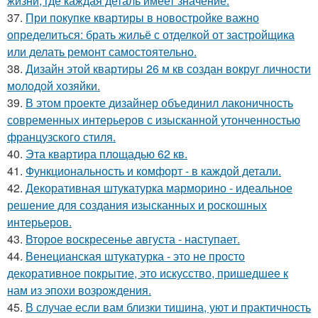
жизни, где каждая деталь имеет значение.
37.
При покупке квартиры в новостройке важно
определиться: брать жильё с отделкой от застройщика
или делать ремонт самостоятельно.
38.
Дизайн этой квартиры 26 м кв создан вокруг личности
молодой хозяйки.
39.
В этом проекте дизайнер объединил лаконичность
современных интерьеров с изысканной утонченностью
французского стиля.
40.
Эта квартира площадью 62 кв.
41.
Функциональность и комфорт - в каждой детали.
42.
Декоративная штукатурка марморино - идеальное
решение для создания изысканных и роскошных
интерьеров.
43.
Второе воскресенье августа - наступает.
44.
Венецианская штукатурка - это не просто
декоративное покрытие, это искусство, пришедшее к
нам из эпохи возрождения.
45.
В случае если вам близки тишина, уют и практичность