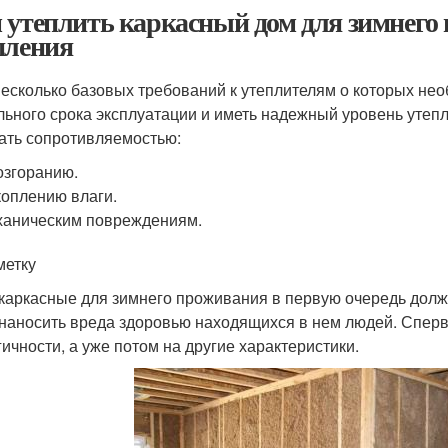
 утеплить каркасный дом для зимнего
пления
несколько базовых требований к утеплителям о которых нео
льного срока эксплуатации и иметь надежный уровень утеп
ать сопротивляемостью:
озгоранию.
оплению влаги.
аническим повреждениям.
метку
каркасные для зимнего проживания в первую очередь долж
 наносить вреда здоровью находящихся в нем людей. Спер
гичности, а уже потом на другие характеристики.