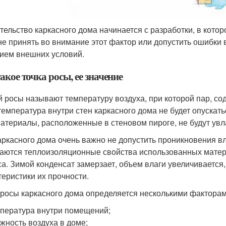
тельство каркасного дома начинается с разработки, в котор
не принять во внимание этот фактор или допустить ошибки 
ием внешних условий.
акое точка росы, ее значение
й росы называют температуру воздуха, при которой пар, со
температура внутри стен каркасного дома не будет опускать
материалы, расположенные в стеновом пироге, не будут увл
аркасного дома очень важно не допустить проникновения вл
аются теплоизоляционные свойства использованных матери
са. Зимой конденсат замерзает, объем влаги увеличивается
теристики их прочности.
 росы каркасного дома определяется несколькими факторам
пература внутри помещений;
жность воздуха в доме;