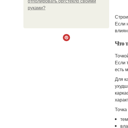
отполировать оргстекло своими
руками?
Строи
Если 
влиян
Что т
Точко
Если 
есть 
Для к
ухудш
карка
харак
Точка
тем
вла