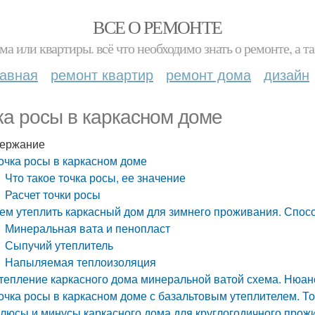
ВСЕ О РЕМОНТЕ
ма или квартиры. всё что необходимо знать о ремонте, а
лавная
ремонт квартир
ремонт дома
дизайн
ка росы в каркасном доме
ержание
очка росы в каркасном доме
Что такое точка росы, ее значение
Расчет точки росы
ем утеплить каркасный дом для зимнего проживания. Спос
Минеральная вата и пенопласт
Сыпучий утеплитель
Напыляемая теплоизоляция
тепление каркасного дома минеральной ватой схема. Нюан
очка росы в каркасном доме с базальтовым утеплителем. Т
люсы и минусы каркасного дома для круглогодичного прож