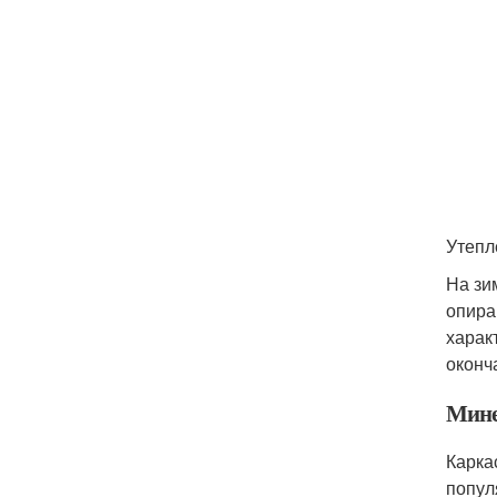
Утепл
На зи
опира
харак
оконч
Мине
Карка
попул