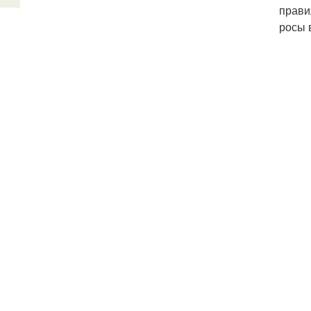
прави
росы 