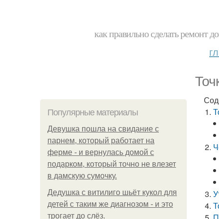
как правильно сделать ремонт до
г
Точ
Сод
Т
Популярные материалы
Девушка пошла на свидание с
парнем, который работает на
Ч
ферме - и вернулась домой с
подарком, который точно не влезет
в дамскую сумочку.
Дедушка с витилиго шьёт кукол для
У
детей с таким же диагнозом - и это
Т
трогает до слёз.
П