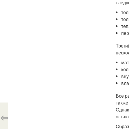
следу
тол
тол
теп
пер
Трети
неско
мат
кол
вну
вла
Все р
также
Однак
⇦
остаю
Образ