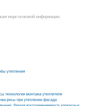
 также море полезной информации.
обы утепления
сы технологии монтажа утеплителя
очка росы при утеплении фасада
ивания. Легкая воспламеняемость каркасных