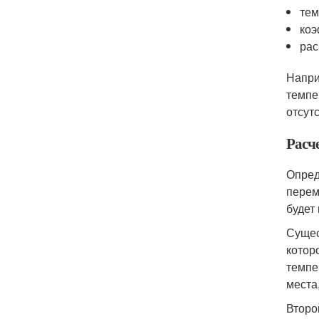
тем
коэ
рас
Напри
темпе
отсут
Расч
Опред
перем
будет
Сущес
котор
темпе
места
Второ