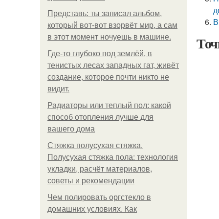
д
Представь: ты записал альбом,
В
который вот-вот взорвёт мир, а сам
в этот момент ночуешь в машине.
Точ
Где-то глубоко под землёй, в
тенистых лесах западных гат, живёт
создание, которое почти никто не
видит.
Радиаторы или теплый пол: какой
способ отопления лучше для
вашего дома
Стяжка полусухая стяжка.
Полусухая стяжка пола: технология
укладки, расчёт материалов,
советы и рекомендации
Чем полировать оргстекло в
домашних условиях. Как