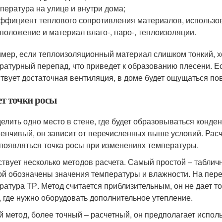
пература на улице и внутри дома;
ффициент теплового сопротивления материалов, использов
положение и материал влаго-, паро-, теплоизоляции.
мер, если теплоизоляционный материал слишком тонкий, хо
ратурный перепад, что приведет к образованию плесени. Ес
ствует достаточная вентиляция, в доме будет ощущаться п
ет точки росы
елить одно место в стене, где будет образовываться конден
енчивый, он зависит от перечисленных выше условий. Расч
 появляться точка росы при изменениях температуры.
твует несколько методов расчета. Самый простой – таблич
ой обозначены значения температуры и влажности. На пере
ратура ТР. Метод считается приблизительным, он не дает 
, где нужно оборудовать дополнительное утепление.
й метод, более точный – расчетный, он предполагает исп