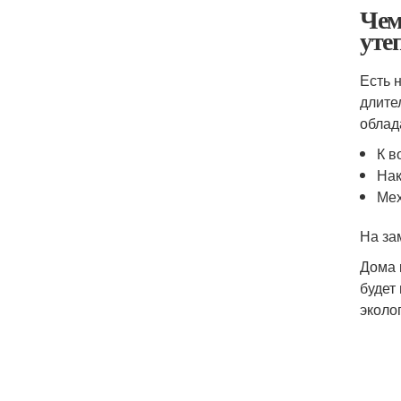
Чем
уте
Есть 
длите
облад
К в
Нак
Мех
На за
Дома 
будет
эколо