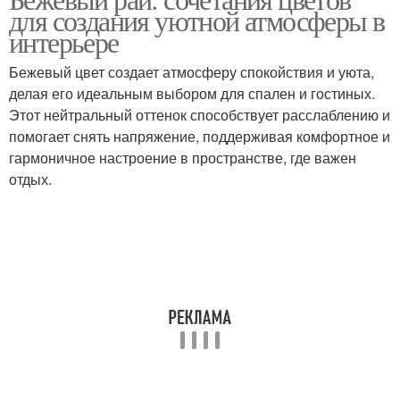
Цветы в маленькой
Цвета для интерьера
для создания уютной атмосферы в
интерьере
Бежевый цвет создает атмосферу спокойствия и уюта,
делая его идеальным выбором для спален и гостиных.
Цветы в сочетании
Цветы для создания
Этот нейтральный оттенок способствует расслаблению и
помогает снять напряжение, поддерживая комфортное и
гармоничное настроение в пространстве, где важен
отдых.
Цветы с цветом
Основные цветы
Цветы для визуального
Растения для создания
расширения
Цветы для придания
Цветы в интерьер