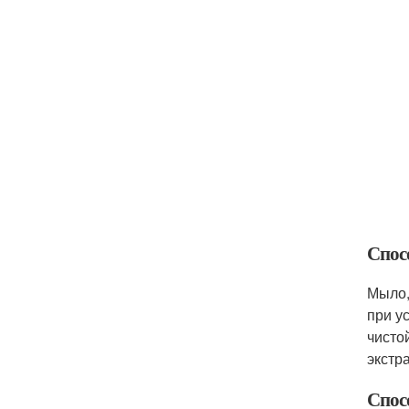
Спосо
Мыло,
при у
чисто
экстра
Спос