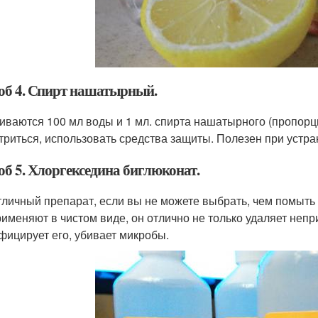
об 4. Спирт нашатырный.
ваются 100 мл воды и 1 мл. спирта нашатырного (пропорция
триться, использовать средства защиты. Полезен при устра
об 5. Хлоргекседина биглюконат.
тличный препарат, если вы не можете выбрать, чем помыть 
рименяют в чистом виде, он отлично не только удаляет непр
фицирует его, убивает микробы.