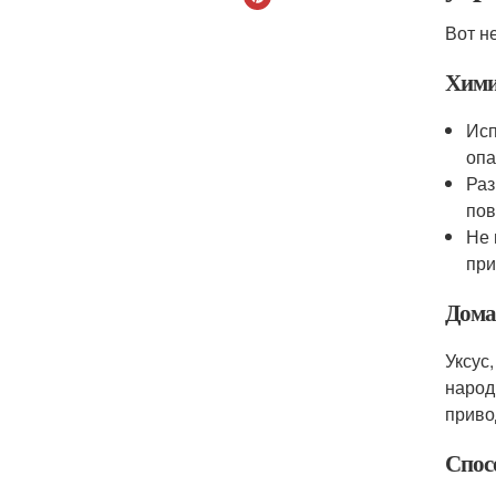
Вот н
Хими
Исп
опа
Раз
пов
Не 
при
Дома
Уксус
народ
приво
Спосо