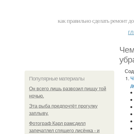
как правильно сделать ремонт до
г
Чем
убр
Сод
Ч
Популярные материалы
д
Он всего лишь развозил пиццу той
ночью.
Эта рыба предпочтёт прогулку
заплыву.
Фотограф Карл рамсделл
запечатлел спящего лисёнка - и