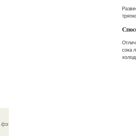
Разве
тряпк
Спосо
Отлич
сока 
холод
⇦