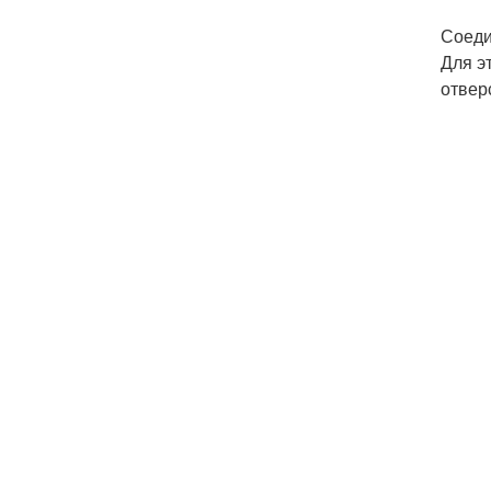
Соеди
Для э
отвер