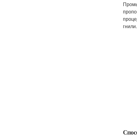
Промы
пропо
проце
гнили.
Спосо