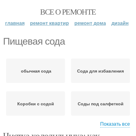
ВСЕ О РЕМОНТЕ
главная
ремонт квартир
ремонт дома
дизайн
Пищевая сода
обычная сода
Сода для избавления
Коробки с содой
Соды под салфеткой
Показать все
Чистка холодильника: как
Сода от неприятных
Соды в домашних