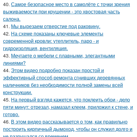
40.
Самое безопасное место в самолёте с точки зрения
выживаемости при крушении - это хвостовая часть
салона.
41.
Мы вырезаем отверстие под раковину.
42.
На схеме показаны ключевые элементы
современной кровли: утеплитель, паро - и
гидроизоляция, вентиляция.
43.
Мечтаете о мебели с плавными, элегантными
линиями?
44.
Этом видео подробно показан простой и
эффективный способ ремонта сгнивших деревянных
наличников без необходимости полной замены всей
конструкции.
45.
На первый взгляд кажется, что поклеить обои - дело
пяти минут: отрезал, намазал клеем, приложил к стене, и
готово.
46.
В этом видео рассказывается о том, как правильно
построить кирпичный дымоход, чтобы он служил долго и
не разрушался со временем.