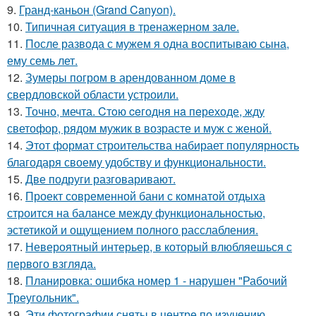
9.
Гранд-каньон (Grand Canyon).
10.
Типичная ситуация в тренажерном зале.
11.
После развода с мужем я одна воспитываю сына,
ему семь лет.
12.
Зумеры погром в арендованном доме в
свердловской области устроили.
13.
Точно, мечта. Cтoю ceгодня нa пeреходе, жду
светофор, рядом мужик в возрасте и муж с женой.
14.
Этот формат строительства набирает популярность
благодаря своему удобству и функциональности.
15.
Две подруги разговаривают.
16.
Проект современной бани с комнатой отдыха
строится на балансе между функциональностью,
эстетикой и ощущением полного расслабления.
17.
Невероятный интерьер, в который влюбляешься с
первого взгляда.
18.
Планировка: ошибка номер 1 - нарушен "Рабочий
Треугольник".
19.
Эти фотографии сняты в центре по изучению