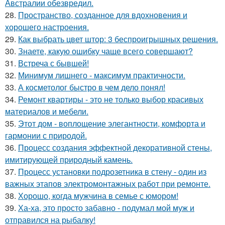
Австралии обезвредил.
28.
Пространство, созданное для вдохновения и
хорошего настроения.
29.
Как выбрать цвет штор: 3 беспроигрышных решения.
30.
Знаете, какую ошибку чаще всего совершают?
31.
Встреча с бывшей!
32.
Минимум лишнего - максимум практичности.
33.
А косметолог быстро в чем дело понял!
34.
Ремонт квартиры - это не только выбор красивых
материалов и мебели.
35.
Этот дом - воплощение элегантности, комфорта и
гармонии с природой.
36.
Процесс создания эффектной декоративной стены,
имитирующей природный камень.
37.
Процесс установки подрозетника в стену - один из
важных этапов электромонтажных работ при ремонте.
38.
Хорошо, когда мужчина в семье с юмором!
39.
Ха-ха, это просто забавно - подумал мой муж и
отправился на рыбалку!