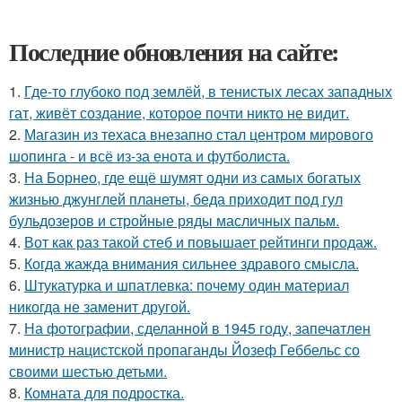
Последние обновления на сайте:
1.
Где-то глубоко под землёй, в тенистых лесах западных
гат, живёт создание, которое почти никто не видит.
2.
Магазин из техаса внезапно стал центром мирового
шопинга - и всё из-за енота и футболиста.
3.
На Борнео, где ещё шумят одни из самых богатых
жизнью джунглей планеты, беда приходит под гул
бульдозеров и стройные ряды масличных пальм.
4.
Вот как раз такой стеб и повышает рейтинги продаж.
5.
Когда жажда внимания сильнее здравого смысла.
6.
Штукатурка и шпатлевка: почему один материал
никогда не заменит другой.
7.
На фотографии, сделанной в 1945 году, запечатлен
министр нацистской пропаганды Йозеф Геббельс со
своими шестью детьми.
8.
Комната для подростка.