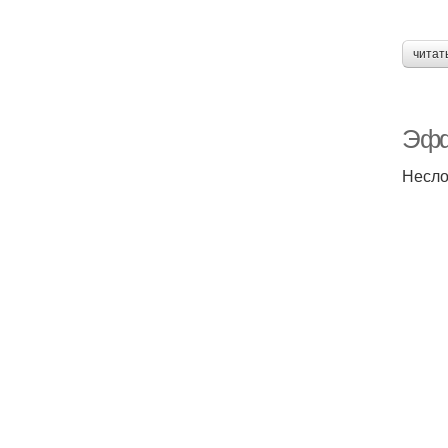
читат
Эфф
Несло