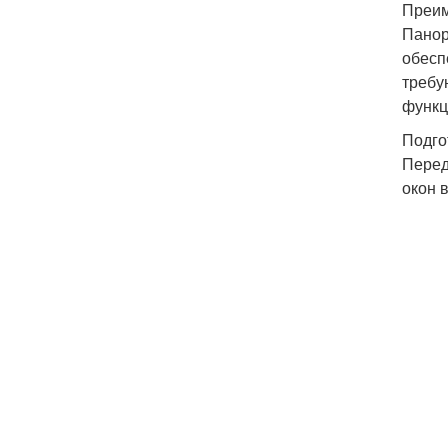
Преим
Панор
обесп
требу
функц
Подго
Перед
окон 