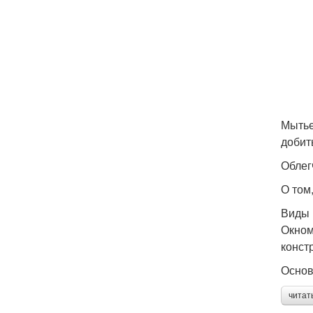
Мытье
добит
Облег
О том
Виды 
Окном
конст
Основ
читат