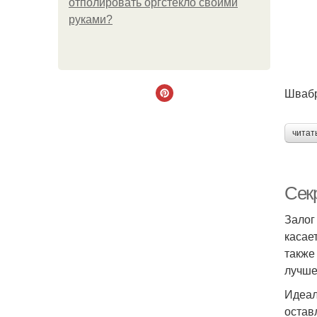
отполировать оргстекло своими
руками?
Швабр
читат
Сек
Залог
касае
также
лучше
Идеал
остав