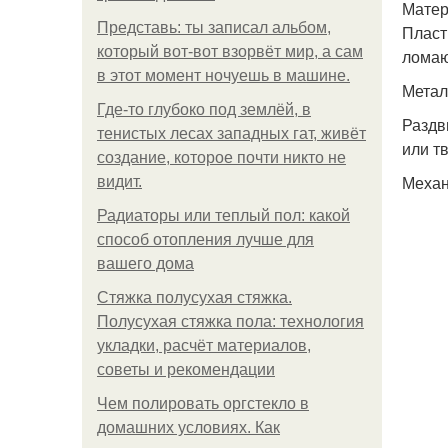
Матер
Представь: ты записал альбом,
Пласт
который вот-вот взорвёт мир, а сам
ломаю
в этот момент ночуешь в машине.
Метал
Где-то глубоко под землёй, в
Раздв
тенистых лесах западных гат, живёт
или т
создание, которое почти никто не
Механ
видит.
Радиаторы или теплый пол: какой
способ отопления лучше для
вашего дома
Стяжка полусухая стяжка.
Полусухая стяжка пола: технология
укладки, расчёт материалов,
советы и рекомендации
Чем полировать оргстекло в
домашних условиях. Как