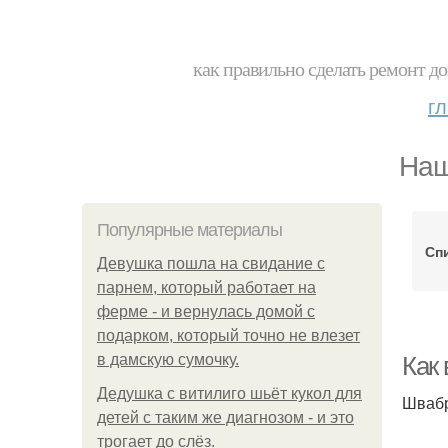
как правильно сделать ремонт до
г
Наш
Популярные материалы
Сп
Девушка пошла на свидание с
парнем, который работает на
ферме - и вернулась домой с
подарком, который точно не влезет
в дамскую сумочку.
Как
Дедушка с витилиго шьёт кукол для
Швабр
детей с таким же диагнозом - и это
трогает до слёз.