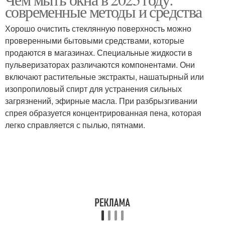
Домашние средства
Средства для очистки
современные методы и средства
Хорошо очистить стеклянную поверхность можно
проверенными бытовыми средствами, которые
продаются в магазинах. Специальные жидкости в
Натуральные средства
Коммерческие средства
пульверизаторах различаются компонентами. Они
включают растительные экстракты, нашатырный или
изопропиловый спирт для устранения сильных
загрязнений, эфирные масла. При разбрызгивании
Средства для
Народные средства
спрея образуется концентрированная пена, которая
обработки
легко справляется с пылью, пятнами.
Средства от комаров
Популярные средства
Средства для борьбы
Средство от комаров