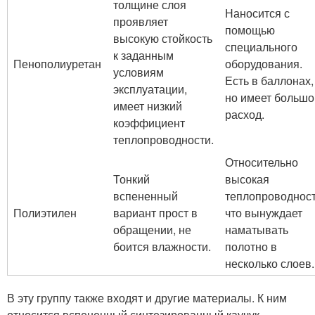
толщине слоя
Наносится с
проявляет
помощью
высокую стойкость
специального
к заданным
Пенополиуретан
оборудования.
условиям
Есть в баллонах,
эксплуатации,
но имеет большо
имеет низкий
расход.
коэффициент
теплопроводности.
Относительно
Тонкий
высокая
вспененный
теплопроводност
Полиэтилен
вариант прост в
что вынуждает
обращении, не
наматывать
боится влажности.
полотно в
несколько слоев.
В эту группу также входят и другие материалы. К ним
относится вспененный синтезированный каучук.