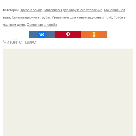
Категории:
Труба в земле
,
Материалы для наружного утепления
,
Минеральная
вата
,
Канализационные трубы
,
Утеплитель для канализационных труб
,
Труба в
частном доме
,
Основные способы
Читайте также
На ДВП можно клеить обои. Чем обработать ДВП перед
поклейкой обоев?