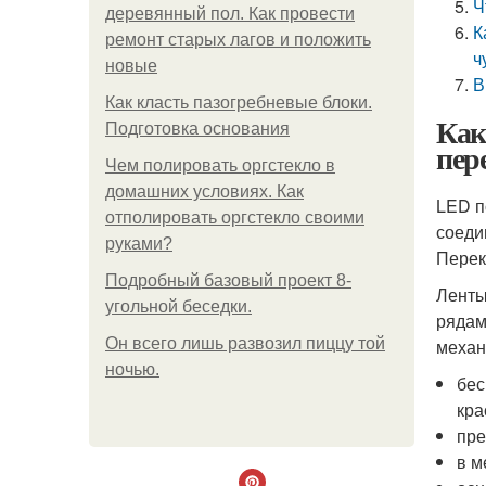
Ч
деревянный пол. Как провести
К
ремонт старых лагов и положить
ч
новые
В
Как класть пазогребневые блоки.
Как
Подготовка основания
пер
Чем полировать оргстекло в
домашних условиях. Как
LED п
отполировать оргстекло своими
соеди
руками?
Перек
Подробный базовый проект 8-
Ленты
угольной беседки.
рядам
Он всего лишь развозил пиццу той
механ
ночью.
бес
кра
пре
в м