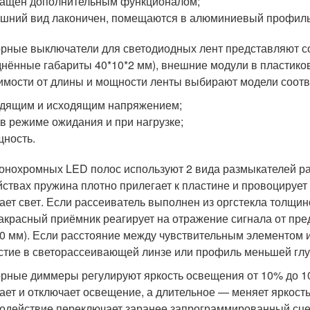
ащён дополнительным функционалом;
шний вид лаконичен, помещаются в алюминиевый профиль
рные выключатели для светодиодных лент представляют с
днённые габариты 40*10*2 мм), внешние модули в пластиков
имости от длины и мощности ленты выбирают модели соотв
дящим и исходящим напряжением;
 в режиме ожидания и при нагрузке;
ность.
онохромных LED полос используют 2 вида размыкателей ра
йствах пружина плотно прилегает к пластине и провоцирует
ает свет. Если рассеиватель выполнен из оргстекла толщин
красный приёмник реагирует на отражение сигнала от пред
00 мм). Если расстояние между чувствительным элементом 
стие в светорассеивающей линзе или профиль меньшей гл
рные диммеры регулируют яркость освещения от 10% до 10
ает и отключает освещение, а длительное — меняет яркост
одействие переключает заранее запрограммированный сц