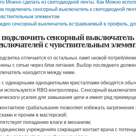
то Можно сделать из светодиодной ленты. Как Можно испол
ак подключить сенсорный выключатель к светодиодной лент
увствительным элементом
идео сенсорный выключатель встраиваемый в профиль, дл
 подключить сенсорный выключатель к
еключателей с чувствительным элемен
одсветка отличается от остальных ламп низкой потребляем
нены с сетью через блок питания. Выбор последнего долже
лючатель находится между ними.
 с одинарными одноцветными кристаллами обходятся обычн
и используются RBG контроллеры. Сенсорный выключатель
ического усилия для замыкания цепи и имеет ряд преимуще
контактное срабатывание позволяет избежать загрязнения
сками и прочим в мастерской;
пятствует попаданию влаги в механизм;
едицинских учреждениях сокращает контакт врача с потен