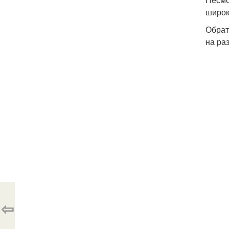
широк
Обрат
на ра
⇦