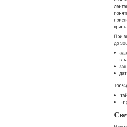
лента
понят
присп
крист
При в
до 30
ада
в з
защ
дат
100%)
та
«п
Све
Несмо