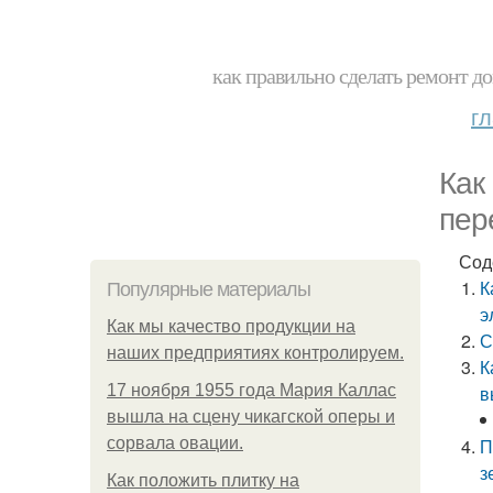
как правильно сделать ремонт до
г
Как
пер
Сод
К
Популярные материалы
э
Как мы качество продукции на
С
наших предприятиях контролируем.
К
17 ноября 1955 года Мария Каллас
в
вышла на сцену чикагской оперы и
сорвала овации.
П
з
Как положить плитку на