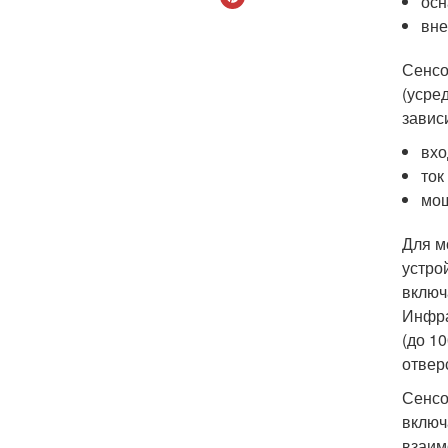
осн
вне
Сенсо
(усре
завис
вхо
ток
мощ
Для м
устро
включ
Инфра
(до 1
отвер
Сенсо
включ
взаим