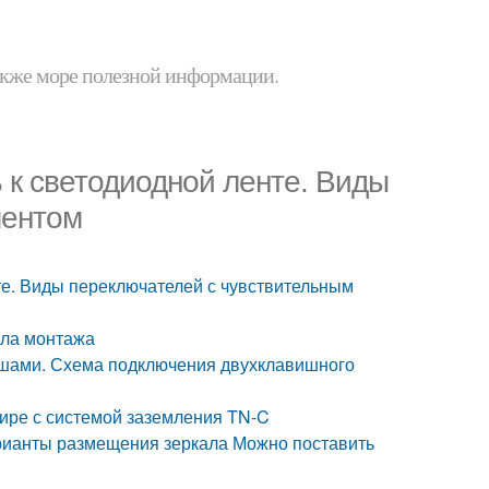
 также море полезной информации.
 к светодиодной ленте. Виды
ментом
те. Виды переключателей с чувствительным
ила монтажа
ишами. Схема подключения двухклавишного
ире с системой заземления TN-C
арианты размещения зеркала Можно поставить