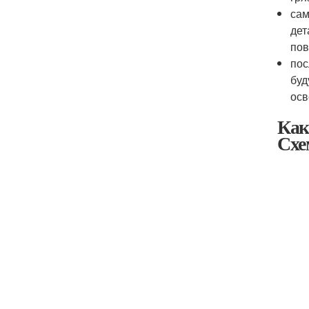
сам
дет
пов
пос
буд
осв
Как
Схе