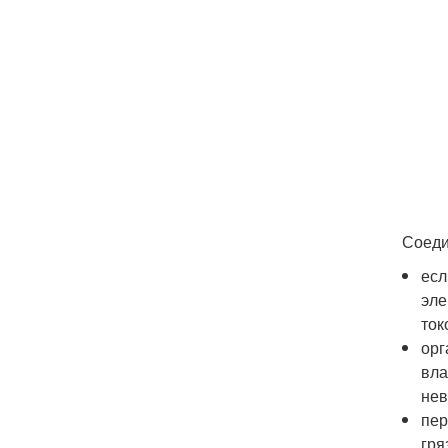
Соеди
есл
эле
ток
орг
вла
нев
пер
гря