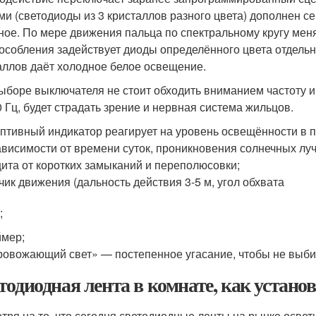
ми (светодиоды из 3 кристаллов разного цвета) дополнен с
ное. По мере движения пальца по спектральному кругу меня
особления задействует диоды определённого цвета отдельн
аллов даёт холодное белое освещение.
ыборе выключателя не стоит обходить вниманием частоту и
0 Гц, будет страдать зрение и нервная система жильцов.
птивный индикатор реагирует на уровень освещённости в 
ависимости от времени суток, проникновения солнечных луч
ита от коротких замыканий и переполюсовки;
чик движения (дальность действия 3-5 м, угол обхвата
;
ймер;
ровожающий свет» — постепенное угасание, чтобы не выби
тодиодная лента в комнате, как устан
тря на то, что сегодня светодиодные ленты на рынке осве