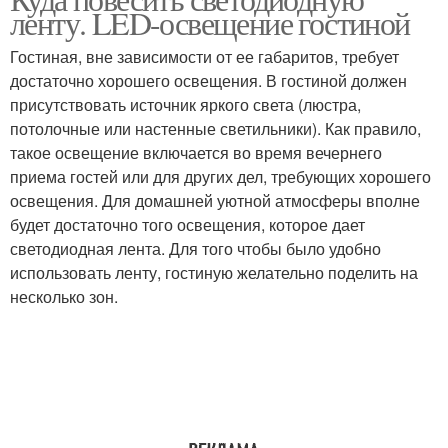
Лента на стену
Светодиодные ленты
ленту. LED-освещение гостиной
Гостиная, вне зависимости от ее габаритов, требует
достаточно хорошего освещения. В гостиной должен
Лайфхаки со
присутствовать источник яркого света (люстра,
Лента в интерьере
светодиодной лентой
потолочные или настенные светильники). Как правило,
такое освещение включается во время вечернего
приема гостей или для других дел, требующих хорошего
освещения. Для домашней уютной атмосферы вполне
Ленты для потолочного
Ленты для комнаты
будет достаточно того освещения, которое дает
освещения
светодиодная лента. Для того чтобы было удобно
использовать ленту, гостиную желательно поделить на
несколько зон.
Лента для основного
Лента для освещения
освещения
Поделки из
Ленты для освещения
светодиодной ленты