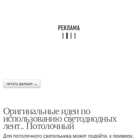
Ленты на стену
Ленты в квартире
Светильник-ночник из
Лента на ночь
светодиодной ленты
читать дальше →
Ленты к источнику
Диодная лента
Оригинальные идеи по
использованию светодиодных
Лента к натяжному
лент.. Потолочный
Лента на кухню
потолку
Для потолочного светильника может подойти, к примеру,