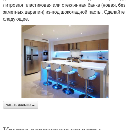
литровая пластиковая или стеклянная банка (новая, без
заметных царапин) из-под шоколадной пасты. Сделайте
Лента на мебель
Лента к потолку
следующее.
Лента на клейкий слой
Лента на обои
Выключатель к
светодиодной ленте
читать дальше →
Крутое освещение комнаты