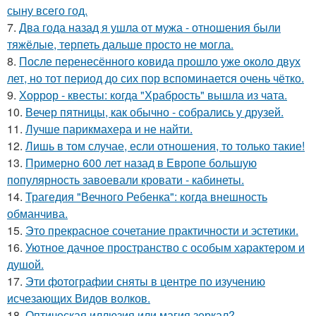
сыну всего год.
7.
Два года назад я ушла от мужа - отношения были
тяжёлые, терпеть дальше просто не могла.
8.
После перенесённого ковида прошло уже около двух
лет, но тот период до сих пор вспоминается очень чётко.
9.
Хоррор - квесты: когда "Храбрость" вышла из чата.
10.
Вечер пятницы, как обычно - собрались у друзей.
11.
Лучше парикмахера и не найти.
12.
Лишь в том случае, если отношения, то только такие!
13.
Примерно 600 лет назад в Европе большую
популярность завоевали кровати - кабинеты.
14.
Трагедия "Вечного Ребенка": когда внешность
обманчива.
15.
Это прекрасное сочетание практичности и эстетики.
16.
Уютное дачное пространство с особым характером и
душой.
17.
Эти фотографии сняты в центре по изучению
исчезающих Видов волков.
18.
Оптическая иллюзия или магия зеркал?