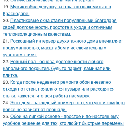
19.
Мужик избил девушку за отказ познакомиться в
Краснодаре.
20.
Пластиковые окна стали популярными благодаря
своей долговечности, простоте в уходе и отличным
теплоизоляционным качествам.
21.
Роскошный интерьер двухэтажного дома впечатляет
продуманностью, масштабом и исключительным
чувством стиля.
22.
Ровный пол - основа долговечности любого
напольного покрытия, будь то паркет, ламинат или
плитка.
23.
Когда после недавнего ремонта обои внезапно
отходят от стен, появляются пузыри или расходятся
стыки, кажется, что вся работа насмарку.
24.
Этот дом - наглядный пример того, что уют и комфорт
вовсе не зависят от площади.
25.
Обои на липкой основе - простое и по-настоящему
удобное решение для тех, кто любит быстрые перемены