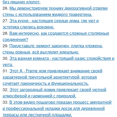
без лишних хлопот.
26.
Мы демонстрируем технику декоративной отделки
стены с использованием жидкого травертина.
27.
Эта кухня - настоящее сердце дома, где уют и
эстетика слились воедино.
28.
Вам интересно, как создаются сложные столярные
соединения?
29.
Представьте: ремонт закончен, плитка уложена,
стены ровные, всё выглядит идеально.
30.
Эта ванная комната - настоящий оазис спокойствия и
уюта.
31.
Этот A - Frame дом привлекает внимание своей
характерной треугольной архитектурой, которая
сочетает лаконичность и функциональность.
32.
Этот загородный домик привлекает своей уютной
атмосферой и гармонией с природой.
33.
В этом видео пошагово показан процесс аккуратной
и профессиональной укладки досок для деревянной
террасы или лестничной площадки.