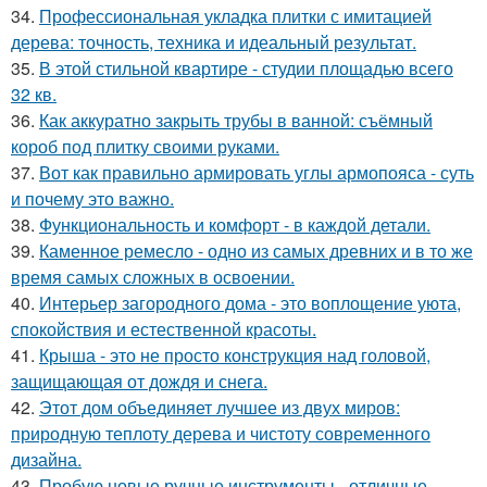
34.
Профессиональная укладка плитки с имитацией
дерева: точность, техника и идеальный результат.
35.
В этой стильной квартире - студии площадью всего
32 кв.
36.
Как аккуратно закрыть трубы в ванной: съёмный
короб под плитку своими руками.
37.
Вот как правильно армировать углы армопояса - суть
и почему это важно.
38.
Функциональность и комфорт - в каждой детали.
39.
Каменное ремесло - одно из самых древних и в то же
время самых сложных в освоении.
40.
Интерьер загородного дома - это воплощение уюта,
спокойствия и естественной красоты.
41.
Крыша - это не просто конструкция над головой,
защищающая от дождя и снега.
42.
Этот дом объединяет лучшее из двух миров:
природную теплоту дерева и чистоту современного
дизайна.
43.
Пробую новые ручные инструменты - отличные