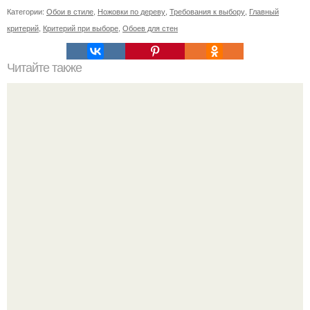
Категории:
Обои в стиле
,
Ножовки по дереву
,
Требования к выбору
,
Главный
критерий
,
Критерий при выборе
,
Обоев для стен
Читайте также
Самостоятельный ремонт деревянных полов в квартире.