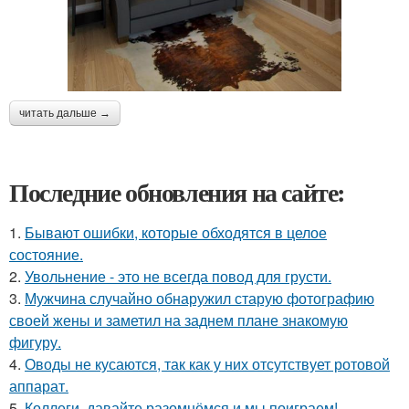
читать дальше →
Последние обновления на сайте:
1.
Бывают ошибки, которые обходятся в целое
состояние.
2.
Увольнение - это не всегда повод для грусти.
3.
Мужчина случайно обнаружил старую фотографию
своей жены и заметил на заднем плане знакомую
фигуру.
4.
Оводы не кусаются, так как у них отсутствует ротовой
аппарат.
5.
Коллеги, давайте разомнёмся и мы поиграем!