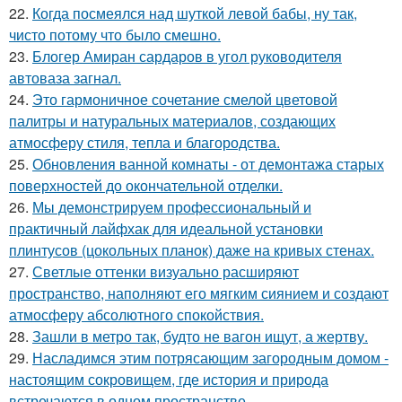
22.
Когда посмеялся над шуткой левой бабы, ну так,
чисто потому что было смешно.
23.
Блогер Амиран сардаров в угол руководителя
автоваза загнал.
24.
Это гармоничное сочетание смелой цветовой
палитры и натуральных материалов, создающих
атмосферу стиля, тепла и благородства.
25.
Обновления ванной комнаты - от демонтажа старых
поверхностей до окончательной отделки.
26.
Мы демонстрируем профессиональный и
практичный лайфхак для идеальной установки
плинтусов (цокольных планок) даже на кривых стенах.
27.
Светлые оттенки визуально расширяют
пространство, наполняют его мягким сиянием и создают
атмосферу абсолютного спокойствия.
28.
Зашли в метро так, будто не вагон ищут, а жертву.
29.
Насладимся этим потрясающим загородным домом -
настоящим сокровищем, где история и природа
встречаются в одном пространстве.