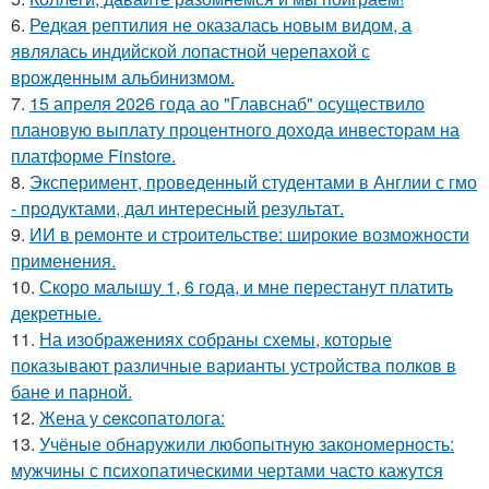
6.
Редкая рептилия не оказалась новым видом, а
являлась индийской лопастной черепахой с
врожденным альбинизмом.
7.
15 апреля 2026 года ао "Главснаб" осуществило
плановую выплату процентного дохода инвесторам на
платформе Finstore.
8.
Эксперимент, проведенный студентами в Англии с гмо
- продуктами, дал интересный результат.
9.
ИИ в ремонте и строительстве: широкие возможности
применения.
10.
Скоро малышу 1, 6 года, и мне перестанут платить
декретные.
11.
На изображениях собраны схемы, которые
показывают различные варианты устройства полков в
бане и парной.
12.
Жена у ceкcопатолога:
13.
Учёные обнаружили любопытную закономерность:
мужчины с психопатическими чертами часто кажутся