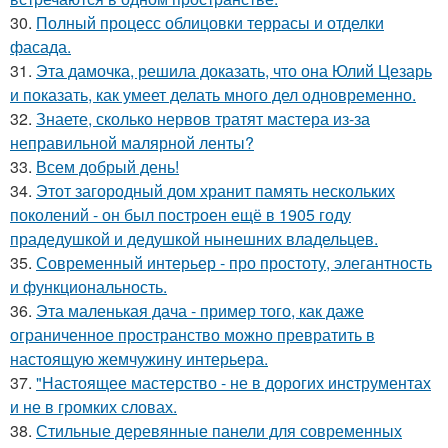
30.
Полный процесс облицовки террасы и отделки
фасада.
31.
Эта дамочка, решила доказать, что она Юлий Цезарь
и показать, как умеет делать много дел одновременно.
32.
Знаете, сколько нервов тратят мастера из-за
неправильной малярной ленты?
33.
Всем добрый день!
34.
Этот загородный дом хранит память нескольких
поколений - он был построен ещё в 1905 году
прадедушкой и дедушкой нынешних владельцев.
35.
Современный интерьер - про простоту, элегантность
и функциональность.
36.
Эта маленькая дача - пример того, как даже
ограниченное пространство можно превратить в
настоящую жемчужину интерьера.
37.
"Настоящее мастерство - не в дорогих инструментах
и не в громких словах.
38.
Стильные деревянные панели для современных