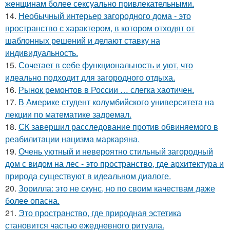
женщинам более сексуально привлекательными.
14.
Необычный интерьер загородного дома - это
пространство с характером, в котором отходят от
шаблонных решений и делают ставку на
индивидуальность.
15.
Сочетает в себе функциональность и уют, что
идеально подходит для загородного отдыха.
16.
Рынок ремонтов в России … слегка хаотичен.
17.
В Америке студент колумбийского университета на
лекции по математике задремал.
18.
СК завершил расследование против обвиняемого в
реабилитации нацизма маркаряна.
19.
Очень уютный и невероятно стильный загородный
дом с видом на лес - это пространство, где архитектура и
природа существуют в идеальном диалоге.
20.
Зорилла: это не скунс, но по своим качествам даже
более опасна.
21.
Это пространство, где природная эстетика
становится частью ежедневного ритуала.