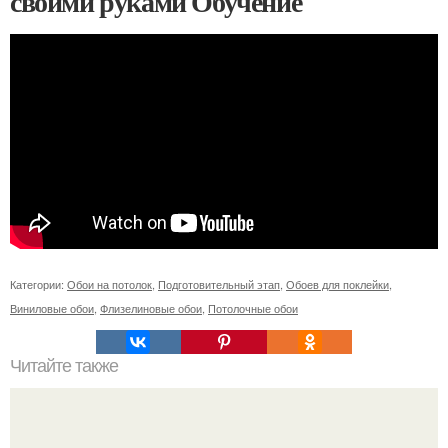
своими руками Обучение
Категории:
Обои на потолок
,
Подготовительный этап
,
Обоев для поклейки
,
Виниловые обои
,
Флизелиновые обои
,
Потолочные обои
Читайте также