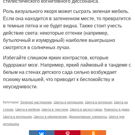
стилистического когнитивного диссонанса.
Роль визуального якоря может сыграть зеленая мебель.
Если она находится в затененном месте, то превратится
в темные пятна и не будет видна. Также стоит учесть
действие света: некоторые оттенки (например,
бутылочный и изумрудный) наиболее выигрышно
смотрятся в солнечных лучах.
Избегайте слишком ярких контрастов, которые
будоражат мозг. Например, яркий лаймовый в тандеме с
белым на стенах детского сада сильно возбуждает
психику малышей, что приводит к беспокойству и
неусидчивости.
Категории:
Зеленое настроение
,
Цветы в интерьере
,
Цвета в интерьер
,
Цвета на
стенах
,
Цвета в мебели
,
Цвета в текстиле
,
Цвета в аксессуарах
,
Комнаты в доме
,
Цвета в интерьере
,
Цветы в оформлении
,
Декоративные элементы
,
Цвета для
интерьера