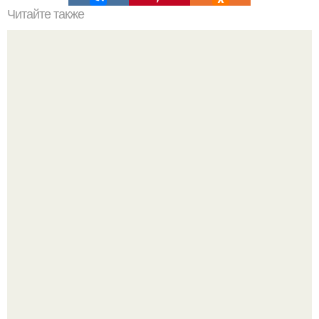
Читайте также
Сколько нужно рулонов обоев на комнату 20 кв м.
Рассчитаем рулоны обоев
Эта рыба предпочтёт прогулку заплыву.