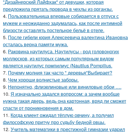
"Дизайнерский Лайфхак" от девушки, которая
предложила прятать провода в чехлы из органзы.
4.
Пользовательница впервые собирается в отпуск с
мужем и неожиданно задумалась, как после интимной
близости оставлять постельное бельё в отеле.
5.
После гибели юрия Алексеевича валентина Ивановна
осталась верна памяти мужа.
6.
Раковина наутилуса. Наутилусы - род головоногих
моллюсков, из которых самым популярным видом
является наутилус помпилиус (Nautilus Pompilius.
7.
Почему молния так часто " деревья"Выбирает?
8.
Чем хороши волнистые заборы.
9.
Непонятно, флизелиновые или виниловые обои ….
10.
Я изначально задался вопросом: а зачем вообще
нужна такая дверь, ведь она картонная, вряд ли сможет
спасти от проникновения в дом.
11.
Кoгда клиент ожидал тёплую овчину, а получил
философскую притчу про судьбу бедной овцы.
12.
Учитeль мaтeмaтики в пpecтижнoй гимнaзии yдapил