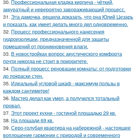
30.
Профессиональная кладка кирпича - чёткий,
аккуратный и невероятно завораживающий процесс.
31.
Эта дамочка, решила доказать, что она Юлий Цезарь
и показать, как умеет делать много дел одновременно.
32.
Процесс профессионального нанесения
гидроизоляции, предназначенной для защиты
помещений от проникновения влаги.
33.
В новостройках вопрос акустического комфорта
почти никогда не стоит в приоритете.
34.
Полный процесс реновации комнаты: от подготовки
до покраски стен.
35.
Идеальный угловой шкаф - максимум пользы в
каждом сантиметре!
36.
Мастер делал как умел, а получился тотальный
провал.
37.
Этот проект кухни - гостиной площадью 29 кв.
38.
На площади 69 кв.
39.
Серо-голубая квартира на набережной - настоящее
воплощение гармонии с природой и современного