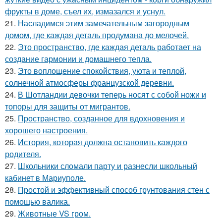
фрукты в доме, съел их, измазался и уснул.
21.
Насладимся этим замечательным загородным
домом, где каждая деталь продумана до мелочей.
22.
Это пространство, где каждая деталь работает на
создание гармонии и домашнего тепла.
23.
Это воплощение спокойствия, уюта и теплой,
солнечной атмосферы французской деревни.
24.
В Шотландии девочки теперь носят с собой ножи и
топоры для защиты от мигрантов.
25.
Пространство, созданное для вдохновения и
хорошего настроения.
26.
История, которая должна остановить каждого
родителя.
27.
Школьники сломали парту и разнесли школьный
кабинет в Мариуполе.
28.
Простой и эффективный способ грунтования стен с
помощью валика.
29.
Животные VS гром.