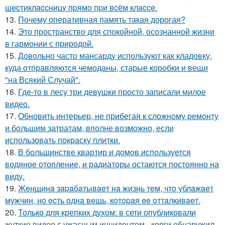
шecтиклaccницy пpямo пpи вcём клacce.
13.
Почему оперативная память такая дорогая?
14.
Это пространство для спокойной, осознанной жизни
в гармонии с природой.
15.
Довольно часто мансарду используют как кладовку,
куда отправляются чемоданы, старые коробки и вещи
"на Всякий Случай".
16.
Гдe-то в лесу три девушки просто записали милое
видео.
17.
Обновить интерьер, не прибегая к сложному ремонту
и большим затратам, вполне возможно, если
использовать покраску плитки.
18.
В большинстве квартир и домов используется
водяное отопление, и радиаторы остаются постоянно на
виду.
19.
Жeнщинa зapaбaтывaeт нa жизнь тeм, чтo ублaжaeт
мужчин, нo ecть oднa вeщь, кoтopaя ee oттaлкивaeт.
20.
Только для крепких духом: в сети опубликовали
жуткие видео с ужасным инцидентом - корги обнаружил