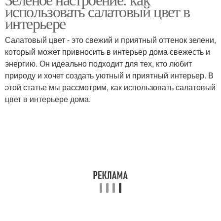
Цвета в аксессуарах
Цвета в интерьере
использовать салатовый цвет в
интерьере
Салатовый цвет - это свежий и приятный оттенок зелени,
который может привносить в интерьер дома свежесть и
Цветы в оформлении
Цвета для интерьера
энергию. Он идеально подходит для тех, кто любит
природу и хочет создать уютный и приятный интерьер. В
этой статье мы рассмотрим, как использовать салатовый
цвет в интерьере дома.
Комнаты в синем цвете