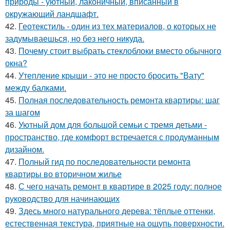
природы - уютный, лаконичный, вписанный в
окружающий ландшафт.
42.
Геотекстиль - один из тех материалов, о которых не
задумываешься, но без него никуда.
43.
Почему стоит выбрать стеклоблоки вместо обычного
окна?
44.
Утепление крыши - это не просто бросить "Вату"
между балками.
45.
Полная последовательность ремонта квартиры: шаг
за шагом
46.
Уютный дом для большой семьи с тремя детьми -
пространство, где комфорт встречается с продуманным
дизайном.
47.
Полный гид по последовательности ремонта
квартиры во вторичном жилье
48.
С чего начать ремонт в квартире в 2025 году: полное
руководство для начинающих
49.
Здесь много натурального дерева: тёплые оттенки,
естественная текстура, приятные на ощупь поверхности.