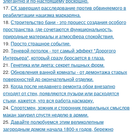
элегантно и по-настоящему роскошно.
17.
СК завершил расследование против обвиняемого в
реабилитации нацизма маркаряна.
18.
Строительство бани - это процесс создания особого
пространства, где сочетаются функциональность,
природные материалы и атмосфера спокойствия.
19.
Просто страшное событие.
20.
Теневой потолок - тот самый эффект "Дорогого
Интерьера", который сразу бросается в глаза.
21.
Генетика или диета: секрет пышных форм.
22.
Обновления ванной комнаты - от демонтажа старых
поверхностей до окончательной отделки.
23.
Когда после недавнего ремонта обои внезапно
отходят от стен, появляются пузыри или расходятся
стыки, кажется, что вся работа насмарку.
24.
Спортсмен, зожник и сторонник правильных смыслов
макан закурил спустя неделю в армии.
25.
Давайте полюбуемся этим великолепным
загородным домом начала 1800-х годов, бережно