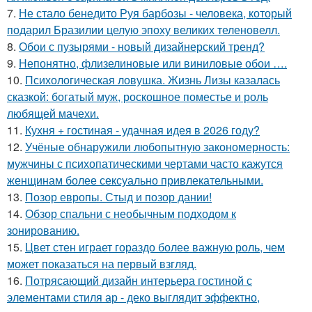
7.
Не стало бенедито Руя барбозы - человека, который
подарил Бразилии целую эпоху великих теленовелл.
8.
Обои с пузырями - новый дизайнерский тренд?
9.
Непонятно, флизелиновые или виниловые обои ….
10.
Психологическая ловушка. Жизнь Лизы казалась
сказкой: богатый муж, роскошное поместье и роль
любящей мачехи.
11.
Кухня + гостиная - удачная идея в 2026 году?
12.
Учёные обнаружили любопытную закономерность:
мужчины с психопатическими чертами часто кажутся
женщинам более сексуально привлекательными.
13.
Позор европы. Стыд и позор дании!
14.
Обзор спальни с необычным подходом к
зонированию.
15.
Цвет стен играет гораздо более важную роль, чем
может показаться на первый взгляд.
16.
Потрясающий дизайн интерьера гостиной с
элементами стиля ар - деко выглядит эффектно,