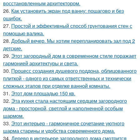
восстановленным архитектором.
26.
Как установить экран под ванну: пошагово и без
ошибок.
27.
Простой и эффективный способ грунтования стен с
помощью валика.
28.
Добрый вечер. Мы хотим перепланировать зал под 2
детские.
29.
Этот загородный дом в современном стиле поражает
гармонией архитектуры и света.
30.
Процесс создания душевого поддона, облицованного
плиткой - одного из самых ответственных и технически
сложных этапов при отделке ванной комнаты.
31.
Этот дом площадью 150 кв.
32.
Эта кухня стала настоящим сердцем загородного
дома - просторной, светлой и наполненной особым
шармом.
33.
Этот интерьер - гармоничное сочетание уютного
шарма старины и удобства современного дома.
34.
Дерево в интерьере загородного дома смотрится