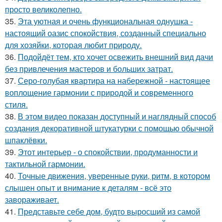
просто великолепно.
35.
Эта уютная и очень функциональная однушка -
настоящий оазис спокойствия, созданный специально
для хозяйки, которая любит природу.
36.
Подойдёт тем, кто хочет освежить внешний вид дачи
без привлечения мастеров и больших затрат.
37.
Серо-голубая квартира на набережной - настоящее
воплощение гармонии с природой и современного
стиля.
38.
В этом видео показан доступный и наглядный способ
создания декоративной штукатурки с помощью обычной
шпаклёвки.
39.
Этот интерьер - о спокойствии, продуманности и
тактильной гармонии.
40.
Точные движения, уверенные руки, ритм, в котором
слышен опыт и внимание к деталям - всё это
завораживает.
41.
Представьте себе дом, будто выросший из самой