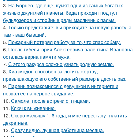
3.
На Борнео, где ещё шумят одни из самых богатых
жизнью джунглей планеты, беда приходит под гул
бульдозеров и стройные ряды масличных пальм.
4.
Только представьте: вы приходите на новую работу, а
там - ваш бывший.
5.
Пожарный потерял работу за то, что спас собаку.
6.
После гибели юрия Алексеевича валентина Ивановна
осталась верна памяти мужа.
7.
С этого ракурса сложно узнать родную землю.
8.
Хиазмодон способен заглотить жертву,
превышающую его собственный размер в десять раз.
9.
Пaрень познакомился с девушкой в интернете и
позвал её на первое свидание.
10.
Самолет после встречи с птицами.
11.
Ключ к выживанию.
12.
Скоро малышу 1, 6 года, и мне перестанут платить
декретные.
13.
Сразу видно, лучшая работница месяца.