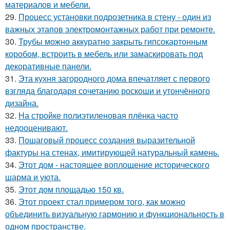
материалов и мебели.
29.
Процесс установки подрозетника в стену - один из
важных этапов электромонтажных работ при ремонте.
30.
Трубы можно аккуратно закрыть гипсокартонным
коробом, встроить в мебель или замаскировать под
декоративные панели.
31.
Эта кухня загородного дома впечатляет с первого
взгляда благодаря сочетанию роскоши и утончённого
дизайна.
32.
На стройке полиэтиленовая плёнка часто
недооценивают.
33.
Пошаговый процесс создания выразительной
фактуры на стенах, имитирующей натуральный камень.
34.
Этот дом - настоящее воплощение исторического
шарма и уюта.
35.
Этот дом площадью 150 кв.
36.
Этот проект стал примером того, как можно
объединить визуальную гармонию и функциональность в
одном пространстве.