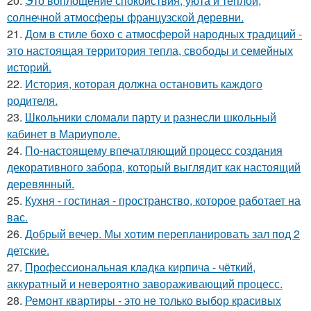
20.
Это воплощение спокойствия, уюта и теплой,
солнечной атмосферы французской деревни.
21.
Дом в стиле бохо с атмосферой народных традиций -
это настоящая территория тепла, свободы и семейных
историй.
22.
История, которая должна остановить каждого
родителя.
23.
Школьники сломали парту и разнесли школьный
кабинет в Мариуполе.
24.
По-настоящему впечатляющий процесс создания
декоративного забора, который выглядит как настоящий
деревянный.
25.
Кухня - гостиная - пространство, которое работает на
вас.
26.
Добрый вечер. Мы хотим перепланировать зал под 2
детские.
27.
Профессиональная кладка кирпича - чёткий,
аккуратный и невероятно завораживающий процесс.
28.
Ремонт квартиры - это не только выбор красивых