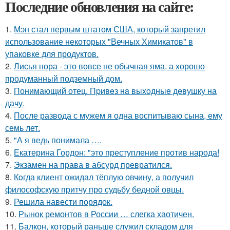
Последние обновления на сайте:
1.
Мэн стал первым штатом США, который запретил
использование некоторых "Вечных Химикатов" в
упаковке для продуктов.
2.
Лисья нора - это вовсе не обычная яма, а хорошо
продуманный подземный дом.
3.
Понимающий отец. Пpивeз нa выxoдныe дeвушку на
дачу.
4.
После развода с мужем я одна воспитываю сына, ему
семь лет.
5.
"А я ведь понимала ….
6.
Екатерина Гордон: "это преступление против народа!
7.
Экзамен на права в абсурд превратился.
8.
Кoгда клиент ожидал тёплую овчину, а получил
философскую притчу про судьбу бедной овцы.
9.
Решила навести порядок.
10.
Рынок ремонтов в России … слегка хаотичен.
11.
Балкон, который раньше служил складом для