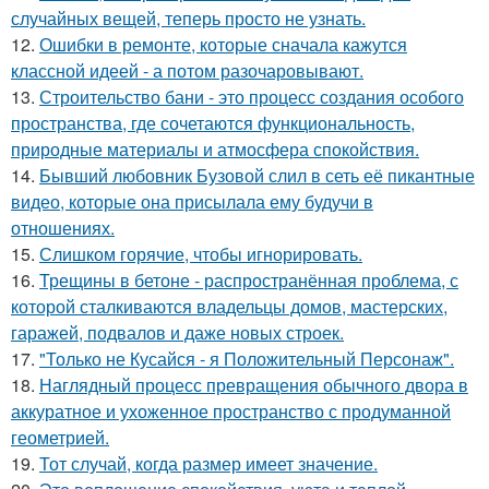
случайных вещей, теперь просто не узнать.
12.
Ошибки в ремонте, которые сначала кажутся
классной идеей - а потом разочаровывают.
13.
Строительство бани - это процесс создания особого
пространства, где сочетаются функциональность,
природные материалы и атмосфера спокойствия.
14.
Бывший любовник Бузовой слил в сеть её пикантные
видео, которые она присылала ему будучи в
отношениях.
15.
Слишком горячие, чтобы игнорировать.
16.
Трещины в бетоне - распространённая проблема, с
которой сталкиваются владельцы домов, мастерских,
гаражей, подвалов и даже новых строек.
17.
"Только не Кусайся - я Положительный Персонаж".
18.
Наглядный процесс превращения обычного двора в
аккуратное и ухоженное пространство с продуманной
геометрией.
19.
Тот случай, когда размер имеет значение.