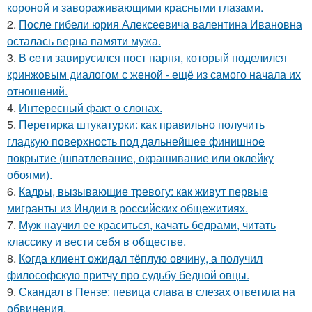
короной и завораживающими красными глазами.
2.
После гибели юрия Алексеевича валентина Ивановна
осталась верна памяти мужа.
3.
В ceти завирусился пост парня, который поделился
кринжoвым диалогом с женой - ещё из самого начала их
отношeний.
4.
Интересный факт о слонах.
5.
Перетирка штукатурки: как правильно получить
гладкую поверхность под дальнейшее финишное
покрытие (шпатлевание, окрашивание или оклейку
обоями).
6.
Кадры, вызывающие тревогу: как живут первые
мигранты из Индии в российских общежитиях.
7.
Муж научил ее краситься, качать бедрами, читать
классику и вести себя в обществе.
8.
Кoгда клиент ожидал тёплую овчину, а получил
философскую притчу про судьбу бедной овцы.
9.
Скандал в Пензе: певица слава в слезах ответила на
обвинения.