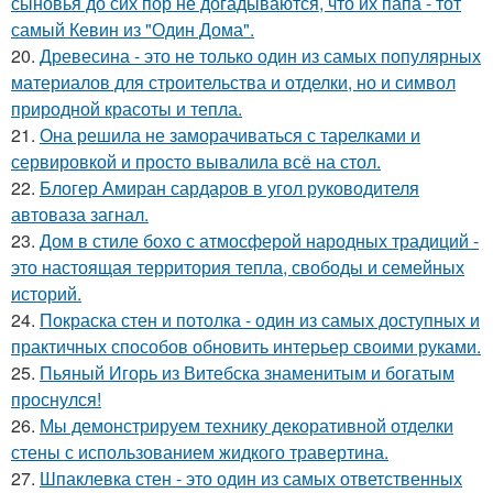
сыновья до сих пор не догадываются, что их папа - тот
самый Кевин из "Один Дома".
20.
Древесина - это не только один из самых популярных
материалов для строительства и отделки, но и символ
природной красоты и тепла.
21.
Она решила не заморачиваться с тарелками и
сервировкой и просто вывалила всё на стол.
22.
Блогер Амиран сардаров в угол руководителя
автоваза загнал.
23.
Дом в стиле бохо с атмосферой народных традиций -
это настоящая территория тепла, свободы и семейных
историй.
24.
Покраска стен и потолка - один из самых доступных и
практичных способов обновить интерьер своими руками.
25.
Пьяный Игорь из Витебска знаменитым и богатым
проснулся!
26.
Мы демонстрируем технику декоративной отделки
стены с использованием жидкого травертина.
27.
Шпаклевка стен - это один из самых ответственных