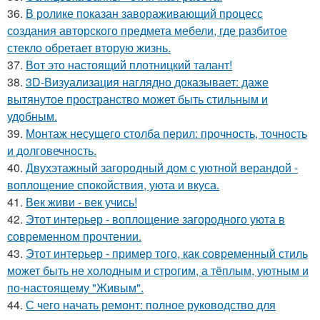
36.
В ролике показан завораживающий процесс
создания авторского предмета мебели, где разбитое
стекло обретает вторую жизнь.
37.
Вот это настоящий плотницкий талант!
38.
3D-Визуализация наглядно доказывает: даже
вытянутое пространство может быть стильным и
удобным.
39.
Монтаж несущего столба перил: прочность, точность
и долговечность.
40.
Двухэтажный загородный дом с уютной верандой -
воплощение спокойствия, уюта и вкуса.
41.
Век живи - век учись!
42.
Этот интерьер - воплощение загородного уюта в
современном прочтении.
43.
Этот интерьер - пример того, как современный стиль
может быть не холодным и строгим, а тёплым, уютным и
по-настоящему "Живым".
44.
С чего начать ремонт: полное руководство для