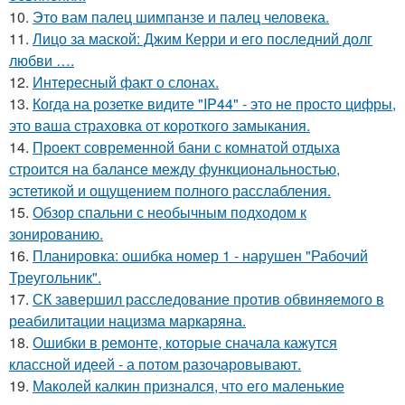
10.
Это вам палец шимпанзе и палец человека.
11.
Лицо за маской: Джим Керри и его последний долг
любви ….
12.
Интересный факт о слонах.
13.
Когда на розетке видите "IP44" - это не просто цифры,
это ваша страховка от короткого замыкания.
14.
Проект современной бани с комнатой отдыха
строится на балансе между функциональностью,
эстетикой и ощущением полного расслабления.
15.
Обзор спальни с необычным подходом к
зонированию.
16.
Планировка: ошибка номер 1 - нарушен "Рабочий
Треугольник".
17.
СК завершил расследование против обвиняемого в
реабилитации нацизма маркаряна.
18.
Ошибки в ремонте, которые сначала кажутся
классной идеей - а потом разочаровывают.
19.
Маколей калкин признался, что его маленькие