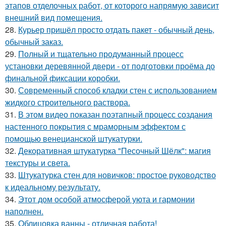
этапов отделочных работ, от которого напрямую зависит
внешний вид помещения.
28.
Курьер пришёл просто отдать пакет - обычный день,
обычный заказ.
29.
Полный и тщательно продуманный процесс
установки деревянной двери - от подготовки проёма до
финальной фиксации коробки.
30.
Современный способ кладки стен с использованием
жидкого строительного раствора.
31.
В этом видео показан поэтапный процесс создания
настенного покрытия с мраморным эффектом с
помощью венецианской штукатурки.
32.
Декоративная штукатурка "Песочный Шёлк": магия
текстуры и света.
33.
Штукатурка стен для новичков: простое руководство
к идеальному результату.
34.
Этот дом особой атмосферой уюта и гармонии
наполнен.
35.
Облицовка ванны - отличная работа!