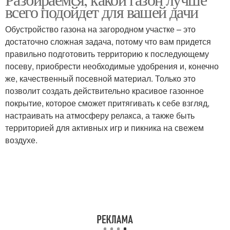
Сухая смесь
Сухие смеси
всего подойдет для вашей дачи
Обустройство газона на загородном участке – это
достаточно сложная задача, потому что вам придется
Смеси на цементной
правильно подготовить территорию к последующему
Смеси по составу
основе
посеву, приобрести необходимые удобрения и, конечно
же, качественный посевной материал. Только это
позволит создать действительно красивое газонное
покрытие, которое сможет притягивать к себе взгляд,
Смеси для шпаклевки
настраивать на атмосферу релакса, а также быть
территорией для активных игр и пикника на свежем
воздухе.