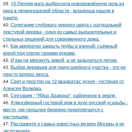
39.
15-Летняя мать выбросила новорождённую дочь из
окна в ленинградской области - младенца нашли в
пакете.
40.
Сочетание глубокого черного цвета с натуральной
текстурой дерева - одно из самых выразительных и
стильных решений для современного дома.
41.
Как аккуратно закрыть трубы в ванной: съёмный
короб под плитку своими руками.
42.
И как не мёрзнуть зимой, и не задыхаться летом.
43.
Выбор деревьев для приусадебного участка - это не
просто вопрос вкуса.
44.
Свет и простор на 12 квадратах: кухня - гостиная от
Алексея Волкова.
45.
Септария - "Яйцо Дракона", найденное в земле.
46.
Атмосферный гостевой дом в духе русской усадьбы -
место, где прошлое бережно переплетается с
настоящим.
47.
Расскажите о самых известных музеях Москвы и их
экспозициях