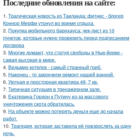
Последние обновления на сайте:
1.
Трагическая новость из Таиланда: фитнес - блогер
Коннор Мерфи утонул во время отдыха.
2.
Покупка мобильного барнхауса: чек-лист из 10
пунктов, которые нужно проверить перед подписанием
договора
3.
Многие думают, что статуя свободы в Нью-йорке -
самая высокая в мире.
4.
Ведьмин котелок - самый странный гриб.
5.
Наконец - то закончили ремонт нашей ванной.
6.
Уютная и просторная квартира 49, 7 кв.
7.
Типичная ситуация в тренажерном зале.
8.
Екатерина Гордон к Путину из-за массового
уничтожения скота обратилась.
9.
На объекте можно потерять деньги еще до начала
работ.
10.
Трагедия, которая заставила её повзрослеть за одну
ночь.