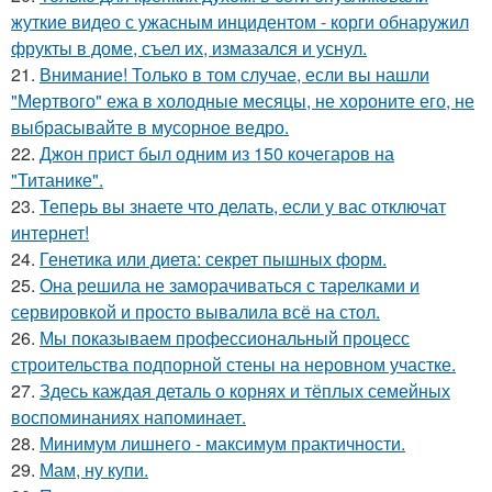
жуткие видео с ужасным инцидентом - корги обнаружил
фрукты в доме, съел их, измазался и уснул.
21.
Внимание! Только в том случае, если вы нашли
"Мертвого" ежа в холодные месяцы, не хороните его, не
выбрасывайте в мусорное ведро.
22.
Джон прист был одним из 150 кочегаров на
"Титанике".
23.
Теперь вы знаете что делать, если у вас отключат
интернет!
24.
Генетика или диета: секрет пышных форм.
25.
Она решила не заморачиваться с тарелками и
сервировкой и просто вывалила всё на стол.
26.
Мы показываем профессиональный процесс
строительства подпорной стены на неровном участке.
27.
Здесь каждая деталь о корнях и тёплых семейных
воспоминаниях напоминает.
28.
Минимум лишнего - максимум практичности.
29.
Мам, ну купи.