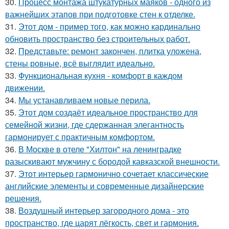
30.
Процесс монтажа штукатурных маяков - одного из
важнейших этапов при подготовке стен к отделке.
31.
Этот дом - пример того, как можно кардинально
обновить пространство без строительных работ.
32.
Представьте: ремонт закончен, плитка уложена,
стены ровные, всё выглядит идеально.
33.
Функциональная кухня - комфорт в каждом
движении.
34.
Мы устанавливаем новые перила.
35.
Этот дом создаёт идеальное пространство для
семейной жизни, где сдержанная элегантность
гармонирует с практичным комфортом.
36.
В Москве в отеле "Хилтон" на ленинградке
разыскивают мужчину с бородой кавказской внешности.
37.
Этот интерьер гармонично сочетает классические
английские элементы и современные дизайнерские
решения.
38.
Воздушный интерьер загородного дома - это
пространство, где царят лёгкость, свет и гармония.