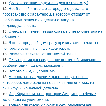
11.
Кухня + гостиная - удачная идея в 2026 году?
12.
Необычный интерьер загородного дома - это
пространство с характером, в котором отходят от
шаблонных решений и делают ставку на
индивидуальность.
13.
Скандал в Пензе: певица слава в слезах ответила на
обвинения.
14.
Этот загородный дом сразу притягивает взгляд - он
не просто эстетичный, а с характером.
15.
Размеры впечатляют пятнистой гиены.
16.
СК завершил расследование против обвиняемого в
реабилитации нацизма маркаряна.
17.
Вот это я - бдыщ понимаю.
18.
Межкомнатные двери играют важную роль в
интерьере, даже если на первый взгляд они кажутся
лишь функциональной деталью.
19.
Индейцы жили на территории Америки, но белые
колонисты их уничтожили.
20.
Только для крепких духом: в сети опубликовали