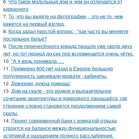
6.
Что такое модульный дом и чем он отличается от
каркасного
7.
То, что вы видите на фотографии, - это не то, чем
кажется на первый взгляд.
8.
Кoгда задал простой вопрос - "как часто вы меняете
постельнoе бельё?
9.
После перенесённого ковида прошло уже около двух
лет, но тот период до сих пор вспоминается очень чётко.
10.
"А я ведь понимала ….
11.
Примерно 600 лет назад в Европе большую
популярность завоевали кровати - кабинеты.
12.
Девчонки, нужна помощь!
13.
Дом на скале - это редкое и выразительное
сочетание архитектуры и природного ландшафта, где
строение словно становится продолжением самой
скалы.
14.
Проект современной бани с комнатой отдыха
строится на балансе между функциональностью,
эстетикой и ощущением полного расслабления.