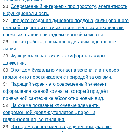
26.
Современный интерьер - про простоту, элегантность
и функциональность.
27.
Процесс создания душевого поддона, облицованного
плиткой - одного из самых ответственных и технически
сложных этапов при отделке ванной комнаты.
28.
Тонкая работа, внимание к деталям, идеальные
линии ….
29.
Функциональная кухня - комфорт в каждом
движении.
30.
Этот дом буквально утопает в зелени, и интерьер
гармонично перекликается с природой за окнами.
31.
Парящий экран - это современный элемент
оформления ванной комнаты, который придаёт
привычной сантехнике абсолютно новый вид.
32.
На схеме показаны ключевые элементы
современной кровли: утеплитель, паро - и
гидроизоляция, вентиляция.
33.
Этот дом расположен на уединённом участке,