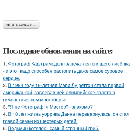
читать дальше →
Последние обновления на сайте:
1.
Фотограф Карл рамсделл запечатлел спящего лисёнка
- и этот кадр способен растопить даже самое суровое
сердце.
2.
В 1984 году 16-летняя Мэри Лу реттон стала первой
американкой, завоевавшей олимпийское золото в
гимнастическом многоборье.
3.
"Я не Фотограф, я Мастер" - знакомо?
4.
В 18 лет жизнь уоррика Данна перевернулась: он стал
главой семьи из шестерых детей.
5.
Ведьмин котелок - самый странный гриб.