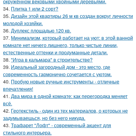
окружённом вековыми хвойными деревьями.
34.
Плитка 1 или 2 сорт?
35.
Дизайн этой квартиры 26 м кв создан вокруг личности
молодой хозяйки.
36.
Дуплекс площадью 120 кв.
37.
Минимализм, который работает на уют: в этой ванной
комнате нет ничего лишнего, только чистые линии,
естественные оттенки и продуманные детали.
38.
"Игра в кальмара" в строительстве?
39.
Идеальный загородный дом - это место, где
современность гармонично сочетается с уютом.
40.
Пробую новые ручные инструменты - отличные
впечатления!
41.
Два мира в одной комнате: как перегородка меняет
всё.
42.
Геотекстиль - один из тех материалов, о которых не
задумываешься, но без него никуда.
43.
Трафарет "Лофт" - современный акцент для
стильного интерьера.