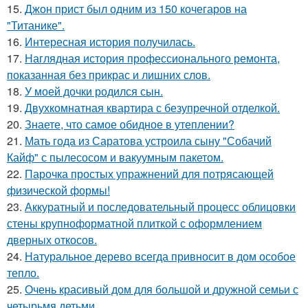
15.
Джон прист был одним из 150 кочегаров на
"Титанике".
16.
Интересная история получилась.
17.
Наглядная история профессионального ремонта,
показанная без прикрас и лишних слов.
18.
У моей дочки родился сын.
19.
Двухкомнатная квартира с безупречной отделкой.
20.
Знаете, что самое обидное в утеплении?
21.
Мать года из Саратова устроила сыну "Собачий
Кайф" с пылесосом и вакуумным пакетом.
22.
Парочка простых упражнений для потрясающей
физической формы!
23.
Аккуратный и последовательный процесс облицовки
стены крупноформатной плиткой с оформлением
дверных откосов.
24.
Натуральное дерево всегда привносит в дом особое
тепло.
25.
Очень красивый дом для большой и дружной семьи с
четырьмя детьми.