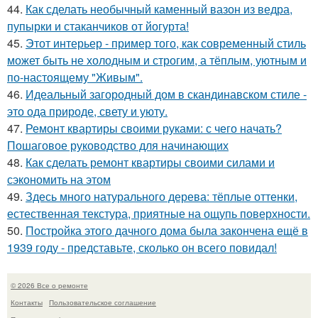
44.
Как сделать необычный каменный вазон из ведра,
пупырки и стаканчиков от йогурта!
45.
Этот интерьер - пример того, как современный стиль
может быть не холодным и строгим, а тёплым, уютным и
по-настоящему "Живым".
46.
Идеальный загородный дом в скандинавском стиле -
это ода природе, свету и уюту.
47.
Ремонт квартиры своими руками: с чего начать?
Пошаговое руководство для начинающих
48.
Как сделать ремонт квартиры своими силами и
сэкономить на этом
49.
Здесь много натурального дерева: тёплые оттенки,
естественная текстура, приятные на ощупь поверхности.
50.
Постройка этого дачного дома была закончена ещё в
1939 году - представьте, сколько он всего повидал!
© 2026 Все о ремонте
Контакты
Пользовательское соглашение