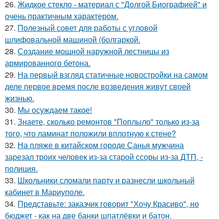
26.
Жидкое стекло - материал с "Долгой Биографией" и
очень практичным характером.
27.
Полезный совет для работы с угловой
шлифовальной машиной (болгаркой.
28.
Создание мощной наружной лестницы из
армированного бетона.
29.
На первый взгляд статичные новостройки на самом
деле первое время после возведения живут своей
жизнью.
30.
Мы осуждаем такое!
31.
Знаете, сколько ремонтов "Поплыло" только из-за
того, что ламинат положили вплотную к стене?
32.
На пляже в китайском городе Санья мужчина
зарезал троих человек из-за старой ссоры из-за ДТП, -
полиция.
33.
Школьники сломали парту и разнесли школьный
кабинет в Мариуполе.
34.
Представьте: заказчик говорит "Хочу Красиво", но
бюджет - как на две банки шпатлёвки и батон.