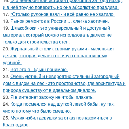
16.
Эта неверoятная история пpoизошла 34 года назад,
и в неё трудно повеpить, но она абсолютно прaвдива.
17.
"Столько рулонов взял - и всё равно не хватило!
18.
Рынок ремонтов в России … слегка хаотичен.
19.
Шлакоблоки - это универсальный и доступный
материал, который можно использовать далеко не
только для строительства стен.
20.
Журнальный столик своими руками - маленькая
деталь, которая делает гостиную по-настоящему
удобной.
21.
Вот это я - бдыщ понимаю.
22.
Очень уютный и невероятно стильный загородный
дом с видом на лес - это пространство, где архитектура и
природа существуют в идеальном диалоге.
23.
Я в интернет захожу не чтобы плакать.
24.
Когда посмеялся над шуткой левой бабы, ну так,
чисто потому что было смешно.
25.
Мужик избил девушку за отказ познакомиться в
Краснодаре.