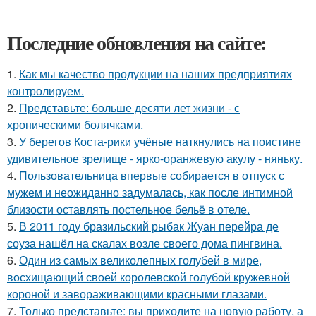
Последние обновления на сайте:
1.
Как мы качество продукции на наших предприятиях
контролируем.
2.
Представьте: больше десяти лет жизни - с
хроническими болячками.
3.
У берегов Коста-рики учёные наткнулись на поистине
удивительное зрелище - ярко-оранжевую акулу - няньку.
4.
Пользовательница впервые собирается в отпуск с
мужем и неожиданно задумалась, как после интимной
близости оставлять постельное бельё в отеле.
5.
В 2011 году бразильский рыбак Жуан перейра де
соуза нашёл на скалах возле своего дома пингвина.
6.
Один из самых великолепных голубей в мире,
восхищающий своей королевской голубой кружевной
короной и завораживающими красными глазами.
7.
Только представьте: вы приходите на новую работу, а