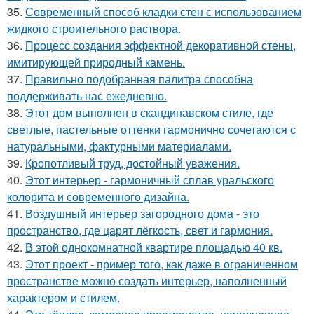
35.
Современный способ кладки стен с использованием
жидкого строительного раствора.
36.
Процесс создания эффектной декоративной стены,
имитирующей природный камень.
37.
Правильно подобранная палитра способна
поддерживать нас ежедневно.
38.
Этот дом выполнен в скандинавском стиле, где
светлые, пастельные оттенки гармонично сочетаются с
натуральными, фактурными материалами.
39.
Кропотливый труд, достойный уважения.
40.
Этот интерьер - гармоничный сплав уральского
колорита и современного дизайна.
41.
Воздушный интерьер загородного дома - это
пространство, где царят лёгкость, свет и гармония.
42.
В этой однокомнатной квартире площадью 40 кв.
43.
Этот проект - пример того, как даже в ограниченном
пространстве можно создать интерьер, наполненный
характером и стилем.