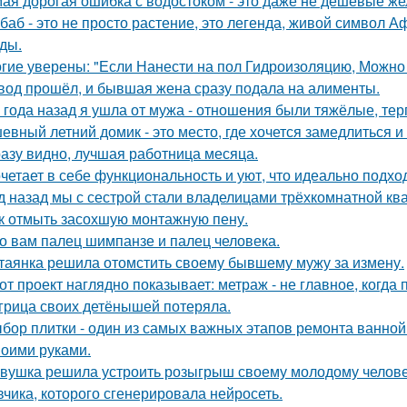
ая дорогая ошибка с водостоком - это даже не дешевые же
баб - это не просто растение, это легенда, живой символ 
ды.
гие уверены: "Если Нанести на пол Гидроизоляцию, Можно
вод прошёл, и бывшая жена сразу подала на алименты.
 года назад я ушла от мужа - отношения были тяжёлые, тер
евный летний домик - это место, где хочется замедлиться и
азу видно, лучшая работница месяца.
четает в себе функциональность и уют, что идеально подхо
д назад мы с сестрой стали владелицами трёхкомнатной ква
к отмыть засохшую монтажную пену.
о вам палец шимпанзе и палец человека.
таянка решила отомстить своему бывшему мужу за измену.
от проект наглядно показывает: метраж - не главное, когда
грица своих детёнышей потеряла.
бор плитки - один из самых важных этапов ремонта ванной
воими руками.
вушка решила устроить розыгрыш своему молодому человеку
вчика, которого сгенерировала нейросеть.