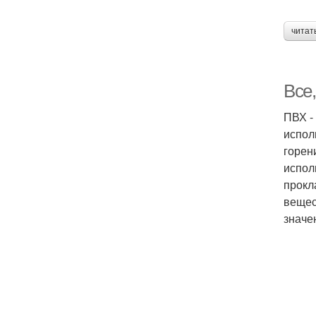
читат
Все,
ПВХ -
испол
горен
испол
прокл
вещес
значе