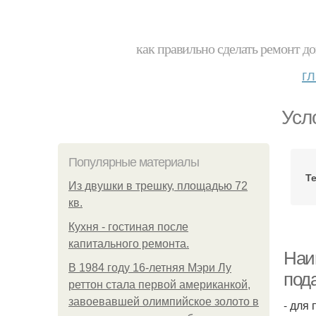
как правильно сделать ремонт до
г
Усл
Популярные материалы
Т
Из двушки в трешку, площадью 72
кв.
Кухня - гостиная после
капитального ремонта.
Наи
В 1984 году 16-летняя Мэри Лу
под
реттон стала первой американкой,
завоевавшей олимпийское золото в
- для