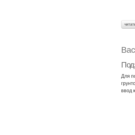
читат
Вас
Под
Для п
грунт
ввод 