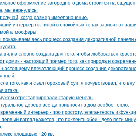
ильное оформление загородного дома строится на ощущении
а, мы вернулись!
т случай, когда размер имеет значение.
чший интерьер гостиной в спокойных тонах зависит от ваш
мой атмосферы.
 показываем весь процесс создания декоративной панели 
кулита.
а вилла словно создана для того, чтобы любоваться красот
от домик - настоящий пример того, как природа и современ
-настоящему впечатляющий процесс создания декоративног
янный.
сле того, как я съел гороховый суп, я почувствовал, что вн
я атака!
мужем отреставрировали старую мебель.
туральное дерево всегда привносит в дом особое тепло.
временный интерьер - про простоту, элегантность и функц
 первый взгляд кажется, что поклеить обои - дело пяти мину
.
плекс площадью 120 кв.