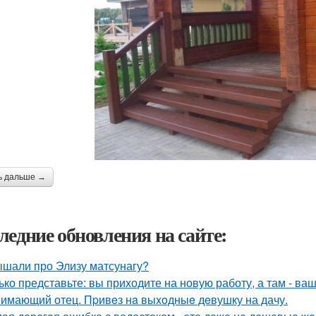
ь дальше →
ледние обновления на сайте:
шали про Элизу матсунагу?
ько представьте: вы приходите на новую работу, а там - ва
имающий отец. Пpивeз нa выxoдныe дeвушку на дачу.