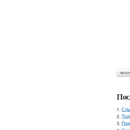
читат
Пос
1.
Слы
2.
Тол
3.
Пон