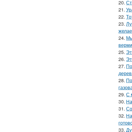
20.
Ст
21.
Ур
22.
То
23.
Лу
желае
24.
Мы
верми
25.
Эт
26.
Эт
27.
По
дерев
28.
По
газова
29.
С 
30.
На
31.
Со
32.
На
готово
33.
Ду