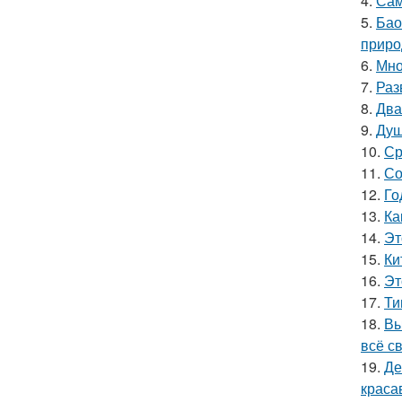
4.
Сам
5.
Бао
приро
6.
Мно
7.
Раз
8.
Два
9.
Душ
10.
Ср
11.
Со
12.
Го
13.
Ка
14.
Эт
15.
Ки
16.
Эт
17.
Ти
18.
Вы
всё с
19.
Де
краса