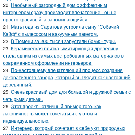
20.
Необычный загородный дом с эффектным
интерьером сразу производит впечатление - он не
просто красивый, а запоминающийся.
21.
Мать года из Саратова устроила сыну "Собачий
Кайф" с пылесосом и вакуумным пакетом.
22.
В Тюмени за 200 тысяч запустили бомж - туры.
23.
Керамическая плитка, имитирующая древесину,
стала одним из самых востребованных материалов в
современном оформлении интерьеров.
24.
По-настоящему впечатляющий процесс создания
декоративного забора, который выглядит как настоящий
деревянный.
25.
Очень красивый дом для большой и дружной семьи с
четырьмя детьми.
26.
Этот проект - отличный пример того, как
лаконичность может сочетаться с уютом и
индивидуальностью.
27.
Интерьер, который сочетает в себе уют природных