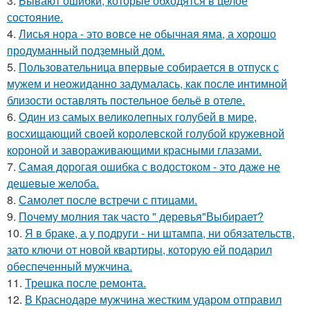
3.
Бывают ошибки, которые обходятся в целое
состояние.
4.
Лисья нора - это вовсе не обычная яма, а хорошо
продуманный подземный дом.
5.
Пользовательница впервые собирается в отпуск с
мужем и неожиданно задумалась, как после интимной
близости оставлять постельное бельё в отеле.
6.
Один из самых великолепных голубей в мире,
восхищающий своей королевской голубой кружевной
короной и завораживающими красными глазами.
7.
Самая дорогая ошибка с водостоком - это даже не
дешевые желоба.
8.
Самолет после встречи с птицами.
9.
Почему молния так часто " деревья"Выбирает?
10.
Я в браке, а у подруги - ни штампа, ни обязательств,
зато ключи от новой квартиры, которую ей подарил
обеспеченный мужчина.
11.
Трешка после ремонта.
12.
В Краснодаре мужчина жестким ударом отправил