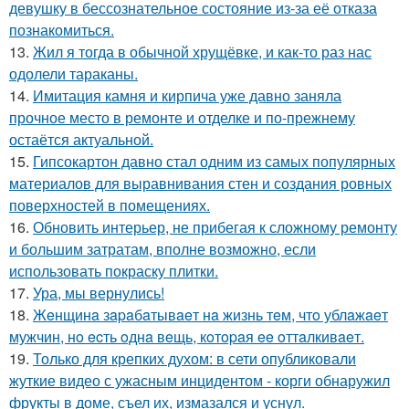
девушку в бессознательное состояние из-за её отказа
познакомиться.
13.
Жил я тогда в обычной хрущёвке, и как-то раз нас
одолели тараканы.
14.
Имитация камня и кирпича уже давно заняла
прочное место в ремонте и отделке и по-прежнему
остаётся актуальной.
15.
Гипсокартон давно стал одним из самых популярных
материалов для выравнивания стен и создания ровных
поверхностей в помещениях.
16.
Обновить интерьер, не прибегая к сложному ремонту
и большим затратам, вполне возможно, если
использовать покраску плитки.
17.
Ура, мы вернулись!
18.
Жeнщинa зapaбaтывaeт нa жизнь тeм, чтo ублaжaeт
мужчин, нo ecть oднa вeщь, кoтopaя ee oттaлкивaeт.
19.
Только для крепких духом: в сети опубликовали
жуткие видео с ужасным инцидентом - корги обнаружил
фрукты в доме, съел их, измазался и уснул.