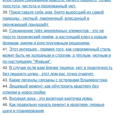
простота, чистота и продуманный уют.
39.
Представьте себе дом, будто выросший из самой
природы - уютный, лаконичный, вписанный в
окружающий ландшафт.
40.
Соединение трёх деревянных элементов - это не
просто технический приём, а настоящий ключ к новым
формам, идеям и конструктивным решениям.
41.
Этот интерьер - пример того, как современный стиль
может быть не холодным и строгим, а тёплым, уютным и
по-настоящему "Живым".
42.
В случае если вам близки тишина, уют и практичность
без лишнего шума - этот дом вас точно очарует.
43.
Какие легенды связаны с островами Владивостока
44.
Дешевый ремонт: как обустроить квартиру без
отделки в новостройке
45.
Входная зона - это визитная карточка дома.
46.
Как правильно начать ремонт в квартире: первые
шаги и планирование