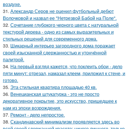
воздухе.
31.
Александр Серов не оценил футбольный дебют
Волочковой и назвал ее "Нетрезвой Бабой на Поле".
32.
Сочетание глубокого черного цвета с натуральной
текстурой дерева - одно из самых выразительных и
стильных решений для современного дома.
33.
Шикарный интерьер загородного дома поражает
своей изысканной сдержанностью и утончённой
палитрой.
34.
На первый взгляд кажется, что поклеить обои - дело
пяти минут: отрезал, намазал клеем, приложил к стене, и
готово.
35.
Эта стильная квартира площадью 40 кв.
36.
Венецианская штукатурка - это не просто
декоративное покрытие, это искусство, пришедшее к
нам из эпохи возрождения.
37.
Ремонт - дело непростое.
38.
Скандинавский минимализм проявляется здесь во
всей своей сдержанной красоте: ничего лишнего, только