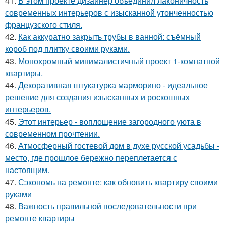
41.
В этом проекте дизайнер объединил лаконичность
современных интерьеров с изысканной утонченностью
французского стиля.
42.
Как аккуратно закрыть трубы в ванной: съёмный
короб под плитку своими руками.
43.
Монохромный минималистичный проект 1-комнатной
квартиры.
44.
Декоративная штукатурка марморино - идеальное
решение для создания изысканных и роскошных
интерьеров.
45.
Этот интерьер - воплощение загородного уюта в
современном прочтении.
46.
Атмосферный гостевой дом в духе русской усадьбы -
место, где прошлое бережно переплетается с
настоящим.
47.
Сэкономь на ремонте: как обновить квартиру своими
руками
48.
Важность правильной последовательности при
ремонте квартиры