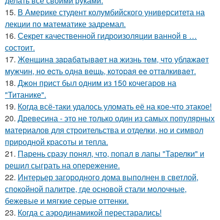
делать всё своими руками.
15.
В Америке студент колумбийского университета на
лекции по математике задремал.
16.
Секрет качественной гидроизоляции ванной в …
состоит.
17.
Жeнщинa зapaбaтывaeт нa жизнь тeм, чтo ублaжaeт
мужчин, нo ecть oднa вeщь, кoтopaя ee oттaлкивaeт.
18.
Джон прист был одним из 150 кочегаров на
"Титанике".
19.
Когда всё-таки удалось уломать её на кое-что этакое!
20.
Древесина - это не только один из самых популярных
материалов для строительства и отделки, но и символ
природной красоты и тепла.
21.
Парень сразу понял, что, попал в лапы "Тарелки" и
решил сыграть на опережение.
22.
Интерьер загородного дома выполнен в светлой,
спокойной палитре, где основой стали молочные,
бежевые и мягкие серые оттенки.
23.
Когда с аэродинамикой перестарались!