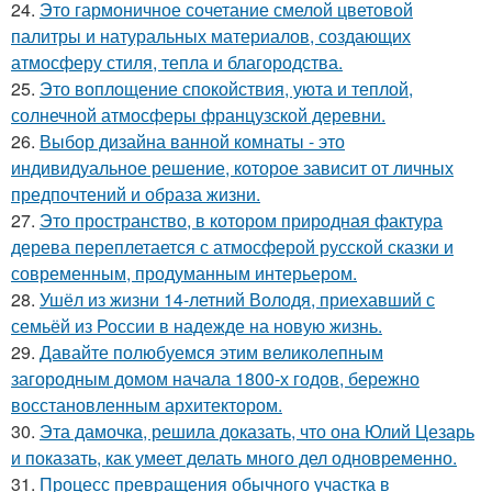
24.
Это гармоничное сочетание смелой цветовой
палитры и натуральных материалов, создающих
атмосферу стиля, тепла и благородства.
25.
Это воплощение спокойствия, уюта и теплой,
солнечной атмосферы французской деревни.
26.
Выбор дизайна ванной комнаты - это
индивидуальное решение, которое зависит от личных
предпочтений и образа жизни.
27.
Это пространство, в котором природная фактура
дерева переплетается с атмосферой русской сказки и
современным, продуманным интерьером.
28.
Ушёл из жизни 14-летний Володя, приехавший с
семьёй из России в надежде на новую жизнь.
29.
Давайте полюбуемся этим великолепным
загородным домом начала 1800-х годов, бережно
восстановленным архитектором.
30.
Эта дамочка, решила доказать, что она Юлий Цезарь
и показать, как умеет делать много дел одновременно.
31.
Процесс превращения обычного участка в