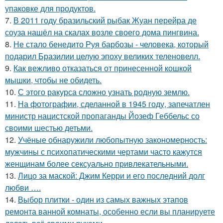
упаковке для продуктов.
7.
В 2011 году бразильский рыбак Жуан перейра де
соуза нашёл на скалах возле своего дома пингвина.
8.
Не стало бенедито Руя барбозы - человека, который
подарил Бразилии целую эпоху великих теленовелл.
9.
Как вежливо отказаться от принесенной кошкой
мышки, чтобы не обидеть.
10.
С этого ракурса сложно узнать родную землю.
11.
На фотографии, сделанной в 1945 году, запечатлен
министр нацистской пропаганды Йозеф Геббельс со
своими шестью детьми.
12.
Учёные обнаружили любопытную закономерность:
мужчины с психопатическими чертами часто кажутся
женщинам более сексуально привлекательными.
13.
Лицо за маской: Джим Керри и его последний долг
любви ….
14.
Выбор плитки - один из самых важных этапов
ремонта ванной комнаты, особенно если вы планируете