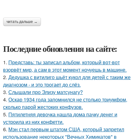
читать дальше →
Последние обновления на сайте:
1.
Представь: ты записал альбом, который вот-вот
взорвёт мир, а сам в этот момент ночуешь в машине.
2.
Дедушка с витилиго шьёт кукол для детей с таким же
диагнозом - и это трогает до слёз.
3.
Слышали про Элизу матсунагу?
4.
Оскар 1934 года запомнился не столько триумфом,
сколько парой жестоких конфузов.
5.
Пятилетняя девочка нашла дома пачку денег и
устроила из них конфетти.
6.
Мэн стал первым штатом США, который запретил
использование некоторых "Вечных Химикатов" в