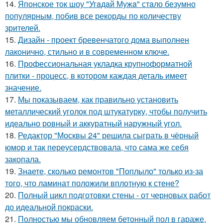
14.
Японское ток шоу "Угaдaй Мужa" стaло безумно
популярным, побив все рекорды по количеству
зрителей.
15.
Дизайн - проект бревенчатого дома выполнен
лаконично, стильно и в современном ключе.
16.
Профессиональная укладка крупноформатной
плитки - процесс, в котором каждая деталь имеет
значение.
17.
Мы показываем, как правильно установить
металлический уголок под штукатурку, чтобы получить
идеально ровный и аккуратный наружный угол.
18.
Редактор "Москвы 24" решила сыграть в чёрный
юмор и так переусердствовала, что сама же себя
закопала.
19.
Знаете, сколько ремонтов "Поплыло" только из-за
того, что ламинат положили вплотную к стене?
20.
Полный цикл подготовки стены - от черновых работ
до идеальной покраски.
21.
Полностью мы обновляем бетонный пол в гараже,