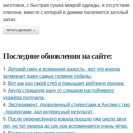
заготовок, с быстрая сушка мокрой одежды, и отсутствие
плесени, вместе с которой в домике поселяется затхлый
запах.
читать дальше →
Последние обновления на сайте:
1.
Детский смех и искренняя радость - вот что иногда
затмевает даже самые громкие победы.
2.
Вот как раз такой стеб и повышает рейтинги продаж.
3.
Акула страшную рану от слишком настойчивого
ухажёра получила.
4.
Эксперимент, проведенный студентами в Англии с гмо
- продуктами, дал интересный результат.
5.
После перенесённого ковида прошло уже около двух
лет, но тот период до сих пор вспоминается очень чётко.
6.
Взгляни на мои апельсинчики!