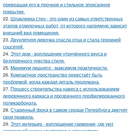
превращая его в прочное и стильное эпоксидное
покрытие.
22.
Шпаклевка стен - это один из самых ответственных
этапов отделочных работ, от которого напрямую зависит
внешний вид помещения.
23.
Двухлетняя девочка спасла отца и стала героиней
соцсетей.
24.
Этот дом - воплощение утончённого вкуса и
безупречного чувства стиля.
25.
Минимум лишнего - максимум практичности.
26.
Компактное пространство перестаёт быть
проблемой, когда каждая деталь продумана.
27.
Процесс строительства навеса с использованием
деревянного каркаса и прозрачного профилированного
поликарбоната.
28.
Старинный фонд в самом сердце Петербурга диктует
свои правила.
29.
Этот интерьер - воплощение гармонии, где уют
загородной жизни сочетается с изяществом