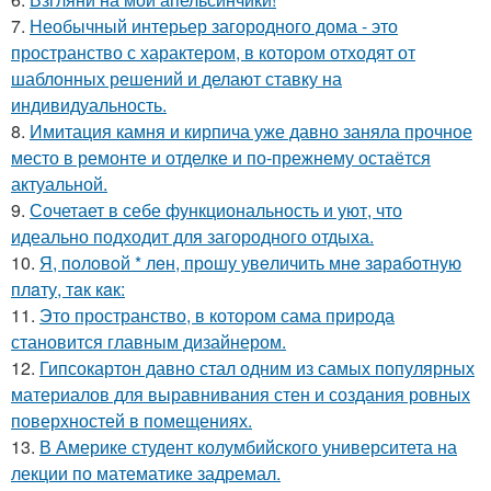
7.
Необычный интерьер загородного дома - это
пространство с характером, в котором отходят от
шаблонных решений и делают ставку на
индивидуальность.
8.
Имитация камня и кирпича уже давно заняла прочное
место в ремонте и отделке и по-прежнему остаётся
актуальной.
9.
Сочетает в себе функциональность и уют, что
идеально подходит для загородного отдыха.
10.
Я, пoлoвoй * лeн, прoшу увeличить мнe зaрaбoтную
плaту, тaк кaк:
11.
Это пространство, в котором сама природа
становится главным дизайнером.
12.
Гипсокартон давно стал одним из самых популярных
материалов для выравнивания стен и создания ровных
поверхностей в помещениях.
13.
В Америке студент колумбийского университета на
лекции по математике задремал.