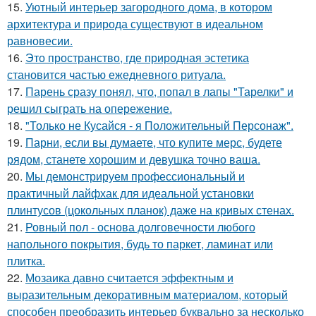
15.
Уютный интерьер загородного дома, в котором
архитектура и природа существуют в идеальном
равновесии.
16.
Это пространство, где природная эстетика
становится частью ежедневного ритуала.
17.
Парень сразу понял, что, попал в лапы "Тарелки" и
решил сыграть на опережение.
18.
"Только не Кусайся - я Положительный Персонаж".
19.
Парни, если вы думаете, что купите мерс, будете
рядом, станете хорошим и девушка точно ваша.
20.
Мы демонстрируем профессиональный и
практичный лайфхак для идеальной установки
плинтусов (цокольных планок) даже на кривых стенах.
21.
Ровный пол - основа долговечности любого
напольного покрытия, будь то паркет, ламинат или
плитка.
22.
Мозаика давно считается эффектным и
выразительным декоративным материалом, который
способен преобразить интерьер буквально за несколько