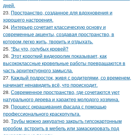
дней.
23.
Пространство, созданное для вдохновения и
хорошего настроения.
24.
Интерьер сочетает классическую основу и
современные акценты, создавая пространство, в
котором легко жить, творить и отдыхать.
25.
"Вы что, голубых кровей?
26.
Этот короткий видеоролик показывает, как
высококлассные кровельные работы превращаются в
часть архитектурного замысла.
27.
Каждый подросток, живя с родителями, со временем,
начинает ненавидеть всё, что происходит.
28.
Современное пространство, где сочетаются уют
натурального дерева и характер молодого хозяина.
29.
Процесс окрашивания фасада с помощью
профессионального краскопульта.
30.
Трубы можно аккуратно закрыть гипсокартонным
коробом, встроить в мебель или замаскировать под