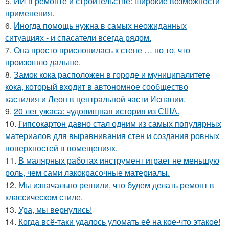
5.
ИИ в ремонте и строительстве: широкие возможности
применения.
6.
Иногда помощь нужна в самых неожиданных
ситуациях - и спасатели всегда рядом.
7.
Она просто прислонилась к стене … но то, что
произошло дальше.
8.
Замок кока расположен в городе и муниципалитете
кока, который входит в автономное сообщество
кастилия и Леон в центральной части Испании.
9.
20 лет ужаса: чудовищная история из США.
10.
Гипсокартон давно стал одним из самых популярных
материалов для выравнивания стен и создания ровных
поверхностей в помещениях.
11.
В малярных работах инструмент играет не меньшую
роль, чем сами лакокрасочные материалы.
12.
Мы изначально решили, что будем делать ремонт в
классическом стиле.
13.
Ура, мы вернулись!
14.
Когда всё-таки удалось уломать её на кое-что этакое!