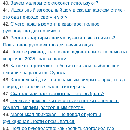
40.
Зачем маляры стеклохолст используют?
41.
Идеальный загородный дом в скандинавском стиле -
это ода природе, свету и уюту.
42.
С чего начать ремонт в квартире: полное
руководство для новичков
43.
Ремонт квартиры своими руками: с чего начать?
Пошаговое руководство для начинающих
44.
Полное руководство по последовательности ремонта
квартиры 2025: шаг за шагом
45.
Какие исторические события оказали наибольшее
влияние на развитие Сургута
46.
Загородный дом с панорамным видом на пруд: когда
природа становится частью интерьера.
47.
Скатная или плоская крыша - что выбрать?
48.
Тёплые кремовые и песочные оттенки наполняют
комнаты мягким, рассеянным светом.
49.
Маленькая прихожая - не повод от уюта и
функциональности отказываться!
50.
Полное руководство: как крепить светодиодную