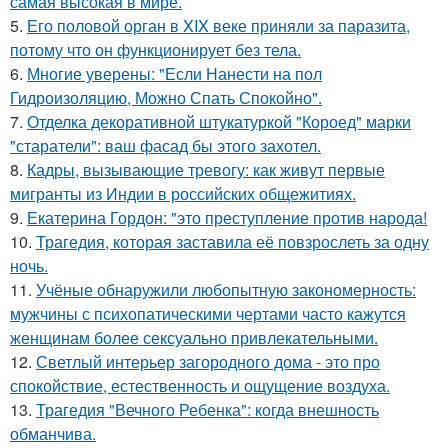
самая высокая в мире.
5.
Его половой орган в XIX веке приняли за паразита,
потому что он функционирует без тела.
6.
Многие уверены: "Если Нанести на пол
Гидроизоляцию, Можно Спать Спокойно".
7.
Отделка декоративной штукатуркой "Короед" марки
"старатели": ваш фасад бы этого захотел.
8.
Кадры, вызывающие тревогу: как живут первые
мигранты из Индии в российских общежитиях.
9.
Екатерина Гордон: "это преступление против народа!
10.
Трагедия, которая заставила её повзрослеть за одну
ночь.
11.
Учёные обнаружили любопытную закономерность:
мужчины с психопатическими чертами часто кажутся
женщинам более сексуально привлекательными.
12.
Светлый интерьер загородного дома - это про
спокойствие, естественность и ощущение воздуха.
13.
Трагедия "Вечного Ребенка": когда внешность
обманчива.