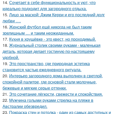
14.
Сочетает в себе функциональность и уют, что
идеально подходит для загородного отдыха.
15.
Лицо за маской: Джим Керри и его последний долг
любви ….
16.
Женский футбол ещё никогда не был таким
зрелищным … и таким неожиданным.
17.
Кухня в хрущёвке - это квест, но проходимый.
18.
Журнальный столик своими руками - маленькая
деталь, которая делает гостиную по-настоящему
удобной.
19.
Это пространство, где природная эстетика
становится частью ежедневного ритуала.
20.
Интерьер загородного дома выполнен в светлой,
спокойной палитре, где основой стали молочные,
бежевые и мягкие серые оттенки.
21.
Это сочетание лёгкости, свежести и спокойствия.
22.
Мужчина голыми руками стрелка на пляже в
Австралии обезвредил.
23.
Покраска стен и потолка - один из самых доступных и