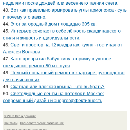
неделями после дождей или весеннего таяния снега.
43.
Вот как правильно армировать углы армопояса - суть
и почему это важно.
44.
Этот загородный дом площадью 305 кв.
45.
Интерьер сочетает в себе лёгкость скандинавского
стиля и живость индивидуальности.
46.
Свет и простор на 12 квадратах: кухня - гостиная от
Алексея Волкова.
47.
Как я превратил бабушкину вторичку в уютное
гнездышко: ремонт 50 м с нуля
48.
Полный пошаговый ремонт в квартире: руководство
для начинающих
49.
Скатная или плоская крыша - что выбрать?
50.
Светодиодные ленты на потолок в Москве:
современный дизайн и энергоэффективность
© 2026 Все о ремонте
Контакты
Пользовательское соглашение
Политика конфидециальности