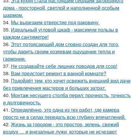
33.
Эта кухня стала настоящим сердцем загородного
дома - просторной, светлой и наполненной особым
шармом.
34.
Мы вырезаем отверстие под раковину.
35.
Идеальный угловой шкаф - максимум пользы в
каждом сантиметре!
36.
Этот потрясающий дом словно создан для того,
чтобы дарить своим хозяевам ощущение тепла и
гармонии.
37.
Не создавайте себе лишних поводов для ссор!
38.
Вам предстоит ремонт в ванной комнате?
39.
Подойдёт тем, кто хочет освежить внешний вид дачи
без привлечения мастеров и больших затрат.
40.
Монтаж несущего столба перил: прочность, точность
и долговечность.
41.
Определённо, это одна из тех работ, где камера
просто не в силах передать всю глубину впечатлений.
42.
Жизнь за городом - это простор, зелень, свежий
воздух … и внезапные лужи, которые не исчезают