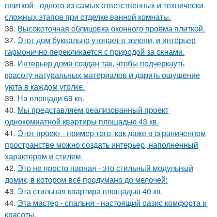
плиткой - одного из самых ответственных и технически
сложных этапов при отделке ванной комнаты.
36.
Высокоточная облицовка оконного проёма плиткой.
37.
Этот дом буквально утопает в зелени, и интерьер
гармонично перекликается с природой за окнами.
38.
Интерьер дома создан так, чтобы подчеркнуть
красоту натуральных материалов и дарить ощущение
уюта в каждом уголке.
39.
На площади 69 кв.
40.
Мы представляем реализованный проект
однокомнатной квартиры площадью 43 кв.
41.
Этот проект - пример того, как даже в ограниченном
пространстве можно создать интерьер, наполненный
характером и стилем.
42.
Это не просто парная - это стильный модульный
домик, в котором всё продумано до мелочей:
43.
Эта стильная квартира площадью 40 кв.
44.
Эта мастер - спальня - настоящий оазис комфорта и
красоты.