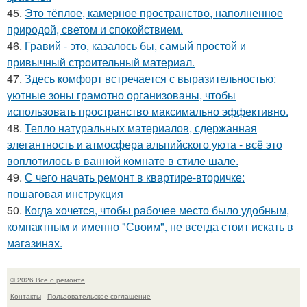
45.
Это тёплое, камерное пространство, наполненное
природой, светом и спокойствием.
46.
Гравий - это, казалось бы, самый простой и
привычный строительный материал.
47.
Здесь комфорт встречается с выразительностью:
уютные зоны грамотно организованы, чтобы
использовать пространство максимально эффективно.
48.
Тепло натуральных материалов, сдержанная
элегантность и атмосфера альпийского уюта - всё это
воплотилось в ванной комнате в стиле шале.
49.
С чего начать ремонт в квартире-вторичке:
пошаговая инструкция
50.
Когда хочется, чтобы рабочее место было удобным,
компактным и именно "Своим", не всегда стоит искать в
магазинах.
© 2026 Все о ремонте
Контакты
Пользовательское соглашение