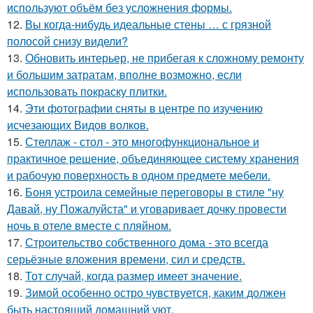
используют объём без усложнения формы.
12.
Вы когда-нибудь идеальные стены … с грязной
полосой снизу видели?
13.
Обновить интерьер, не прибегая к сложному ремонту
и большим затратам, вполне возможно, если
использовать покраску плитки.
14.
Эти фотографии сняты в центре по изучению
исчезающих Видов волков.
15.
Стеллаж - стол - это многофункциональное и
практичное решение, объединяющее систему хранения
и рабочую поверхность в одном предмете мебели.
16.
Боня устроила семейные переговоры в стиле "ну
Давай, ну Пожалуйста" и уговаривает дочку провести
ночь в отеле вместе с пляйном.
17.
Строительство собственного дома - это всегда
серьёзные вложения времени, сил и средств.
18.
Тот случай, когда размер имеет значение.
19.
Зимой особенно остро чувствуется, каким должен
быть настоящий домашний уют.