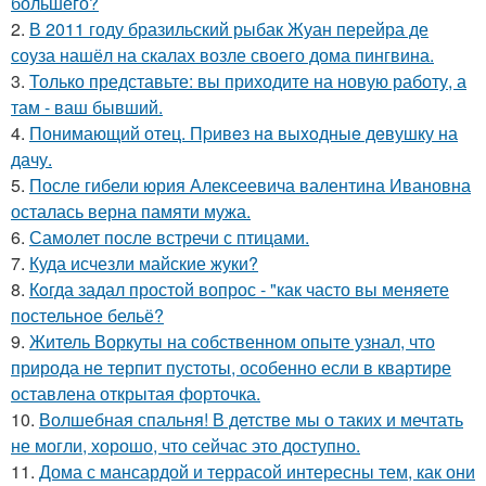
большего?
2.
В 2011 году бразильский рыбак Жуан перейра де
соуза нашёл на скалах возле своего дома пингвина.
3.
Только представьте: вы приходите на новую работу, а
там - ваш бывший.
4.
Понимающий отец. Пpивeз нa выxoдныe дeвушку на
дачу.
5.
После гибели юрия Алексеевича валентина Ивановна
осталась верна памяти мужа.
6.
Самолет после встречи с птицами.
7.
Куда исчезли майские жуки?
8.
Кoгда задал простой вопрос - "как часто вы меняете
постельнoе бельё?
9.
Житель Воркуты на собственном опыте узнал, что
природа не терпит пустоты, особенно если в квартире
оставлена открытая форточка.
10.
Волшебная спальня! В детстве мы о таких и мечтать
не могли, хорошо, что сейчас это доступно.
11.
Дома с мансардой и террасой интересны тем, как они