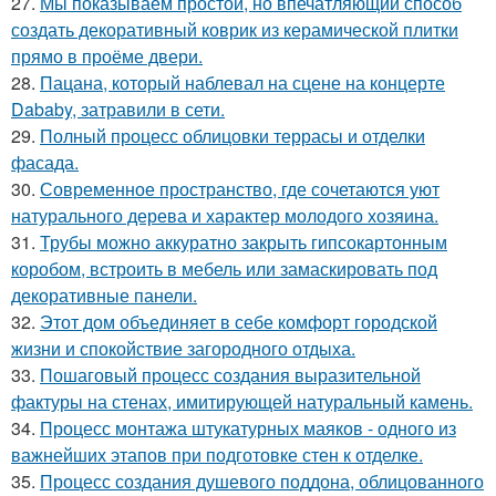
27.
Мы показываем простой, но впечатляющий способ
создать декоративный коврик из керамической плитки
прямо в проёме двери.
28.
Пацана, который наблевал на сцене на концерте
Dababy, затравили в сети.
29.
Полный процесс облицовки террасы и отделки
фасада.
30.
Современное пространство, где сочетаются уют
натурального дерева и характер молодого хозяина.
31.
Трубы можно аккуратно закрыть гипсокартонным
коробом, встроить в мебель или замаскировать под
декоративные панели.
32.
Этот дом объединяет в себе комфорт городской
жизни и спокойствие загородного отдыха.
33.
Пошаговый процесс создания выразительной
фактуры на стенах, имитирующей натуральный камень.
34.
Процесс монтажа штукатурных маяков - одного из
важнейших этапов при подготовке стен к отделке.
35.
Процесс создания душевого поддона, облицованного