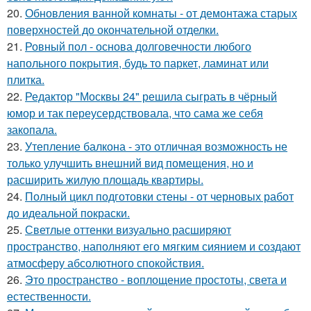
20.
Обновления ванной комнаты - от демонтажа старых
поверхностей до окончательной отделки.
21.
Ровный пол - основа долговечности любого
напольного покрытия, будь то паркет, ламинат или
плитка.
22.
Редактор "Москвы 24" решила сыграть в чёрный
юмор и так переусердствовала, что сама же себя
закопала.
23.
Утепление балкона - это отличная возможность не
только улучшить внешний вид помещения, но и
расширить жилую площадь квартиры.
24.
Полный цикл подготовки стены - от черновых работ
до идеальной покраски.
25.
Светлые оттенки визуально расширяют
пространство, наполняют его мягким сиянием и создают
атмосферу абсолютного спокойствия.
26.
Это пространство - воплощение простоты, света и
естественности.