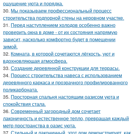
ощущение уюта и порядка.
30.
Мы показываем профессиональный процесс
строительства подпорной стены на неровном участке.
31.
Перед наступлением холодов особенно важно
проверить окна в доме - от их состояния напрямую
зависит, насколько комфортно будет в помещении
зимой.
32.
Комната, в которой сочетаются лёгкость, уют и
вдохновляющая атмосфера.
33.
Создание деревянной конструкции для террасы.
34.
Процесс строительства навеса с использованием
деревянного каркаса и прозрачного профилированного
поликарбоната.
35.
Просторная спальня настоящим оазисом уюта и
спокойствия стала.
36.
Современный загородный дом сочетает
лаконичность и естественное тепло, превращая каждый
метр пространства в оазис уюта.
37.
Стильный и лаконичный, этот дом демонстрирует, как