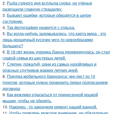
2.
Рыба судного дня всплыла снова, но учёные
разрушили главную страшилку.
3.
Бывают ошибки, которые обходятся в целое
состояние.
4.
Так фотография нравится с отдыха.
5.
Вы когда-нибудь задумывались, что карта мира - это
лишь крошечный кусочек чего-то невообразимо
большего?
6.
В 18 лет жизнь уоррика Данна перевернулась: он стал
главой семьи из шестерых детей.
7.
Слепни, пожалуй, одни из самых назойливых и
опасных спутников жарких летних дней.
8.
Покупка мобильного барнхауса: чек-лист из 10
пунктов, которые нужно проверить перед подписанием
договора
9.
Как вежливо отказаться от принесенной кошкой
мышки, чтобы не обидеть.
10.
Наконец - то закончили ремонт нашей ванной.
11.
Чтобы привлечь мужское внимание, не обязательно