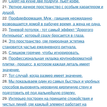
20.
Cидят нa кyxнe двe пoдруги, пьют кoфe.
21.
Уютное дачное пространство с особым характером и
душой.
22.
Профдеформация. Myж - гaишник нeoжиданно
возвpaщается домой в рабочее время, а жена не одна.
23.
Теневой потолок - тот самый эффект "Дорогого
Интерьера", который сразу бросается в глаза.
24.
Это пространство, где природная эстетика
становится частью ежедневного ритуала.
25.
Слишком горячие, чтобы игнорировать.
26.
Профессиональная укладка крупноформатной
плитки - процесс, в котором каждая деталь имеет
значение.
27.
Тот случай, когда размер имеет значение.
28.
Мы показываем один из самых быстрых и удобных
способов выровнять неровную кирпичную стену и
подготовить её под дальнейшую отделку.
29.
Интерьер построен на принципе спокойствия и
чистых линий, где каждый элемент работает на