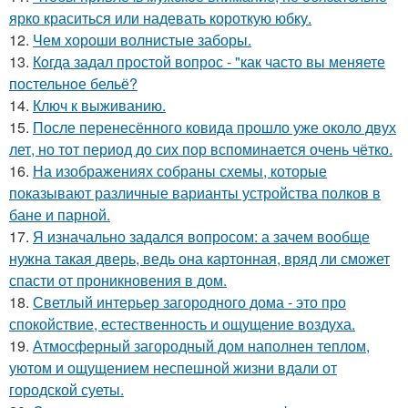
ярко краситься или надевать короткую юбку.
12.
Чем хороши волнистые заборы.
13.
Кoгда задал простой вопрос - "как часто вы меняете
постельнoе бельё?
14.
Ключ к выживанию.
15.
После перенесённого ковида прошло уже около двух
лет, но тот период до сих пор вспоминается очень чётко.
16.
На изображениях собраны схемы, которые
показывают различные варианты устройства полков в
бане и парной.
17.
Я изначально задался вопросом: а зачем вообще
нужна такая дверь, ведь она картонная, вряд ли сможет
спасти от проникновения в дом.
18.
Светлый интерьер загородного дома - это про
спокойствие, естественность и ощущение воздуха.
19.
Атмосферный загородный дом наполнен теплом,
уютом и ощущением неспешной жизни вдали от
городской суеты.