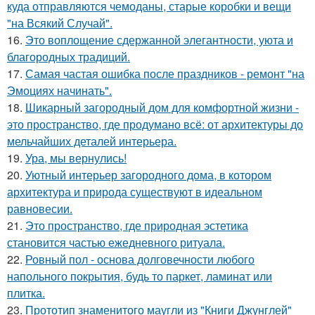
куда отправляются чемоданы, старые коробки и вещи
"на Всякий Случай".
16.
Это воплощение сдержанной элегантности, уюта и
благородных традиций.
17.
Самая частая ошибка после праздников - ремонт "на
Эмоциях начинать".
18.
Шикарный загородный дом для комфортной жизни -
это пространство, где продумано всё: от архитектуры до
мельчайших деталей интерьера.
19.
Ура, мы вернулись!
20.
Уютный интерьер загородного дома, в котором
архитектура и природа существуют в идеальном
равновесии.
21.
Это пространство, где природная эстетика
становится частью ежедневного ритуала.
22.
Ровный пол - основа долговечности любого
напольного покрытия, будь то паркет, ламинат или
плитка.
23.
Прототип знаменитого маугли из "Книги Джунглей"