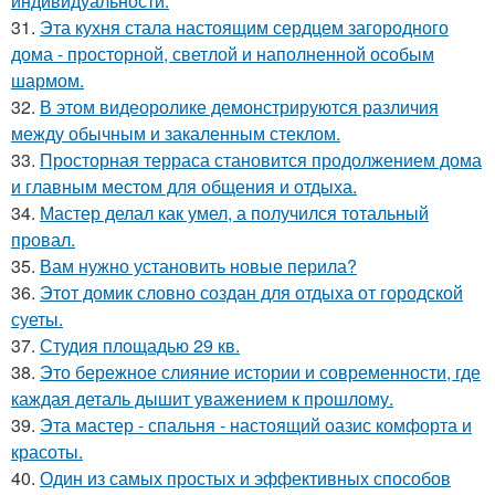
индивидуальности.
31.
Эта кухня стала настоящим сердцем загородного
дома - просторной, светлой и наполненной особым
шармом.
32.
В этом видеоролике демонстрируются различия
между обычным и закаленным стеклом.
33.
Просторная терраса становится продолжением дома
и главным местом для общения и отдыха.
34.
Мастер делал как умел, а получился тотальный
провал.
35.
Вам нужно установить новые перила?
36.
Этот домик словно создан для отдыха от городской
суеты.
37.
Студия площадью 29 кв.
38.
Это бережное слияние истории и современности, где
каждая деталь дышит уважением к прошлому.
39.
Эта мастер - спальня - настоящий оазис комфорта и
красоты.
40.
Один из самых простых и эффективных способов