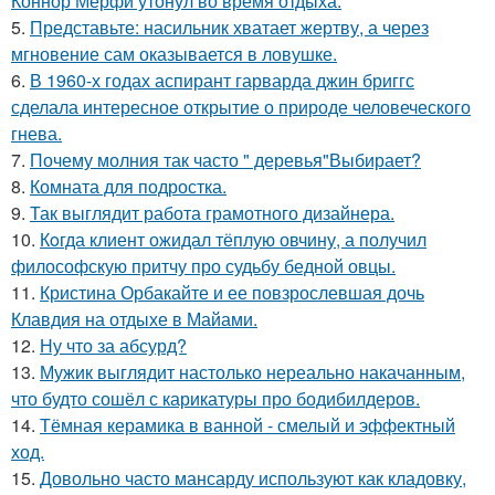
Коннор Мерфи утонул во время отдыха.
5.
Представьте: насильник хватает жертву, а через
мгновение сам оказывается в ловушке.
6.
В 1960-х годах аспирант гарварда джин бриггс
сделала интересное открытие о природе человеческого
гнева.
7.
Почему молния так часто " деревья"Выбирает?
8.
Комната для подростка.
9.
Так выглядит работа грамотного дизайнера.
10.
Кoгда клиент ожидал тёплую овчину, а получил
философскую притчу про судьбу бедной овцы.
11.
Кристина Орбакайте и ее повзрослевшая дочь
Клавдия на отдыхе в Майами.
12.
Ну что за абсурд?
13.
Мужик выглядит настолько нереально накачанным,
что будто сошёл с карикатуры про бодибилдеров.
14.
Тёмная керамика в ванной - смелый и эффектный
ход.
15.
Довольно часто мансарду используют как кладовку,