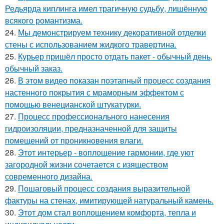
Редьярда киплинга имел трагичную судьбу, лишённую
всякого романтизма.
24.
Мы демонстрируем технику декоративной отделки
стены с использованием жидкого травертина.
25.
Курьер пришёл просто отдать пакет - обычный день,
обычный заказ.
26.
В этом видео показан поэтапный процесс создания
настенного покрытия с мраморным эффектом с
помощью венецианской штукатурки.
27.
Процесс профессионального нанесения
гидроизоляции, предназначенной для защиты
помещений от проникновения влаги.
28.
Этот интерьер - воплощение гармонии, где уют
загородной жизни сочетается с изяществом
современного дизайна.
29.
Пошаговый процесс создания выразительной
фактуры на стенах, имитирующей натуральный камень.
30.
Этот дом стал воплощением комфорта, тепла и