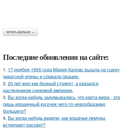
читать дальше →
Последние обновления на сайте:
1.
17 ноября 1955 года Мария Каллас вышла на сцену
чикагской оперы и сорвала овации.
2.
20 лет жил как бедный студент, а оказался
наследником снековой империи.
3.
Вы когда-нибудь задумывались, что карта мира - это
лишь крошечный кусочек чего-то невообразимо
большего?
4.
Вы когда-нибудь видели, как кошачьи лемуры
встречают рассвет?