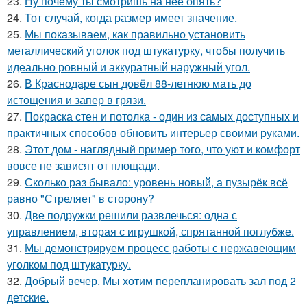
23.
Ну почему ты смотришь на нее опять?
24.
Тот случай, когда размер имеет значение.
25.
Мы показываем, как правильно установить
металлический уголок под штукатурку, чтобы получить
идеально ровный и аккуратный наружный угол.
26.
В Краснодаре сын довёл 88-летнюю мать до
истощения и запер в грязи.
27.
Покраска стен и потолка - один из самых доступных и
практичных способов обновить интерьер своими руками.
28.
Этот дом - наглядный пример того, что уют и комфорт
вовсе не зависят от площади.
29.
Сколько раз бывало: уровень новый, а пузырёк всё
равно "Стреляет" в сторону?
30.
Две подружки решили развлечься: одна с
управлением, вторая с игрушкой, спрятанной поглубже.
31.
Мы демонстрируем процесс работы с нержавеющим
уголком под штукатурку.
32.
Добрый вечер. Мы хотим перепланировать зал под 2
детские.