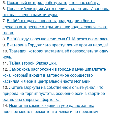
5.
Пожарный потерял работу за то, что спас собаку.
6.
После гибели юрия Алексеевича валентина Ивановна
осталась верна памяти мужа.
7.
В 1960-х годах аспирант гарварда джин бриггс
сделала интересное открытие о природе человеческого
гнева.
8.
В 1903 году тюремная система США резко сломалась.
9.
Екатерина Гордон: "это преступление против народа!
10.
Трагедия, которая заставила её повзрослеть за одну
ночь.
11.
Тайна второй близняшки.
12.
Замок кока расположен в городе и муниципалитете
кока, который входит в автономное сообщество
кастилия и Леон в центральной части Испании.
13.
Житель Воркуты на собственном опыте узнал, что
природа не терпит пустоты, особенно если в квартире
оставлена открытая форточка.
14.
Имитация камня и кирпича уже давно заняла
прочное место в ремонте и отделке и по-прежнему