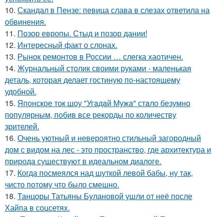
10.
Скандал в Пензе: певица слава в слезах ответила на
обвинения.
11.
Позор европы. Стыд и позор дании!
12.
Интересный факт о слонах.
13.
Рынок ремонтов в России … слегка хаотичен.
14.
Журнальный столик своими руками - маленькая
деталь, которая делает гостиную по-настоящему
удобной.
15.
Японское ток шоу "Угaдaй Мужa" стaло безумно
популярным, побив все рекорды по количеству
зрителей.
16.
Очень уютный и невероятно стильный загородный
дом с видом на лес - это пространство, где архитектура и
природа существуют в идеальном диалоге.
17.
Когда посмеялся над шуткой левой бабы, ну так,
чисто потому что было смешно.
18.
Танцоры Татьяны Булановой ушли от неё после
Хайпа в соцсетях.