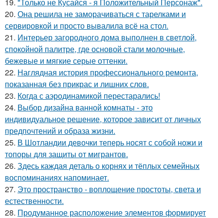
19.
"Только не Кусайся - я Положительный Персонаж".
20.
Она решила не заморачиваться с тарелками и
сервировкой и просто вывалила всё на стол.
21.
Интерьер загородного дома выполнен в светлой,
спокойной палитре, где основой стали молочные,
бежевые и мягкие серые оттенки.
22.
Наглядная история профессионального ремонта,
показанная без прикрас и лишних слов.
23.
Когда с аэродинамикой перестарались!
24.
Выбор дизайна ванной комнаты - это
индивидуальное решение, которое зависит от личных
предпочтений и образа жизни.
25.
В Шотландии девочки теперь носят с собой ножи и
топоры для защиты от мигрантов.
26.
Здесь каждая деталь о корнях и тёплых семейных
воспоминаниях напоминает.
27.
Это пространство - воплощение простоты, света и
естественности.
28.
Продуманное расположение элементов формирует