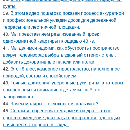
суеты.
39.
В этом видео пошагово показан процесс аккуратной
и профессиональной укладки досок для деревянной
террасы или лестничной площадки.
40.
Мы представляем реализованный проект
однокомнатной квартиры площадью 43 кв.
41.
Мы делимся идеями, как обустроить пространство
вокруг телевизора: выбрать удачный оттенок стены,
добавить декоративные панели или полки.
42.
Это тёплое, камерное пространство, наполненное
природой, светом и спокойствием.
43.
Точные движения, уверенные руки, ритм, в котором
слышен опыт и внимание к деталям - всё это
завораживает.
44.
Зачем маляры стеклохолст используют?
45.
Спальня в бревенчатом доме из кедра - это не
просто помещение для сна, а пространство, где отдых
начинается с первого взгляда.