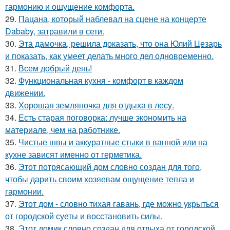
гармонию и ощущение комфорта.
29.
Пацана, который наблевал на сцене на концерте
Dababy, затравили в сети.
30.
Эта дамочка, решила доказать, что она Юлий Цезарь
и показать, как умеет делать много дел одновременно.
31.
Всем добрый день!
32.
Функциональная кухня - комфорт в каждом
движении.
33.
Хорошая земляночка для отдыха в лесу.
34.
Есть старая поговорка: лучше экономить на
материале, чем на работнике.
35.
Чистые швы и аккуратные стыки в ванной или на
кухне зависят именно от герметика.
36.
Этот потрясающий дом словно создан для того,
чтобы дарить своим хозяевам ощущение тепла и
гармонии.
37.
Этот дом - словно тихая гавань, где можно укрыться
от городской суеты и восстановить силы.
38.
Этот домик словно создан для отдыха от городской