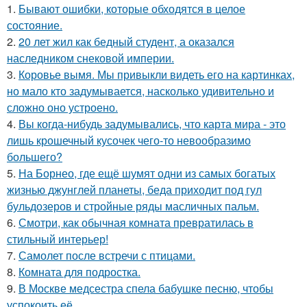
1.
Бывают ошибки, которые обходятся в целое
состояние.
2.
20 лет жил как бедный студент, а оказался
наследником снековой империи.
3.
Коровье вымя. Мы привыкли видеть его на картинках,
но мало кто задумывается, насколько удивительно и
сложно оно устроено.
4.
Вы когда-нибудь задумывались, что карта мира - это
лишь крошечный кусочек чего-то невообразимо
большего?
5.
На Борнео, где ещё шумят одни из самых богатых
жизнью джунглей планеты, беда приходит под гул
бульдозеров и стройные ряды масличных пальм.
6.
Смотри, как обычная комната превратилась в
стильный интерьер!
7.
Самолет после встречи с птицами.
8.
Комната для подростка.
9.
В Москве медсестра спела бабушке песню, чтобы
успокоить её.