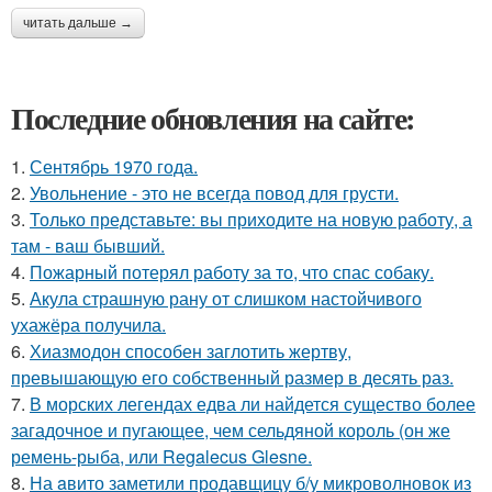
читать дальше →
Последние обновления на сайте:
1.
Сентябрь 1970 года.
2.
Увольнение - это не всегда повод для грусти.
3.
Только представьте: вы приходите на новую работу, а
там - ваш бывший.
4.
Пожарный потерял работу за то, что спас собаку.
5.
Акула страшную рану от слишком настойчивого
ухажёра получила.
6.
Хиазмодон способен заглотить жертву,
превышающую его собственный размер в десять раз.
7.
В морских легендах едва ли найдется существо более
загадочное и пугающее, чем сельдяной король (он же
ремень-рыба, или Regalecus Glesne.
8.
На aвито заметили продавщицу б/у микроволновок из