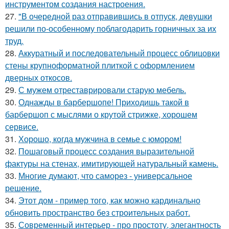
инструментом создания настроения.
27.
"В очередной раз отправившись в отпуск, девушки
решили по-особенному поблагодарить горничных за их
труд.
28.
Аккуратный и последовательный процесс облицовки
стены крупноформатной плиткой с оформлением
дверных откосов.
29.
С мужем отреставрировали старую мебель.
30.
Однажды в барбершопе! Приходишь такой в
барбершоп с мыслями о крутой стрижке, хорошем
сервисе.
31.
Хорошо, когда мужчина в семье с юмором!
32.
Пошаговый процесс создания выразительной
фактуры на стенах, имитирующей натуральный камень.
33.
Многие думают, что саморез - универсальное
решение.
34.
Этот дом - пример того, как можно кардинально
обновить пространство без строительных работ.
35.
Современный интерьер - про простоту, элегантность