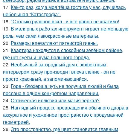
17.
Как-то раз, когда моя тёща гостила у нас, случилась
небольшая "Катастрофа".
18.
"Столько рулонов взял - и всё равно не хватило!
19.
В малярных работах инструмент играет не меньшую
роль, чем сами лакокрасочные материалы.
20.
Размеры впечатляют пятнистой гиены.
21.
Квартира находится в спокойном зелёном районе,
где нет суеты и шума большого города.
22.
Необычный загородный дом с эффектным
интерьером сразу производит впечатление - он не
просто красивый, а запоминающийся.
23.
Горе - блохерша чуть не получила люлей и была
послана в одном конкретном направлении.
24.
Оптическая иллюзия или магия зеркал?
25.
Наглядный процесс превращения обычного двора в
аккуратное и ухоженное пространство с продуманной
геометрией.
26.
Это пространство, где цвет становится главным