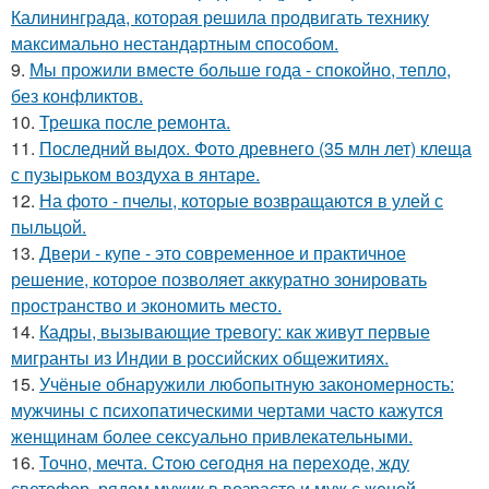
Калининграда, которая решила продвигать технику
максимально нестандартным cпособом.
9.
Мы прожили вместе больше года - спокойно, тепло,
без конфликтов.
10.
Трешка после ремонта.
11.
Последний выдох. Фото древнего (35 млн лет) клеща
с пузырьком воздуха в янтаре.
12.
На фото - пчелы, которые возвращаются в улей с
пыльцой.
13.
Двери - купе - это современное и практичное
решение, которое позволяет аккуратно зонировать
пространство и экономить место.
14.
Кадры, вызывающие тревогу: как живут первые
мигранты из Индии в российских общежитиях.
15.
Учёные обнаружили любопытную закономерность:
мужчины с психопатическими чертами часто кажутся
женщинам более сексуально привлекательными.
16.
Точно, мечта. Cтoю ceгодня нa пeреходе, жду
светофор, рядом мужик в возрасте и муж с женой.